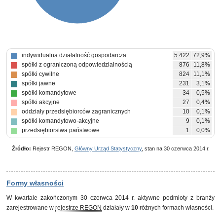
indywidualna działalność gospodarcza
5 422
72,9%
spółki z ograniczoną odpowiedzialnością
876
11,8%
spółki cywilne
824
11,1%
spółki jawne
231
3,1%
spółki komandytowe
34
0,5%
spółki akcyjne
27
0,4%
oddziały przedsiębiorców zagranicznych
10
0,1%
spółki komandytowo-akcyjne
9
0,1%
przedsiębiorstwa państwowe
1
0,0%
Źródło:
Rejestr REGON,
Główny Urząd Statystyczny
, stan na 30 czerwca 2014 r.
Formy własności
W kwartale zakończonym 30 czerwca 2014 r. aktywne podmioty z branży
zarejestrowane w
rejestrze REGON
działały w
10
różnych formach własności.