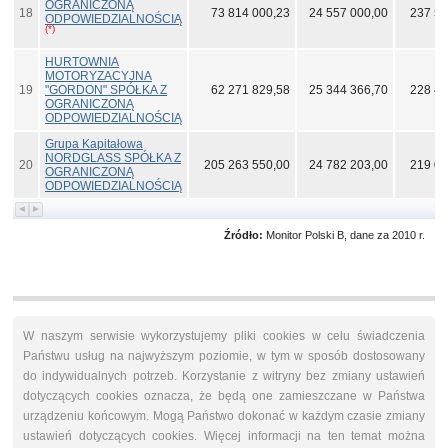
OGRANICZONĄ
18
73 814 000,23
24 557 000,00
237 57
ODPOWIEDZIALNOŚCIĄ
(*)
HURTOWNIA
MOTORYZACYJNA
19
"GORDON" SPÓŁKA Z
62 271 829,58
25 344 366,70
228 42
OGRANICZONĄ
ODPOWIEDZIALNOŚCIĄ
Grupa Kapitałowa
NORDGLASS SPÓŁKA Z
20
205 263 550,00
24 782 203,00
219 03
OGRANICZONĄ
ODPOWIEDZIALNOŚCIĄ
Źródło:
Monitor Polski B, dane za 2010 r.
W naszym serwisie wykorzystujemy pliki cookies w celu świadczenia
Państwu usług na najwyższym poziomie, w tym w sposób dostosowany
do indywidualnych potrzeb. Korzystanie z witryny bez zmiany ustawień
dotyczących cookies oznacza, że będą one zamieszczane w Państwa
urządzeniu końcowym. Mogą Państwo dokonać w każdym czasie zmiany
ustawień dotyczących cookies. Więcej informacji na ten temat można