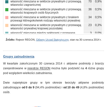
własność mieszana w sektorze prywatnym z przewagą
70
0,9%
własności zagranicznej
własność mieszana w sektorze prywatnym z przewagą
36
0,5%
własności krajowych osób fizycznych
własność mieszana w sektorze prywatnym z brakiem
34
0,5%
przewagi któregokolwiek rodzaju własności prywatnej
własność mieszana w sektorze prywatnym z przewagą
23
0,3%
własności prywatnej krajowej pozostałej
własność mieszana między sektorami z przewagą
3
0,0%
własności sektora prywatnego, w tym z przewagą
własności krajowych osób fizycznych
Źródło:
Rejestr REGON,
Główny Urząd Statystyczny
, stan na 30 czerwca 2014 r.
własność mieszana między sektorami z przewagą
1
0,0%
własności sektora prywatnego, w tym z przewagą
własności zagranicznej
własność państwowych osób prawnych
1
0,0%
Grupy zatrudnienia
W kwartale zakończonym 30 czerwca 2014 r. aktywne podmioty z branży
zarejestrowane w
rejestrze REGON
można było podzielić na
4
różne grupy
pod względem wielkości zatrudnienia.
Dwie największe grupy w tym okresie tworzyły aktywne podmioty
zatrudniające
od 0 do 9
(94,4% podmiotów) i
od 10 do 49
(4,8% podmiotów)
osób.