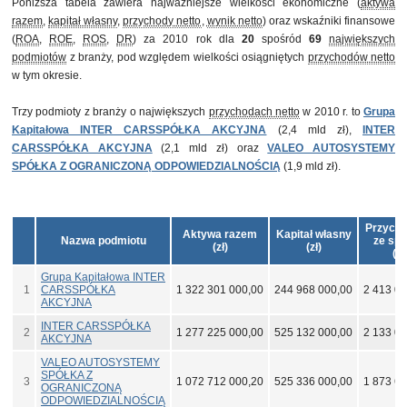
Poniższa tabela zawiera najważniejsze wielkości ekonomiczne (
aktywa
razem
,
kapitał własny
,
przychody netto
,
wynik netto
) oraz wskaźniki finansowe
(
ROA
,
ROE
,
ROS
,
DR
) za 2010 rok dla
20
spośród
69
największych
podmiotów
z branży, pod względem wielkości osiągniętych
przychodów netto
w tym okresie.
Trzy podmioty z branży o największych
przychodach netto
w 2010 r. to
Grupa
Kapitałowa INTER CARSSPÓŁKA AKCYJNA
(2,4 mld zł),
INTER
CARSSPÓŁKA AKCYJNA
(2,1 mld zł) oraz
VALEO AUTOSYSTEMY
SPÓŁKA Z OGRANICZONĄ ODPOWIEDZIALNOŚCIĄ
(1,9 mld zł).
Przycho
Aktywa razem
Kapitał własny
Nazwa podmiotu
ze spr
(zł)
(zł)
(zł
Grupa Kapitałowa INTER
1
CARSSPÓŁKA
1 322 301 000,00
244 968 000,00
2 413 00
AKCYJNA
INTER CARSSPÓŁKA
2
1 277 225 000,00
525 132 000,00
2 133 05
AKCYJNA
VALEO AUTOSYSTEMY
SPÓŁKA Z
3
1 072 712 000,20
525 336 000,00
1 873 60
OGRANICZONĄ
ODPOWIEDZIALNOŚCIĄ