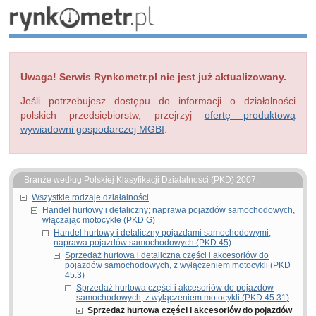
Uwaga! Serwis Rynkometr.pl nie jest już aktualizowany.
Jeśli potrzebujesz dostępu do informacji o działalności
polskich przedsiębiorstw, przejrzyj
ofertę produktową
wywiadowni gospodarczej MGBI
.
Branże według Polskiej Klasyfikacji Działalności (PKD) 2007:
Wszystkie rodzaje działalności
Handel hurtowy i detaliczny; naprawa pojazdów samochodowych,
włączając motocykle (PKD G)
Handel hurtowy i detaliczny pojazdami samochodowymi;
naprawa pojazdów samochodowych (PKD 45)
Sprzedaż hurtowa i detaliczna części i akcesoriów do
pojazdów samochodowych, z wyłączeniem motocykli (PKD
45.3)
Sprzedaż hurtowa części i akcesoriów do pojazdów
samochodowych, z wyłączeniem motocykli (PKD 45.31)
Sprzedaż hurtowa części i akcesoriów do pojazdów