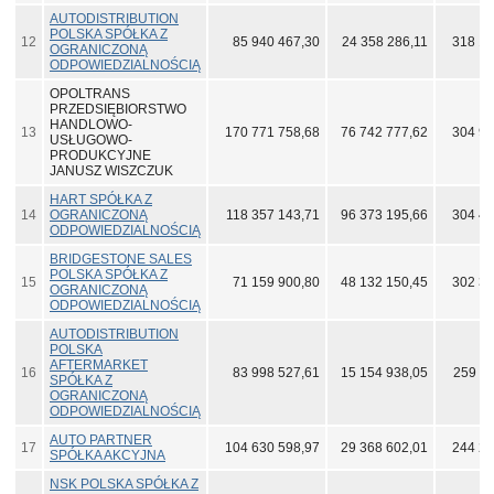
AUTODISTRIBUTION
POLSKA SPÓŁKA Z
12
85 940 467,30
24 358 286,11
318 10
OGRANICZONĄ
ODPOWIEDZIALNOŚCIĄ
OPOLTRANS
PRZEDSIĘBIORSTWO
HANDLOWO-
13
170 771 758,68
76 742 777,62
304 95
USŁUGOWO-
PRODUKCYJNE
JANUSZ WISZCZUK
HART SPÓŁKA Z
14
OGRANICZONĄ
118 357 143,71
96 373 195,66
304 47
ODPOWIEDZIALNOŚCIĄ
BRIDGESTONE SALES
POLSKA SPÓŁKA Z
15
71 159 900,80
48 132 150,45
302 32
OGRANICZONĄ
ODPOWIEDZIALNOŚCIĄ
AUTODISTRIBUTION
POLSKA
AFTERMARKET
16
83 998 527,61
15 154 938,05
259 20
SPÓŁKA Z
OGRANICZONĄ
ODPOWIEDZIALNOŚCIĄ
AUTO PARTNER
17
104 630 598,97
29 368 602,01
244 25
SPÓŁKA AKCYJNA
NSK POLSKA SPÓŁKA Z