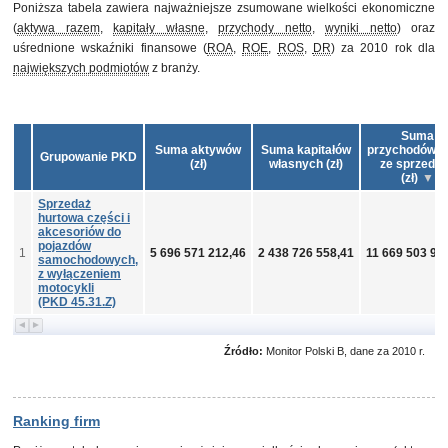
Poniższa tabela zawiera najważniejsze zsumowane wielkości ekonomiczne
(
aktywa razem
,
kapitały własne
,
przychody netto
,
wyniki netto
) oraz
uśrednione wskaźniki finansowe (
ROA
,
ROE
,
ROS
,
DR
) za 2010 rok dla
największych podmiotów
z branży.
Suma
Suma aktywów
Suma kapitałów
przychodów n
Grupowanie PKD
(zł)
własnych (zł)
ze sprzeda
(zł)
Sprzedaż
hurtowa części i
akcesoriów do
pojazdów
1
5 696 571 212,46
2 438 726 558,41
11 669 503 95
samochodowych,
z wyłączeniem
motocykli
(PKD 45.31.Z)
Źródło:
Monitor Polski B, dane za 2010 r.
Ranking firm