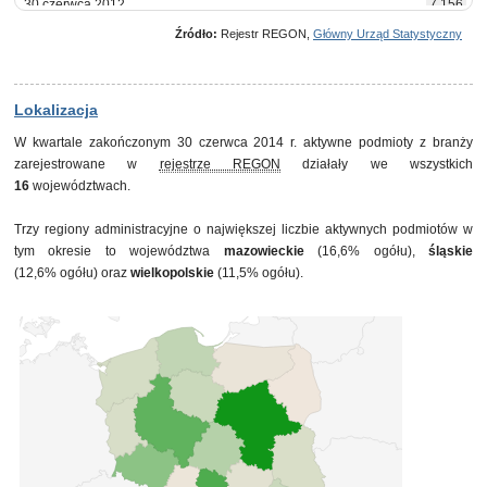
30 czerwca 2012
7 156
30 września 2012
7 203
Źródło:
Rejestr REGON,
Główny Urząd Statystyczny
31 grudnia 2012
7 213
31 marca 2013
7 232
30 czerwca 2013
7 241
30 września 2013
7 314
Lokalizacja
31 grudnia 2013
7 373
W kwartale zakończonym 30 czerwca 2014 r. aktywne podmioty z branży
31 marca 2014
7 406
zarejestrowane w
rejestrze REGON
działały we wszystkich
30 czerwca 2014
7 434
16
województwach.
Trzy regiony administracyjne o największej liczbie aktywnych podmiotów w
tym okresie to województwa
mazowieckie
(16,6% ogółu),
śląskie
(12,6% ogółu) oraz
wielkopolskie
(11,5% ogółu).