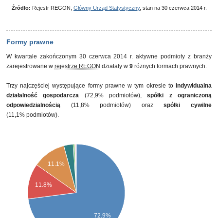
Źródło:
Rejestr REGON,
Główny Urząd Statystyczny
, stan na 30 czerwca 2014 r.
Formy prawne
W kwartale zakończonym 30 czerwca 2014 r. aktywne podmioty z branży
zarejestrowane w
rejestrze REGON
działały w
9
różnych formach prawnych.
Trzy najczęściej występujące formy prawne w tym okresie to
indywidualna
działalność gospodarcza
(72,9% podmiotów),
spółki z ograniczoną
odpowiedzialnością
(11,8% podmiotów) oraz
spółki cywilne
(11,1% podmiotów).
11.1%
11.8%
72.9%