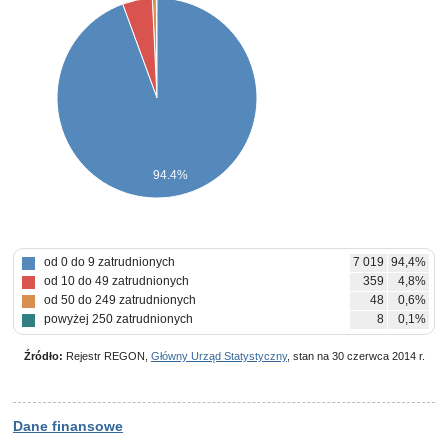
94.4%
od 0 do 9 zatrudnionych
7 019
94,4%
od 10 do 49 zatrudnionych
359
4,8%
od 50 do 249 zatrudnionych
48
0,6%
powyżej 250 zatrudnionych
8
0,1%
Źródło:
Rejestr REGON,
Główny Urząd Statystyczny
, stan na 30 czerwca 2014 r.
Dane finansowe