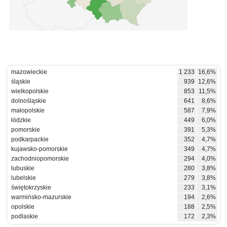
mazowieckie
1 233
16,6%
śląskie
939
12,6%
wielkopolskie
853
11,5%
dolnośląskie
641
8,6%
małopolskie
587
7,9%
łódzkie
449
6,0%
pomorskie
391
5,3%
podkarpackie
352
4,7%
kujawsko-pomorskie
349
4,7%
zachodniopomorskie
294
4,0%
lubuskie
280
3,8%
lubelskie
279
3,8%
świętokrzyskie
233
3,1%
warmińsko-mazurskie
194
2,6%
opolskie
188
2,5%
podlaskie
172
2,3%