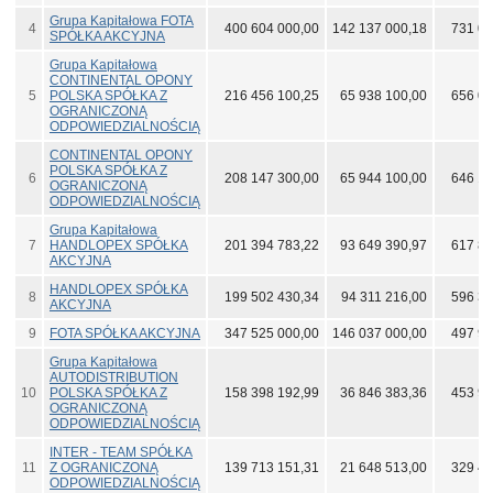
Grupa Kapitałowa FOTA
4
400 604 000,00
142 137 000,18
731 03
SPÓŁKA AKCYJNA
Grupa Kapitałowa
CONTINENTAL OPONY
5
POLSKA SPÓŁKA Z
216 456 100,25
65 938 100,00
656 03
OGRANICZONĄ
ODPOWIEDZIALNOŚCIĄ
CONTINENTAL OPONY
POLSKA SPÓŁKA Z
6
208 147 300,00
65 944 100,00
646 16
OGRANICZONĄ
ODPOWIEDZIALNOŚCIĄ
Grupa Kapitałowa
7
HANDLOPEX SPÓŁKA
201 394 783,22
93 649 390,97
617 83
AKCYJNA
HANDLOPEX SPÓŁKA
8
199 502 430,34
94 311 216,00
596 38
AKCYJNA
9
FOTA SPÓŁKA AKCYJNA
347 525 000,00
146 037 000,00
497 97
Grupa Kapitałowa
AUTODISTRIBUTION
10
POLSKA SPÓŁKA Z
158 398 192,99
36 846 383,36
453 97
OGRANICZONĄ
ODPOWIEDZIALNOŚCIĄ
INTER - TEAM SPÓŁKA
11
Z OGRANICZONĄ
139 713 151,31
21 648 513,00
329 48
ODPOWIEDZIALNOŚCIĄ