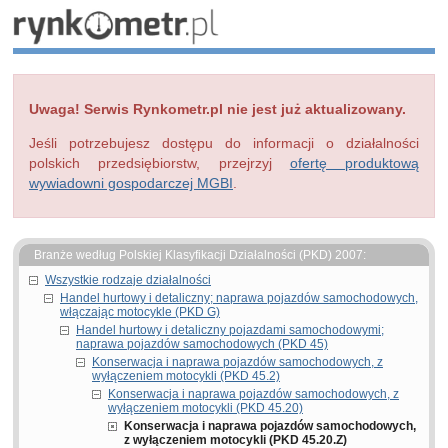
Uwaga! Serwis Rynkometr.pl nie jest już aktualizowany.
Jeśli potrzebujesz dostępu do informacji o działalności
polskich przedsiębiorstw, przejrzyj
ofertę produktową
wywiadowni gospodarczej MGBI
.
Branże według Polskiej Klasyfikacji Działalności (PKD) 2007:
Wszystkie rodzaje działalności
Handel hurtowy i detaliczny; naprawa pojazdów samochodowych,
włączając motocykle (PKD G)
Handel hurtowy i detaliczny pojazdami samochodowymi;
naprawa pojazdów samochodowych (PKD 45)
Konserwacja i naprawa pojazdów samochodowych, z
wyłączeniem motocykli (PKD 45.2)
Konserwacja i naprawa pojazdów samochodowych, z
wyłączeniem motocykli (PKD 45.20)
Konserwacja i naprawa pojazdów samochodowych,
z wyłączeniem motocykli (PKD 45.20.Z)