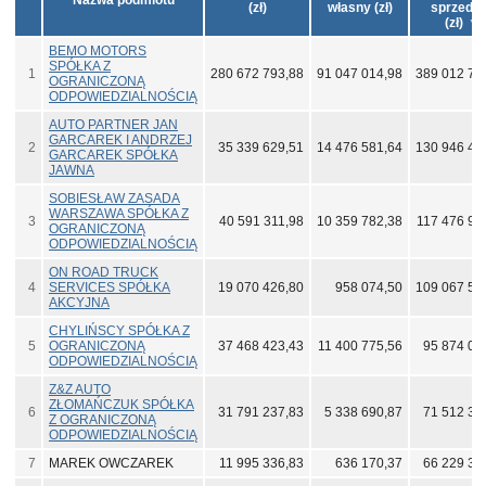
Nazwa podmiotu
(zł)
własny (zł)
sprzeda
(zł)
BEMO MOTORS
SPÓŁKA Z
1
280 672 793,88
91 047 014,98
389 012 73
OGRANICZONĄ
ODPOWIEDZIALNOŚCIĄ
AUTO PARTNER JAN
GARCAREK I ANDRZEJ
2
35 339 629,51
14 476 581,64
130 946 41
GARCAREK SPÓŁKA
JAWNA
SOBIESŁAW ZASADA
WARSZAWA SPÓŁKA Z
3
40 591 311,98
10 359 782,38
117 476 91
OGRANICZONĄ
ODPOWIEDZIALNOŚCIĄ
ON ROAD TRUCK
4
SERVICES SPÓŁKA
19 070 426,80
958 074,50
109 067 52
AKCYJNA
CHYLIŃSCY SPÓŁKA Z
5
OGRANICZONĄ
37 468 423,43
11 400 775,56
95 874 01
ODPOWIEDZIALNOŚCIĄ
Z&Z AUTO
ZŁOMAŃCZUK SPÓŁKA
6
31 791 237,83
5 338 690,87
71 512 38
Z OGRANICZONĄ
ODPOWIEDZIALNOŚCIĄ
7
MAREK OWCZAREK
11 995 336,83
636 170,37
66 229 39