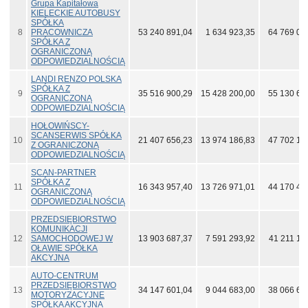
Grupa Kapitałowa
KIELECKIE AUTOBUSY
SPÓŁKA
8
PRACOWNICZA
53 240 891,04
1 634 923,35
64 769 03
SPÓŁKA Z
OGRANICZONĄ
ODPOWIEDZIALNOŚCIĄ
LANDI RENZO POLSKA
SPÓŁKA Z
9
35 516 900,29
15 428 200,00
55 130 60
OGRANICZONĄ
ODPOWIEDZIALNOŚCIĄ
HOŁOWIŃSCY-
SCANSERWIS SPÓŁKA
10
21 407 656,23
13 974 186,83
47 702 18
Z OGRANICZONĄ
ODPOWIEDZIALNOŚCIĄ
SCAN-PARTNER
SPÓŁKA Z
11
16 343 957,40
13 726 971,01
44 170 49
OGRANICZONĄ
ODPOWIEDZIALNOŚCIĄ
PRZEDSIĘBIORSTWO
KOMUNIKACJI
12
SAMOCHODOWEJ W
13 903 687,37
7 591 293,92
41 211 17
OŁAWIE SPÓŁKA
AKCYJNA
AUTO-CENTRUM
PRZEDSIĘBIORSTWO
13
34 147 601,04
9 044 683,00
38 066 67
MOTORYZACYJNE
SPÓŁKA AKCYJNA