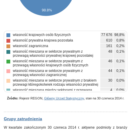
98.8%
własność krajowych osób fizycznych
77 676
98,8%
własność prywatna krajowa pozostała
610
0,8%
własność zagraniczna
161
0,2%
własność mieszana w sektorze prywatnym z
48
0,1%
przewagą własności prywatnej krajowej pozostałej
własność mieszana w sektorze prywatnym z
46
0,1%
przewagą własności krajowych osób fizycznych
własność mieszana w sektorze prywatnym z
44
0,1%
przewagą własności zagranicznej
własność mieszana w sektorze prywatnym z brakiem
30
0,0%
przewagi któregokolwiek rodzaju własności prywatnej
własność mieszana między sektorami z przewagą
4
0,0%
własności sektora prywatnego, w tym z przewagą
własności prywatnej krajowej pozostałej
Źródło:
Rejestr REGON,
Główny Urząd Statystyczny
, stan na 30 czerwca 2014 r.
własność samorządowa
3
0,0%
własność państwowych osób prawnych
2
0,0%
pozostałe
7
0,0%
Grupy zatrudnienia
W kwartale zakończonym 30 czerwca 2014 r. aktywne podmioty z branży