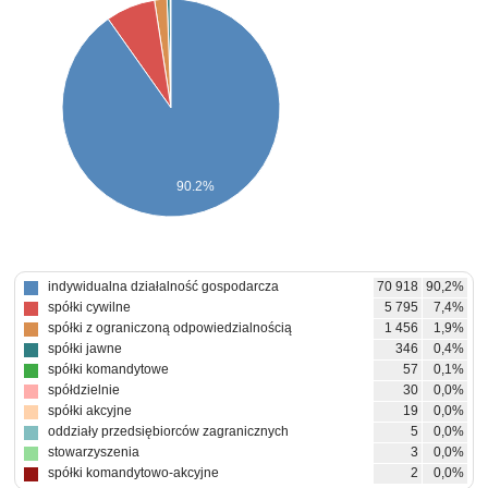
90.2%
indywidualna działalność gospodarcza
70 918
90,2%
spółki cywilne
5 795
7,4%
spółki z ograniczoną odpowiedzialnością
1 456
1,9%
spółki jawne
346
0,4%
spółki komandytowe
57
0,1%
spółdzielnie
30
0,0%
spółki akcyjne
19
0,0%
oddziały przedsiębiorców zagranicznych
5
0,0%
stowarzyszenia
3
0,0%
spółki komandytowo-akcyjne
2
0,0%