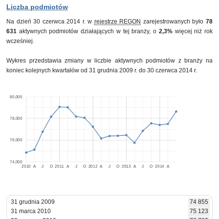
Liczba podmiotów
Na dzień 30 czerwca 2014 r. w
rejestrze REGON
zarejestrowanych było
78
631
aktywnych podmiotów działających w tej branży, o
2,3%
więcej niż rok
wcześniej.
Wykres przedstawia zmiany w liczbie aktywnych podmiotów z branży na
koniec kolejnych kwartałów od 31 grudnia 2009 r. do 30 czerwca 2014 r.
80,000
78,000
76,000
74,000
2010
A
J
O
2011
A
J
O
2012
A
J
O
2013
A
J
O
2014
A
31 grudnia 2009
74 855
31 marca 2010
75 123