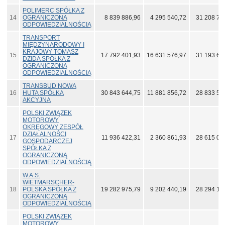
POLIMERC SPÓŁKA Z
14
OGRANICZONĄ
8 839 886,96
4 295 540,72
31 208 70
ODPOWIEDZIALNOŚCIĄ
TRANSPORT
MIĘDZYNARODOWY I
KRAJOWY TOMASZ
15
17 792 401,93
16 631 576,97
31 193 62
DZIDA SPÓŁKA Z
OGRANICZONĄ
ODPOWIEDZIALNOŚCIĄ
TRANSBUD NOWA
16
HUTA SPÓŁKA
30 843 644,75
11 881 856,72
28 833 51
AKCYJNA
POLSKI ZWIĄZEK
MOTOROWY
OKRĘGOWY ZESPÓŁ
DZIAŁALNOŚCI
17
11 936 422,31
2 360 861,93
28 615 09
GOSPODARCZEJ
SPÓŁKA Z
OGRANICZONĄ
ODPOWIEDZIALNOŚCIĄ
W.A.S.
WIETMARSCHER-
18
POLSKA SPÓŁKA Z
19 282 975,79
9 202 440,19
28 294 13
OGRANICZONĄ
ODPOWIEDZIALNOŚCIĄ
POLSKI ZWIĄZEK
MOTOROWY