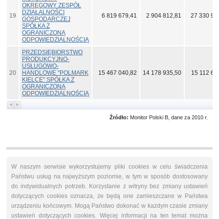
OKRĘGOWY ZESPÓŁ
DZIAŁALNOŚCI
19
6 819 679,41
2 904 812,81
27 330 96
GOSPODARCZEJ
SPÓŁKA Z
OGRANICZONĄ
ODPOWIEDZIALNOŚCIĄ
PRZEDSIĘBIORSTWO
PRODUKCYJNO-
USŁUGOWO-
20
HANDLOWE "POLMARK
15 467 040,82
14 178 935,50
15 112 63
KIELCE" SPÓŁKA Z
OGRANICZONĄ
ODPOWIEDZIALNOŚCIĄ
Źródło:
Monitor Polski B, dane za 2010 r.
W naszym serwisie wykorzystujemy pliki cookies w celu świadczenia
Państwu usług na najwyższym poziomie, w tym w sposób dostosowany
do indywidualnych potrzeb. Korzystanie z witryny bez zmiany ustawień
dotyczących cookies oznacza, że będą one zamieszczane w Państwa
urządzeniu końcowym. Mogą Państwo dokonać w każdym czasie zmiany
ustawień dotyczących cookies. Więcej informacji na ten temat można