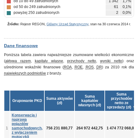
od 10 do 49 zatrudnionych
1 342
1,7%
od 50 do 249 zatrudnionych
61
0,1%
powyżej 250 zatrudnionych
2
0,0%
Źródło:
Rejestr REGON,
Główny Urząd Statystyczny
, stan na 30 czerwca 2014 r.
Dane finansowe
Poniższa tabela zawiera najważniejsze zsumowane wielkości ekonomiczne
(
aktywa razem
,
kapitały własne
,
przychody netto
,
wyniki netto
) oraz
uśrednione wskaźniki finansowe (
ROA
,
ROE
,
ROS
,
DR
) za 2010 rok dla
największych podmiotów
z branży.
Suma
Suma
Suma aktywów
przychodów
Grupowanie PKD
kapitałów
(zł)
netto ze
własnych (zł)
sprzedaży (zł)
Konserwacja i
naprawa
pojazdów
1
samochodowych,
756 231 880,77
264 972 442,75
1 474 772 068,09
z wyłączeniem
motocykli