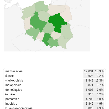
mazowieckie
12 031
15,3%
śląskie
9 624
12,2%
wielkopolskie
8 849
11,3%
małopolskie
6 871
8,7%
dolnośląskie
6 007
7,6%
łódzkie
4 910
6,2%
pomorskie
4 703
6,0%
lubelskie
3 842
4,9%
kujawsko-pomorskie
3 823
4,9%