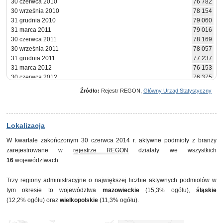
30 czerwca 2010
76 782
30 września 2010
78 154
31 grudnia 2010
79 060
31 marca 2011
79 016
30 czerwca 2011
78 169
30 września 2011
78 057
31 grudnia 2011
77 237
31 marca 2012
76 153
30 czerwca 2012
76 375
30 września 2012
76 400
Źródło:
Rejestr REGON,
Główny Urząd Statystyczny
31 grudnia 2012
76 462
31 marca 2013
75 754
30 czerwca 2013
76 854
30 września 2013
77 545
Lokalizacja
31 grudnia 2013
77 399
W kwartale zakończonym 30 czerwca 2014 r. aktywne podmioty z branży
31 marca 2014
77 491
zarejestrowane w
rejestrze REGON
działały we wszystkich
30 czerwca 2014
78 631
16
województwach.
Trzy regiony administracyjne o największej liczbie aktywnych podmiotów w
tym okresie to województwa
mazowieckie
(15,3% ogółu),
śląskie
(12,2% ogółu) oraz
wielkopolskie
(11,3% ogółu).