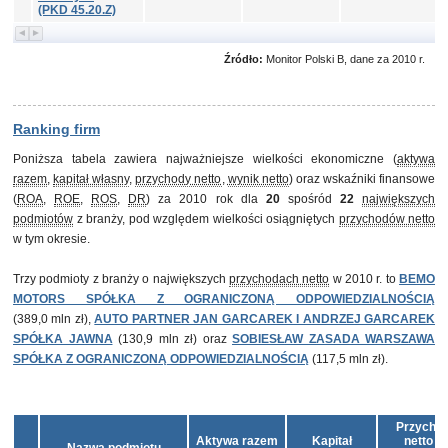
(PKD 45.20.Z)
Źródło:
Monitor Polski B, dane za 2010 r.
Ranking firm
Poniższa tabela zawiera najważniejsze wielkości ekonomiczne (
aktywa
razem
,
kapitał własny
,
przychody netto
,
wynik netto
) oraz wskaźniki finansowe
(
ROA
,
ROE
,
ROS
,
DR
) za 2010 rok dla
20
spośród
22
największych
podmiotów
z branży, pod względem wielkości osiągniętych
przychodów netto
w tym okresie.
Trzy podmioty z branży o największych
przychodach netto
w 2010 r. to
BEMO
MOTORS SPÓŁKA Z OGRANICZONĄ ODPOWIEDZIALNOŚCIĄ
(389,0 mln zł),
AUTO PARTNER JAN GARCAREK I ANDRZEJ GARCAREK
SPÓŁKA JAWNA
(130,9 mln zł) oraz
SOBIESŁAW ZASADA WARSZAWA
SPÓŁKA Z OGRANICZONĄ ODPOWIEDZIALNOŚCIĄ
(117,5 mln zł).
Przycho
Aktywa razem
Kapitał
netto z