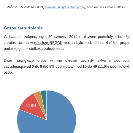
własności państwowych osób prawnych
Źródło:
Rejestr REGON,
Główny Urząd Statystyczny
, stan na 30 czerwca 2014 r.
Grupy zatrudnienia
W kwartale zakończonym 30 czerwca 2014 r. aktywne podmioty z branży
zarejestrowane w
rejestrze REGON
można było podzielić na
4
różne grupy
pod względem wielkości zatrudnienia.
Dwie największe grupy w tym okresie tworzyły aktywne podmioty
zatrudniające
od 0 do 9
(80,9% podmiotów) i
od 10 do 49
(11,9% podmiotów)
osób.
11.9%