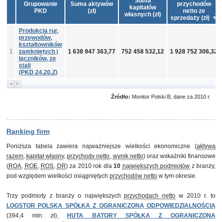
Suma
Grupowanie
Suma aktywów
przychodów
kapitałów
PKD
(zł)
netto ze
własnych (zł)
sprzedaży (zł)
Produkcja rur,
przewodów,
kształtowników
1
zamkniętych i
1 638 947 363,77
752 458 532,12
1 928 752 306,32
łączników, ze
stali
(PKD 24.20.Z)
Źródło:
Monitor Polski B, dane za 2010 r.
Ranking firm
Poniższa tabela zawiera najważniejsze wielkości ekonomiczne (
aktywa
razem
,
kapitał własny
,
przychody netto
,
wynik netto
) oraz wskaźniki finansowe
(
ROA
,
ROE
,
ROS
,
DR
) za 2010 rok dla
10
największych podmiotów
z branży,
pod względem wielkości osiągniętych
przychodów netto
w tym okresie.
Trzy podmioty z branży o największych
przychodach netto
w 2010 r. to
LOGSTOR POLSKA SPÓŁKA Z OGRANICZONĄ ODPOWIEDZIALNOŚCIĄ
(394,4 mln zł),
HUTA BATORY SPÓŁKA Z OGRANICZONĄ