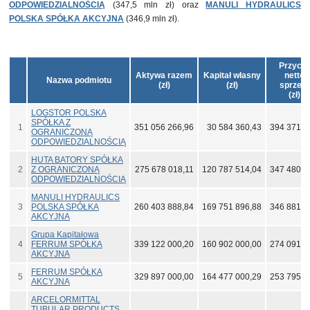
ODPOWIEDZIALNOŚCIĄ
(347,5 mln zł) oraz
MANULI HYDRAULICS
POLSKA SPÓŁKA AKCYJNA
(346,9 mln zł).
Przych
Aktywa razem
Kapitał własny
netto 
Nazwa podmiotu
(zł)
(zł)
sprzed
(zł)
LOGSTOR POLSKA
SPÓŁKA Z
1
351 056 266,96
30 584 360,43
394 371 6
OGRANICZONĄ
ODPOWIEDZIALNOŚCIĄ
HUTA BATORY SPÓŁKA
2
Z OGRANICZONĄ
275 678 018,11
120 787 514,04
347 480 0
ODPOWIEDZIALNOŚCIĄ
MANULI HYDRAULICS
3
POLSKA SPÓŁKA
260 403 888,84
169 751 896,88
346 881 4
AKCYJNA
Grupa Kapitałowa
4
FERRUM SPÓŁKA
339 122 000,20
160 902 000,00
274 091 0
AKCYJNA
FERRUM SPÓŁKA
5
329 897 000,00
164 477 000,29
253 795 0
AKCYJNA
ARCELORMITTAL
TUBULAR PRODUCTS