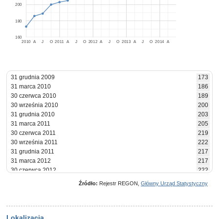
200
180
160
2010
A
J
O
2011
A
J
O
2012
A
J
O
2013
A
J
O
2014
A
31 grudnia 2009
173
31 marca 2010
186
30 czerwca 2010
189
30 września 2010
200
31 grudnia 2010
203
31 marca 2011
205
30 czerwca 2011
219
30 września 2011
222
31 grudnia 2011
217
31 marca 2012
217
30 czerwca 2012
222
30 września 2012
220
Źródło:
Rejestr REGON,
Główny Urząd Statystyczny
31 grudnia 2012
222
31 marca 2013
216
30 czerwca 2013
218
30 września 2013
217
Lokalizacja