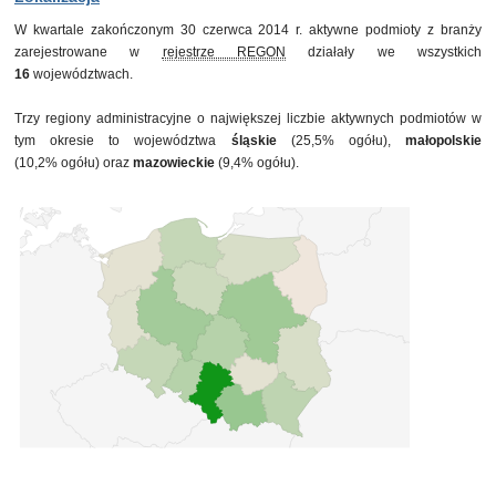
31 grudnia 2013
228
W kwartale zakończonym 30 czerwca 2014 r. aktywne podmioty z branży
31 marca 2014
235
zarejestrowane w
rejestrze REGON
działały we wszystkich
30 czerwca 2014
235
16
województwach.
Trzy regiony administracyjne o największej liczbie aktywnych podmiotów w
tym okresie to województwa
śląskie
(25,5% ogółu),
małopolskie
(10,2% ogółu) oraz
mazowieckie
(9,4% ogółu).