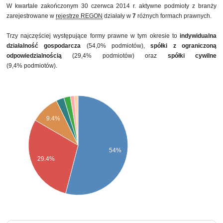
W kwartale zakończonym 30 czerwca 2014 r. aktywne podmioty z branży
zarejestrowane w
rejestrze REGON
działały w
7
różnych formach prawnych.
Trzy najczęściej występujące formy prawne w tym okresie to
indywidualna
działalność gospodarcza
(54,0% podmiotów),
spółki z ograniczoną
odpowiedzialnością
(29,4% podmiotów) oraz
spółki cywilne
(9,4% podmiotów).
9.4%
54%
29.4%