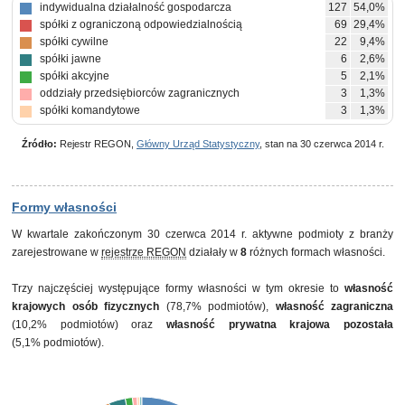
indywidualna działalność gospodarcza
127
54,0%
spółki z ograniczoną odpowiedzialnością
69
29,4%
spółki cywilne
22
9,4%
spółki jawne
6
2,6%
spółki akcyjne
5
2,1%
oddziały przedsiębiorców zagranicznych
3
1,3%
spółki komandytowe
3
1,3%
Źródło:
Rejestr REGON,
Główny Urząd Statystyczny
, stan na 30 czerwca 2014 r.
Formy własności
W kwartale zakończonym 30 czerwca 2014 r. aktywne podmioty z branży
zarejestrowane w
rejestrze REGON
działały w
8
różnych formach własności.
Trzy najczęściej występujące formy własności w tym okresie to
własność
krajowych osób fizycznych
(78,7% podmiotów),
własność zagraniczna
(10,2% podmiotów) oraz
własność prywatna krajowa pozostała
(5,1% podmiotów).