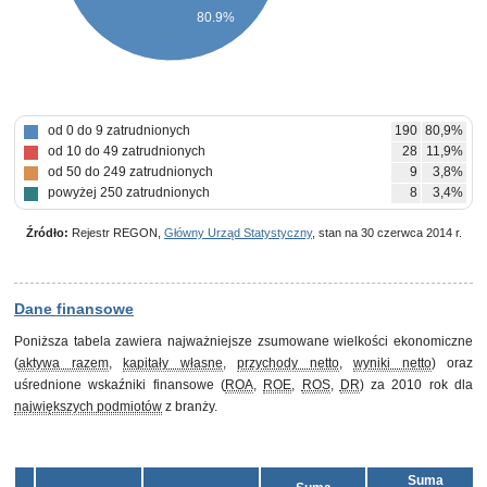
80.9%
od 0 do 9 zatrudnionych
190
80,9%
od 10 do 49 zatrudnionych
28
11,9%
od 50 do 249 zatrudnionych
9
3,8%
powyżej 250 zatrudnionych
8
3,4%
Źródło:
Rejestr REGON,
Główny Urząd Statystyczny
, stan na 30 czerwca 2014 r.
Dane finansowe
Poniższa tabela zawiera najważniejsze zsumowane wielkości ekonomiczne
(
aktywa razem
,
kapitały własne
,
przychody netto
,
wyniki netto
) oraz
uśrednione wskaźniki finansowe (
ROA
,
ROE
,
ROS
,
DR
) za 2010 rok dla
największych podmiotów
z branży.
Suma