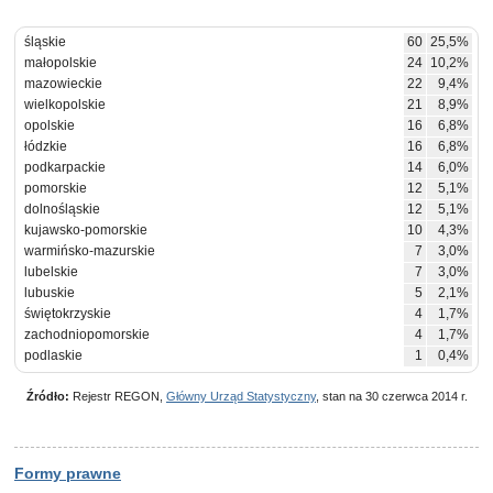
śląskie
60
25,5%
małopolskie
24
10,2%
mazowieckie
22
9,4%
wielkopolskie
21
8,9%
opolskie
16
6,8%
łódzkie
16
6,8%
podkarpackie
14
6,0%
pomorskie
12
5,1%
dolnośląskie
12
5,1%
kujawsko-pomorskie
10
4,3%
warmińsko-mazurskie
7
3,0%
lubelskie
7
3,0%
lubuskie
5
2,1%
świętokrzyskie
4
1,7%
zachodniopomorskie
4
1,7%
podlaskie
1
0,4%
Źródło:
Rejestr REGON,
Główny Urząd Statystyczny
, stan na 30 czerwca 2014 r.
Formy prawne