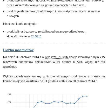
produkcję spawanych doczołowo łączników, takich jak kolanka i reduktory,
przez kucie walcowanych na gorąco stalowych rur bez szwu,
produkcję elementów gwintowanych i pozostałych stalowych łączników
rurowych.
Podklasa ta nie obejmuje:
produkcji rur bez szwu, ze staliwa odlewanego odśrodkowo,
sklasyfikowanej w
24.52.Z
.
Liczba podmiotów
Na dzień 30 czerwca 2014 r. w
rejestrze REGON
zarejestrowanych było
235
aktywnych podmiotów działających w tej branży, o
7,8%
więcej niż rok
wcześniej.
Wykres przedstawia zmiany w liczbie aktywnych podmiotów z branży na
koniec kolejnych kwartałów od 31 grudnia 2009 r. do 30 czerwca 2014 r.
240
220