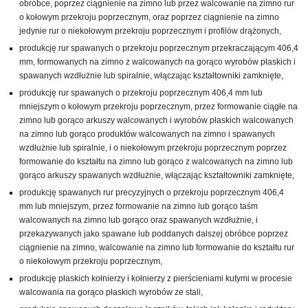
obróbce, poprzez ciągnienie na zimno lub przez walcowanie na zimno rur
o kołowym przekroju poprzecznym, oraz poprzez ciągnienie na zimno
jedynie rur o niekołowym przekroju poprzecznym i profilów drążonych,
produkcję rur spawanych o przekroju poprzecznym przekraczającym 406,4
mm, formowanych na zimno z walcowanych na gorąco wyrobów płaskich i
spawanych wzdłużnie lub spiralnie, włączając kształtowniki zamknięte,
produkcję rur spawanych o przekroju poprzecznym 406,4 mm lub
mniejszym o kołowym przekroju poprzecznym, przez formowanie ciągłe na
zimno lub gorąco arkuszy walcowanych i wyrobów płaskich walcowanych
na zimno lub gorąco produktów walcowanych na zimno i spawanych
wzdłużnie lub spiralnie, i o niekołowym przekroju poprzecznym poprzez
formowanie do kształtu na zimno lub gorąco z walcowanych na zimno lub
gorąco arkuszy spawanych wzdłużnie, włączając kształtowniki zamknięte,
produkcję spawanych rur precyzyjnych o przekroju poprzecznym 406,4
mm lub mniejszym, przez formowanie na zimno lub gorąco taśm
walcowanych na zimno lub gorąco oraz spawanych wzdłużnie, i
przekazywanych jako spawane lub poddanych dalszej obróbce poprzez
ciągnienie na zimno, walcowanie na zimno lub formowanie do kształtu rur
o niekołowym przekroju poprzecznym,
produkcję płaskich kołnierzy i kołnierzy z pierścieniami kutymi w procesie
walcowania na gorąco płaskich wyrobów ze stali,