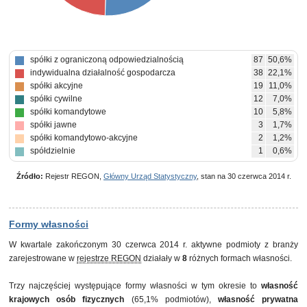
spółki z ograniczoną odpowiedzialnością
87
50,6%
indywidualna działalność gospodarcza
38
22,1%
spółki akcyjne
19
11,0%
spółki cywilne
12
7,0%
spółki komandytowe
10
5,8%
spółki jawne
3
1,7%
spółki komandytowo-akcyjne
2
1,2%
spółdzielnie
1
0,6%
Źródło:
Rejestr REGON,
Główny Urząd Statystyczny
, stan na 30 czerwca 2014 r.
Formy własności
W kwartale zakończonym 30 czerwca 2014 r. aktywne podmioty z branży
zarejestrowane w
rejestrze REGON
działały w
8
różnych formach własności.
Trzy najczęściej występujące formy własności w tym okresie to
własność
krajowych osób fizycznych
(65,1% podmiotów),
własność prywatna