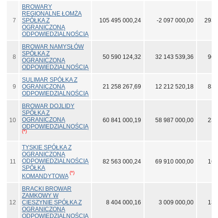
BROWARY
REGIONALNE ŁOMŻA
7
SPÓŁKA Z
105 495 000,24
-2 097 000,00
293 
OGRANICZONĄ
ODPOWIEDZIALNOŚCIĄ
BROWAR NAMYSŁÓW
SPÓŁKA Z
8
50 590 124,32
32 143 539,36
96 
OGRANICZONĄ
ODPOWIEDZIALNOŚCIĄ
SULIMAR SPÓŁKA Z
9
OGRANICZONĄ
21 258 267,69
12 212 520,18
83 
ODPOWIEDZIALNOŚCIĄ
BROWAR DOJLIDY
SPÓŁKA Z
OGRANICZONĄ
10
60 841 000,19
58 987 000,00
23 
ODPOWIEDZIALNOŚCIĄ
(*)
TYSKIE SPÓŁKA Z
OGRANICZONĄ
ODPOWIEDZIALNOŚCIĄ
11
82 563 000,24
69 910 000,00
16 
SPÓŁKA
(*)
KOMANDYTOWA
BRACKI BROWAR
ZAMKOWY W
12
CIESZYNIE SPÓŁKA Z
8 404 000,16
3 009 000,00
13 
OGRANICZONĄ
ODPOWIEDZIALNOŚCIĄ