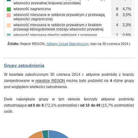
własności prywatnej krajowej pozostałej
własność zagraniczna
8
4,7%
własność mieszana w sektorze prywatnym z przewagą
6
3,5%
własności zagranicznej
własność mieszana w sektorze prywatnym z brakiem
4
2,3%
przewagi któregokolwiek rodzaju własności prywatnej
własność mieszana między sektorami z przewagą
1
0,6%
własności sektora prywatnego, w tym z przewagą
własności zagranicznej
Źródło:
Rejestr REGON,
Główny Urząd Statystyczny
, stan na 30 czerwca 2014 r.
Grupy zatrudnienia
W kwartale zakończonym 30 czerwca 2014 r. aktywne podmioty z branży
zarejestrowane w
rejestrze REGON
można było podzielić na
4
różne grupy
pod względem wielkości zatrudnienia.
Dwie największe grupy w tym okresie tworzyły aktywne podmioty
zatrudniające
od 0 do 9
(72,1% podmiotów) i
od 10 do 49
(15,7% podmiotów)
osób.