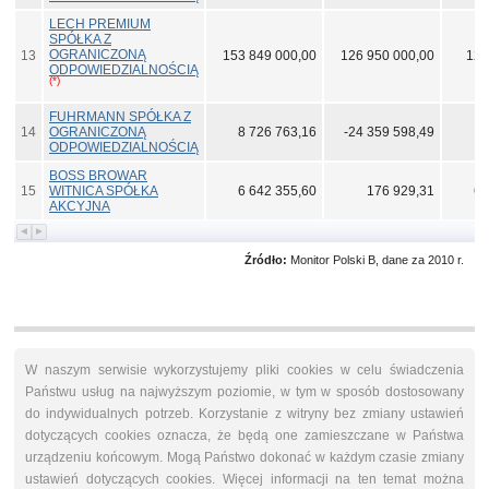
LECH PREMIUM
SPÓŁKA Z
OGRANICZONĄ
13
153 849 000,00
126 950 000,00
12 
ODPOWIEDZIALNOŚCIĄ
(*)
FUHRMANN SPÓŁKA Z
14
OGRANICZONĄ
8 726 763,16
-24 359 598,49
7 
ODPOWIEDZIALNOŚCIĄ
BOSS BROWAR
15
WITNICA SPÓŁKA
6 642 355,60
176 929,31
6 
AKCYJNA
Źródło:
Monitor Polski B, dane za 2010 r.
W naszym serwisie wykorzystujemy pliki cookies w celu świadczenia
Państwu usług na najwyższym poziomie, w tym w sposób dostosowany
do indywidualnych potrzeb. Korzystanie z witryny bez zmiany ustawień
dotyczących cookies oznacza, że będą one zamieszczane w Państwa
urządzeniu końcowym. Mogą Państwo dokonać w każdym czasie zmiany
ustawień dotyczących cookies. Więcej informacji na ten temat można