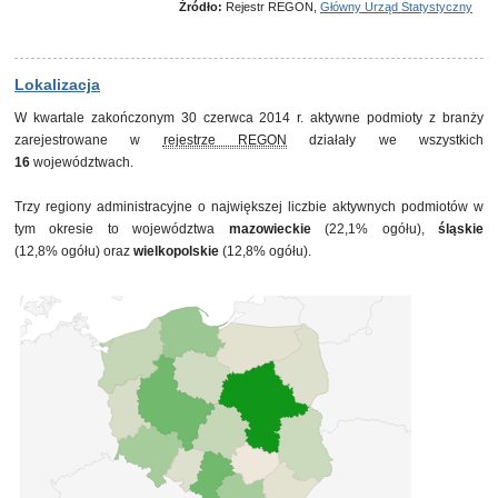
Źródło:
Rejestr REGON,
Główny Urząd Statystyczny
31 grudnia 2012
132
31 marca 2013
142
30 czerwca 2013
145
30 września 2013
149
Lokalizacja
31 grudnia 2013
155
W kwartale zakończonym 30 czerwca 2014 r. aktywne podmioty z branży
31 marca 2014
159
zarejestrowane w
rejestrze REGON
działały we wszystkich
30 czerwca 2014
172
16
województwach.
Trzy regiony administracyjne o największej liczbie aktywnych podmiotów w
tym okresie to województwa
mazowieckie
(22,1% ogółu),
śląskie
(12,8% ogółu) oraz
wielkopolskie
(12,8% ogółu).