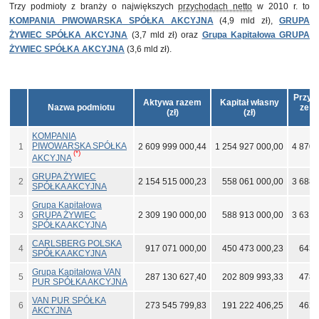
Trzy podmioty z branży o największych
przychodach netto
w 2010 r. to
KOMPANIA PIWOWARSKA SPÓŁKA AKCYJNA
(4,9 mld zł),
GRUPA
ŻYWIEC SPÓŁKA AKCYJNA
(3,7 mld zł) oraz
Grupa Kapitałowa GRUPA
ŻYWIEC SPÓŁKA AKCYJNA
(3,6 mld zł).
Przyc
Aktywa razem
Kapitał własny
Nazwa podmiotu
ze s
(zł)
(zł)
(
KOMPANIA
PIWOWARSKA SPÓŁKA
1
2 609 999 000,44
1 254 927 000,00
4 870 
(*)
AKCYJNA
GRUPA ŻYWIEC
2
2 154 515 000,23
558 061 000,00
3 688 
SPÓŁKA AKCYJNA
Grupa Kapitałowa
3
GRUPA ŻYWIEC
2 309 190 000,00
588 913 000,00
3 631 
SPÓŁKA AKCYJNA
CARLSBERG POLSKA
4
917 071 000,00
450 473 000,23
643 
SPÓŁKA AKCYJNA
Grupa Kapitałowa VAN
5
287 130 627,40
202 809 993,33
478 
PUR SPÓŁKA AKCYJNA
VAN PUR SPÓŁKA
6
273 545 799,83
191 222 406,25
462 
AKCYJNA