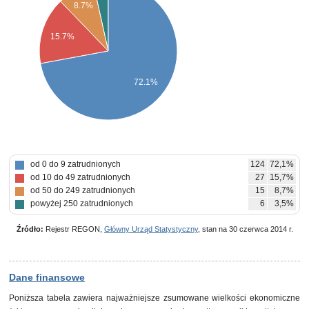
8.7%
15.7%
72.1%
od 0 do 9 zatrudnionych
124
72,1%
od 10 do 49 zatrudnionych
27
15,7%
od 50 do 249 zatrudnionych
15
8,7%
powyżej 250 zatrudnionych
6
3,5%
Źródło:
Rejestr REGON,
Główny Urząd Statystyczny
, stan na 30 czerwca 2014 r.
Dane finansowe
Poniższa tabela zawiera najważniejsze zsumowane wielkości ekonomiczne