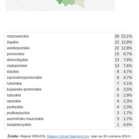
mazowieckie
38
22,1%
śląskie
22
12,8%
wielkopolskie
22
12,8%
pomorskie
15
8,7%
dolnośląskie
13
7,6%
małopolskie
13
7,6%
łódzkie
8
4,7%
zachodniopomorskie
8
4,7%
lubelskie
7
4,1%
kujawsko-pomorskie
6
3,5%
lubuskie
5
2,9%
opolskie
4
2,3%
podlaskie
4
2,3%
podkarpackie
3
1,7%
warmińsko-mazurskie
3
1,7%
świętokrzyskie
1
0,6%
Źródło:
Rejestr REGON,
Główny Urząd Statystyczny
, stan na 30 czerwca 2014 r.