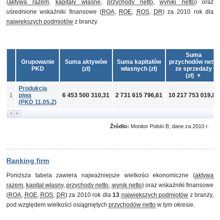
(
aktywa razem
,
kapitały własne
,
przychody netto
,
wyniki netto
) oraz
uśrednione wskaźniki finansowe (
ROA
,
ROE
,
ROS
,
DR
) za 2010 rok dla
największych podmiotów
z branży.
Suma
Grupowanie
Suma aktywów
Suma kapitałów
przychodów netto
PKD
(zł)
własnych (zł)
ze sprzedaży
(zł)
Produkcja
1
piwa
6 453 500 310,31
2 731 615 796,61
10 217 753 019,87
(PKD 11.05.Z)
Źródło:
Monitor Polski B, dane za 2010 r.
Ranking firm
Poniższa tabela zawiera najważniejsze wielkości ekonomiczne (
aktywa
razem
,
kapitał własny
,
przychody netto
,
wynik netto
) oraz wskaźniki finansowe
(
ROA
,
ROE
,
ROS
,
DR
) za 2010 rok dla
13
największych podmiotów
z branży,
pod względem wielkości osiągniętych
przychodów netto
w tym okresie.