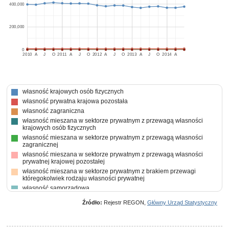
400,000
200,000
0
2010
A
J
O
2011
A
J
O
2012
A
J
O
2013
A
J
O
2014
A
własność krajowych osób fizycznych
własność prywatna krajowa pozostała
własność zagraniczna
własność mieszana w sektorze prywatnym z przewagą własności
krajowych osób fizycznych
własność mieszana w sektorze prywatnym z przewagą własności
zagranicznej
własność mieszana w sektorze prywatnym z przewagą własności
prywatnej krajowej pozostałej
własność mieszana w sektorze prywatnym z brakiem przewagi
któregokolwiek rodzaju własności prywatnej
własność samorządowa
własność mieszana między sektorami z przewagą własności sektora
Źródło:
Rejestr REGON,
Główny Urząd Statystyczny
prywatnego, w tym z przewagą własności krajowych osób fizycznych
własność mieszana między sektorami z przewagą własności sektora
prywatnego, w tym z przewagą własności prywatnej krajowej