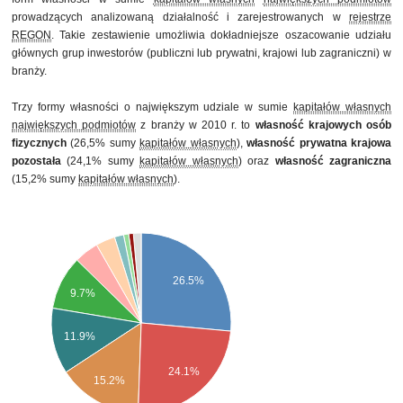
prowadzących analizowaną działalność i zarejestrowanych w
rejestrze
REGON
. Takie zestawienie umożliwia dokładniejsze oszacowanie udziału
głównych grup inwestorów (publiczni lub prywatni, krajowi lub zagraniczni) w
branży.
Trzy formy własności o największym udziale w sumie
kapitałów własnych
największych podmiotów
z branży w 2010 r. to
własność krajowych osób
fizycznych
(26,5% sumy
kapitałów własnych
),
własność prywatna krajowa
pozostała
(24,1% sumy
kapitałów własnych
) oraz
własność zagraniczna
(15,2% sumy
kapitałów własnych
).
26.5%
9.7%
11.9%
24.1%
15.2%