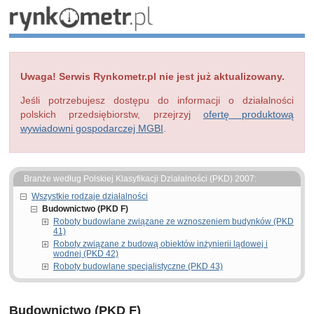
Uwaga! Serwis Rynkometr.pl nie jest już aktualizowany.
Jeśli potrzebujesz dostępu do informacji o działalności
polskich przedsiębiorstw, przejrzyj
ofertę produktową
wywiadowni gospodarczej MGBI
.
Branże według Polskiej Klasyfikacji Działalności (PKD) 2007:
Wszystkie rodzaje działalności
Budownictwo (PKD F)
Roboty budowlane związane ze wznoszeniem budynków (PKD
41)
Roboty związane z budową obiektów inżynierii lądowej i
wodnej (PKD 42)
Roboty budowlane specjalistyczne (PKD 43)
Budownictwo (PKD F)