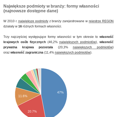
pozostałej
Największe podmioty w branży: formy własności
(najnowsze dostępne dane)
W 2010 r.
największe podmioty
z branży zarejestrowane w
rejestrze REGON
działały w
16
różnych formach własności.
Trzy najczęściej występujące formy własności w tym okresie to
własność
krajowych osób fizycznych
(46,2%
największych podmiotów
),
własność
prywatna krajowa pozostała
(20,3%
największych podmiotów
)
oraz
własność zagraniczna
(11,4%
największych podmiotów
).
47%
11.6%
20.7%