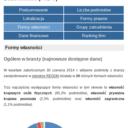
Podsumowanie
Liczba podmiotów
Lokalizacja
Formy prawne
Formy własności
Grupy zatrudnienia
Dane finansowe
Ranking firm
Formy własności
Ogółem w branży (najnowsze dostępne dane)
W kwartale zakończonym 30 czerwca 2014 r. aktywne podmioty z branży
zarejestrowane w
rejestrze REGON
działały w
20
różnych formach własności.
Trzy najczęściej występujące formy własności w tym okresie to
własność
krajowych osób fizycznych
(95,3% podmiotów),
własność prywatna
krajowa pozostała
(2,3% podmiotów) oraz
własność zagraniczna
(1,1% podmiotów).