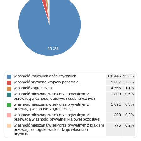
95.3%
własność krajowych osób fizycznych
378 445
95,3%
własność prywatna krajowa pozostała
9 097
2,3%
własność zagraniczna
4 565
1,1%
własność mieszana w sektorze prywatnym z
1 809
0,5%
przewagą własności krajowych osób fizycznych
własność mieszana w sektorze prywatnym z
1 091
0,3%
przewagą własności zagranicznej
własność mieszana w sektorze prywatnym z
890
0,2%
przewagą własności prywatnej krajowej pozostałej
własność mieszana w sektorze prywatnym z brakiem
775
0,2%
przewagi któregokolwiek rodzaju własności
prywatnej
własność samorządowa
256
0,1%