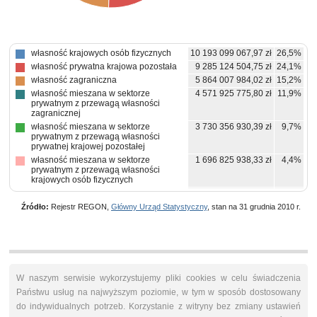
własność krajowych osób fizycznych
10 193 099 067,97 zł
26,5%
własność prywatna krajowa pozostała
9 285 124 504,75 zł
24,1%
własność zagraniczna
5 864 007 984,02 zł
15,2%
własność mieszana w sektorze
4 571 925 775,80 zł
11,9%
prywatnym z przewagą własności
zagranicznej
własność mieszana w sektorze
3 730 356 930,39 zł
9,7%
prywatnym z przewagą własności
prywatnej krajowej pozostałej
własność mieszana w sektorze
1 696 825 938,33 zł
4,4%
prywatnym z przewagą własności
krajowych osób fizycznych
własność mieszana między sektorami z
1 337 520 671,55 zł
3,5%
przewagą własności sektora
Źródło:
Rejestr REGON,
Główny Urząd Statystyczny
, stan na 31 grudnia 2010 r.
prywatnego, w tym z przewagą
własności prywatnej krajowej pozostałej
własność skarbu państwa
634 880 173,89 zł
1,6%
własność państwowych osób prawnych
351 562 351,03 zł
0,9%
własność mieszana w sektorze
324 491 277,49 zł
0,8%
prywatnym z brakiem przewagi
W naszym serwisie wykorzystujemy pliki cookies w celu świadczenia
któregokolwiek rodzaju własności
Państwu usług na najwyższym poziomie, w tym w sposób dostosowany
prywatnej
do indywidualnych potrzeb. Korzystanie z witryny bez zmiany ustawień
pozostałe
541 686 330 zł
1,4%