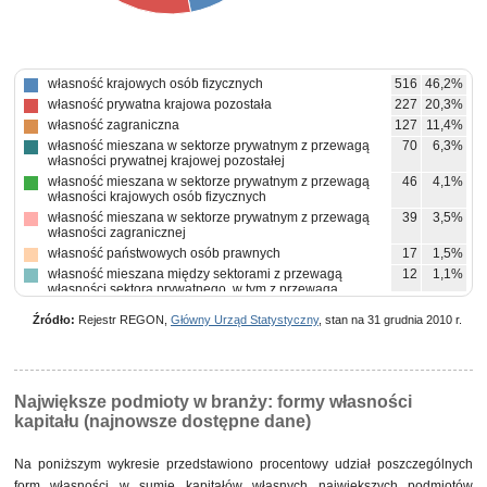
własność krajowych osób fizycznych
516
46,2%
własność prywatna krajowa pozostała
227
20,3%
własność zagraniczna
127
11,4%
własność mieszana w sektorze prywatnym z przewagą
70
6,3%
własności prywatnej krajowej pozostałej
własność mieszana w sektorze prywatnym z przewagą
46
4,1%
własności krajowych osób fizycznych
własność mieszana w sektorze prywatnym z przewagą
39
3,5%
własności zagranicznej
własność państwowych osób prawnych
17
1,5%
własność mieszana między sektorami z przewagą
12
1,1%
własności sektora prywatnego, w tym z przewagą
własności prywatnej krajowej pozostałej
Źródło:
Rejestr REGON,
Główny Urząd Statystyczny
, stan na 31 grudnia 2010 r.
własność mieszana między sektorami z przewagą
10
0,9%
własności sektora prywatnego, w tym z przewagą
własności krajowych osób fizycznych
własność mieszana w sektorze prywatnym z brakiem
9
0,8%
przewagi któregokolwiek rodzaju własności prywatnej
Największe podmioty w branży: formy własności
pozostałe
24
2,1%
kapitału (najnowsze dostępne dane)
Na poniższym wykresie przedstawiono procentowy udział poszczególnych
form własności w sumie
kapitałów własnych
największych podmiotów