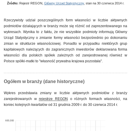
Źródło:
Rejestr REGON,
Główny Urząd Statystyczny
, stan na 30 czerwca 2014 r.
własność mieszana między sektorami z przewagą
88
0,0%
własności sektora prywatnego, w tym z przewagą
własności krajowych osób fizycznych
własność mieszana między sektorami z przewagą
66
0,0%
Rzeczywisty udział poszczególnych form własności w liczbie aktywnych
własności sektora prywatnego, w tym z przewagą
podmiotów działających w branży może się różnić od zaprezentowanego na
własności prywatnej krajowej pozostałej
wykresach. Wynika to z faktu, że nie wszystkie podmioty informują Główny
pozostałe
155
0,0%
Urząd Statystyczny o zmianie formy własności bezpośrednio po dokonaniu
zmian w strukturze własnościowej. Ponadto w przypadku niektórych grup
kapitałowych należących do zagranicznych inwestorów deklarowana forma
własności dla polskich spółek zależnych od zarejestrowanej również w
Polsce spółki-matki to "własność prywatna krajowa pozostała".
Ogółem w branży (dane historyczne)
Wykres przedstawia zmiany w liczbie aktywnych podmiotów z branży
zarejestrowanych w
rejestrze REGON
o różnych formach własności, na
koniec kolejnych kwartałów od 31 grudnia 2009 r. do 30 czerwca 2014 r.
600,000