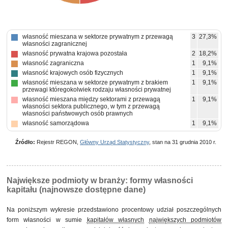
własność mieszana w sektorze prywatnym z przewagą
3
27,3%
własności zagranicznej
własność prywatna krajowa pozostała
2
18,2%
własność zagraniczna
1
9,1%
własność krajowych osób fizycznych
1
9,1%
własność mieszana w sektorze prywatnym z brakiem
1
9,1%
przewagi któregokolwiek rodzaju własności prywatnej
własność mieszana między sektorami z przewagą
1
9,1%
własności sektora publicznego, w tym z przewagą
własności państwowych osób prawnych
własność samorządowa
1
9,1%
Źródło:
Rejestr REGON,
Główny Urząd Statystyczny
, stan na 31 grudnia 2010 r.
Największe podmioty w branży: formy własności
kapitału (najnowsze dostępne dane)
Na poniższym wykresie przedstawiono procentowy udział poszczególnych
form własności w sumie
kapitałów własnych
największych podmiotów