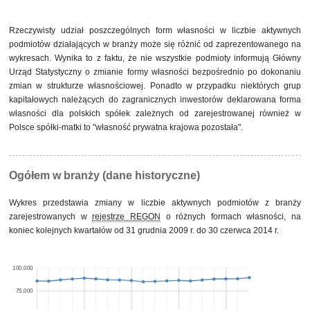
własności krajowych osób fizycznych
własność mieszana między sektorami z przewagą
2
0,0%
własności sektora prywatnego, w tym z przewagą
Rzeczywisty udział poszczególnych form własności w liczbie aktywnych
własności zagranicznej
podmiotów działających w branży może się różnić od zaprezentowanego na
pozostałe
7
0,0%
wykresach. Wynika to z faktu, że nie wszystkie podmioty informują Główny
Urząd Statystyczny o zmianie formy własności bezpośrednio po dokonaniu
zmian w strukturze własnościowej. Ponadto w przypadku niektórych grup
kapitałowych należących do zagranicznych inwestorów deklarowana forma
własności dla polskich spółek zależnych od zarejestrowanej również w
Polsce spółki-matki to "własność prywatna krajowa pozostała".
Ogółem w branży (dane historyczne)
Wykres przedstawia zmiany w liczbie aktywnych podmiotów z branży
zarejestrowanych w
rejestrze REGON
o różnych formach własności, na
koniec kolejnych kwartałów od 31 grudnia 2009 r. do 30 czerwca 2014 r.
100,000
75,000