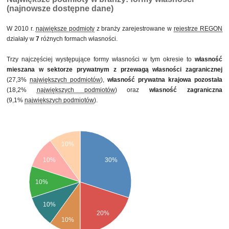
(najnowsze dostępne dane)
W 2010 r.
największe podmioty
z branży zarejestrowane w
rejestrze REGON
działały w
7
różnych formach własności.
Trzy najczęściej występujące formy własności w tym okresie to
własność
mieszana w sektorze prywatnym z przewagą własności zagranicznej
(27,3%
największych podmiotów
),
własność prywatna krajowa pozostała
(18,2%
największych podmiotów
) oraz
własność zagraniczna
(9,1%
największych podmiotów
).
10%
10%
30%
10%
10%
20%
10%