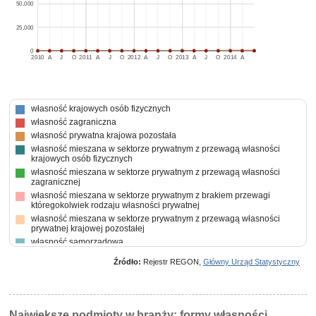
50,000
25,000
0
2010
A
J
O
2011
A
J
O
2012
A
J
O
2013
A
J
O
2014
A
własność krajowych osób fizycznych
własność zagraniczna
własność prywatna krajowa pozostała
własność mieszana w sektorze prywatnym z przewagą własności
krajowych osób fizycznych
własność mieszana w sektorze prywatnym z przewagą własności
zagranicznej
własność mieszana w sektorze prywatnym z brakiem przewagi
któregokolwiek rodzaju własności prywatnej
własność mieszana w sektorze prywatnym z przewagą własności
prywatnej krajowej pozostałej
własność samorządowa
własność mieszana między sektorami z przewagą własności sektora
Źródło:
Rejestr REGON,
Główny Urząd Statystyczny
prywatnego, w tym z przewagą własności krajowych osób fizycznych
własność mieszana między sektorami z przewagą własności sektora
prywatnego, w tym z przewagą własności zagranicznej
Największe podmioty w branży: formy własności