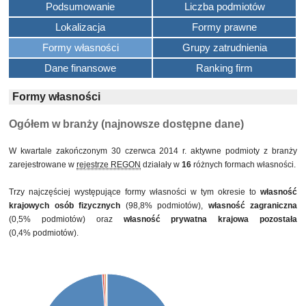
Podsumowanie
Liczba podmiotów
Lokalizacja
Formy prawne
Formy własności
Grupy zatrudnienia
Dane finansowe
Ranking firm
Formy własności
Ogółem w branży (najnowsze dostępne dane)
W kwartale zakończonym 30 czerwca 2014 r. aktywne podmioty z branży
zarejestrowane w
rejestrze REGON
działały w
16
różnych formach własności.
Trzy najczęściej występujące formy własności w tym okresie to
własność
krajowych osób fizycznych
(98,8% podmiotów),
własność zagraniczna
(0,5% podmiotów) oraz
własność prywatna krajowa pozostała
(0,4% podmiotów).