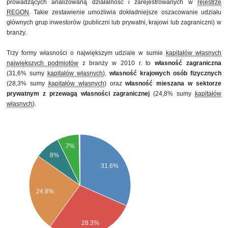
prowadzących analizowaną działalność i zarejestrowanych w
rejestrze
REGON
. Takie zestawienie umożliwia dokładniejsze oszacowanie udziału
głównych grup inwestorów (publiczni lub prywatni, krajowi lub zagraniczni) w
branży.
Trzy formy własności o największym udziale w sumie
kapitałów własnych
największych podmiotów
z branży w 2010 r. to
własność zagraniczna
(31,6% sumy
kapitałów własnych
),
własność krajowych osób fizycznych
(28,3% sumy
kapitałów własnych
) oraz
własność mieszana w sektorze
prywatnym z przewagą własności zagranicznej
(24,8% sumy
kapitałów
własnych
).
7%
8%
31.6%
24.8%
28.3%