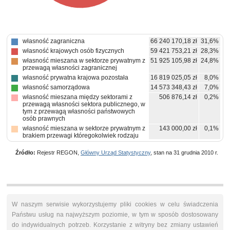
własność zagraniczna
66 240 170,18 zł
31,6%
własność krajowych osób fizycznych
59 421 753,21 zł
28,3%
własność mieszana w sektorze prywatnym z
51 925 105,98 zł
24,8%
przewagą własności zagranicznej
własność prywatna krajowa pozostała
16 819 025,05 zł
8,0%
własność samorządowa
14 573 348,43 zł
7,0%
własność mieszana między sektorami z
506 876,14 zł
0,2%
przewagą własności sektora publicznego, w
tym z przewagą własności państwowych
osób prawnych
własność mieszana w sektorze prywatnym z
143 000,00 zł
0,1%
brakiem przewagi któregokolwiek rodzaju
własności prywatnej
Źródło:
Rejestr REGON,
Główny Urząd Statystyczny
, stan na 31 grudnia 2010 r.
W naszym serwisie wykorzystujemy pliki cookies w celu świadczenia
Państwu usług na najwyższym poziomie, w tym w sposób dostosowany
do indywidualnych potrzeb. Korzystanie z witryny bez zmiany ustawień