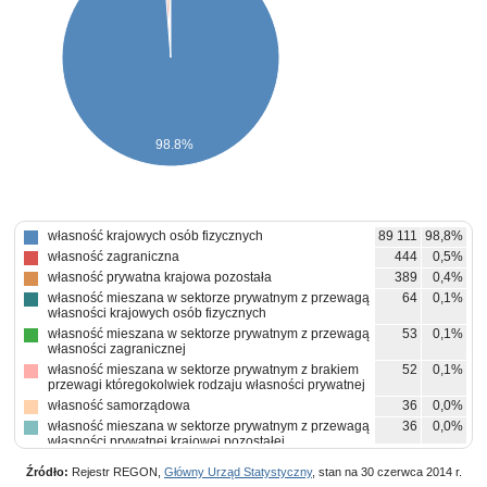
98.8%
własność krajowych osób fizycznych
89 111
98,8%
własność zagraniczna
444
0,5%
własność prywatna krajowa pozostała
389
0,4%
własność mieszana w sektorze prywatnym z przewagą
64
0,1%
własności krajowych osób fizycznych
własność mieszana w sektorze prywatnym z przewagą
53
0,1%
własności zagranicznej
własność mieszana w sektorze prywatnym z brakiem
52
0,1%
przewagi któregokolwiek rodzaju własności prywatnej
własność samorządowa
36
0,0%
własność mieszana w sektorze prywatnym z przewagą
36
0,0%
własności prywatnej krajowej pozostałej
własność mieszana między sektorami z przewagą
3
0,0%
Źródło:
Rejestr REGON,
Główny Urząd Statystyczny
, stan na 30 czerwca 2014 r.
własności sektora prywatnego, w tym z przewagą