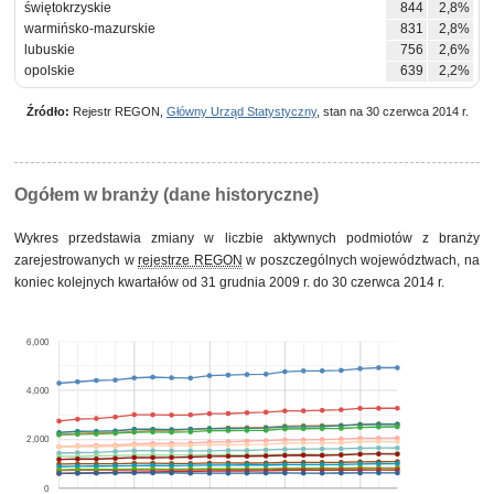
świętokrzyskie
844
2,8%
warmińsko-mazurskie
831
2,8%
lubuskie
756
2,6%
opolskie
639
2,2%
Źródło:
Rejestr REGON,
Główny Urząd Statystyczny
, stan na 30 czerwca 2014 r.
Ogółem w branży (dane historyczne)
Wykres przedstawia zmiany w liczbie aktywnych podmiotów z branży
zarejestrowanych w
rejestrze REGON
w poszczególnych województwach, na
koniec kolejnych kwartałów od 31 grudnia 2009 r. do 30 czerwca 2014 r.
6,000
4,000
2,000
0