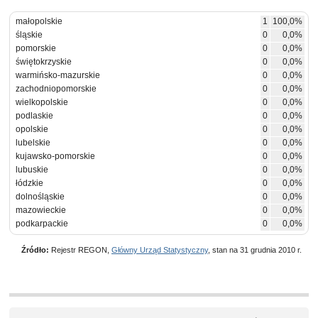
małopolskie
1
100,0%
śląskie
0
0,0%
pomorskie
0
0,0%
świętokrzyskie
0
0,0%
warmińsko-mazurskie
0
0,0%
zachodniopomorskie
0
0,0%
wielkopolskie
0
0,0%
podlaskie
0
0,0%
opolskie
0
0,0%
lubelskie
0
0,0%
kujawsko-pomorskie
0
0,0%
lubuskie
0
0,0%
łódzkie
0
0,0%
dolnośląskie
0
0,0%
mazowieckie
0
0,0%
podkarpackie
0
0,0%
Źródło:
Rejestr REGON,
Główny Urząd Statystyczny
, stan na 31 grudnia 2010 r.