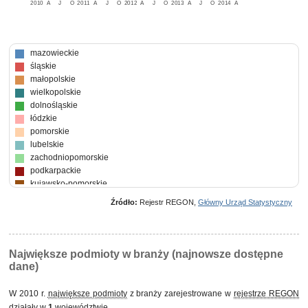
2010
A
J
O
2011
A
J
O
2012
A
J
O
2013
A
J
O
2014
A
mazowieckie
śląskie
małopolskie
wielkopolskie
dolnośląskie
łódzkie
pomorskie
lubelskie
zachodniopomorskie
podkarpackie
kujawsko-pomorskie
podlaskie
Źródło:
Rejestr REGON,
Główny Urząd Statystyczny
świętokrzyskie
warmińsko-mazurskie
lubuskie
opolskie
Największe podmioty w branży (najnowsze dostępne
dane)
W 2010 r.
największe podmioty
z branży zarejestrowane w
rejestrze REGON
działały w
1
województwie.