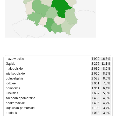
mazowieckie
4 929
16,6%
śląskie
3 276
11,1%
małopolskie
2 630
8,9%
wielkopolskie
2 625
8,9%
dolnośląskie
2 523
8,5%
łódzkie
2 061
7,0%
pomorskie
1 911
6,4%
lubelskie
1 657
5,6%
zachodniopomorskie
1 435
4,8%
podkarpackie
1 406
4,7%
kujawsko-pomorskie
1 100
3,7%
podlaskie
1 013
3,4%