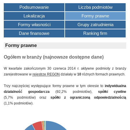
Podsumowanie
Liczba podmiotów
Lokalizacja
Formy prawne
Formy własności
Grupy zatrudnienia
Dane finansowe
Ranking firm
Formy prawne
Ogółem w branży (najnowsze dostępne dane)
W kwartale zakończonym 30 czerwca 2014 r. aktywne podmioty z branży
zarejestrowane w
rejestrze REGON
działały w
10
różnych formach prawnych.
Trzy najczęściej występujące formy prawne w tym okresie to
indywidualna
działalność gospodarcza
(92,2% podmiotów),
spółki cywilne
(5,7% podmiotów) oraz
spółki z ograniczoną odpowiedzialnością
(1,1% podmiotów).