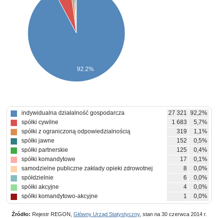
92.2%
indywidualna działalność gospodarcza
27 321
92,2%
spółki cywilne
1 683
5,7%
spółki z ograniczoną odpowiedzialnością
319
1,1%
spółki jawne
152
0,5%
spółki partnerskie
125
0,4%
spółki komandytowe
17
0,1%
samodzielne publiczne zakłady opieki zdrowotnej
8
0,0%
spółdzielnie
6
0,0%
spółki akcyjne
4
0,0%
spółki komandytowo-akcyjne
1
0,0%
Źródło:
Rejestr REGON,
Główny Urząd Statystyczny
, stan na 30 czerwca 2014 r.