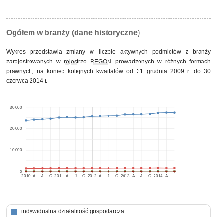
Ogółem w branży (dane historyczne)
Wykres przedstawia zmiany w liczbie aktywnych podmiotów z branży
zarejestrowanych w
rejestrze REGON
prowadzonych w różnych formach
prawnych, na koniec kolejnych kwartałów od 31 grudnia 2009 r. do 30
czerwca 2014 r.
30,000
20,000
10,000
0
2010
A
J
O
2011
A
J
O
2012
A
J
O
2013
A
J
O
2014
A
indywidualna działalność gospodarcza