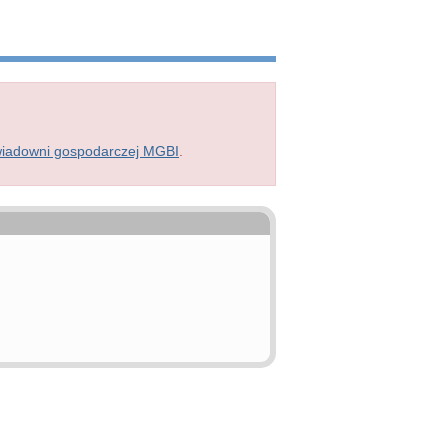
wiadowni gospodarczej MGBI
.