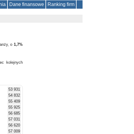
nia
Dane finansowe
Ranking firm
ranży, o
1,7%
ec kolejnych
53 931
54 832
55 409
55 925
56 685
57 031
56 620
57 009