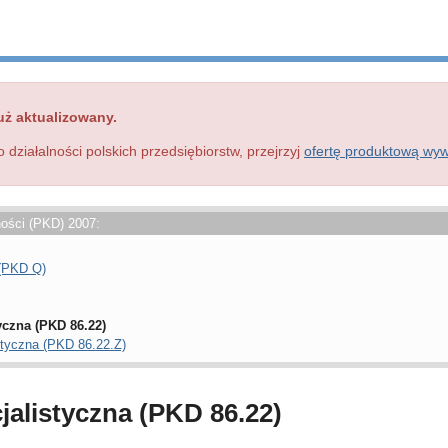
uż aktualizowany.
o działalności polskich przedsiębiorstw, przejrzyj
ofertę produktową wy
ności (PKD) 2007:
 (PKD Q)
yczna (PKD 86.22)
styczna (PKD 86.22.Z)
jalistyczna (PKD 86.22)