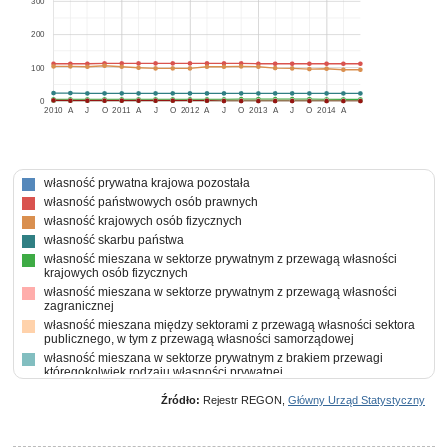
300
200
100
0
2010
A
J
O
2011
A
J
O
2012
A
J
O
2013
A
J
O
2014
A
własność prywatna krajowa pozostała
własność państwowych osób prawnych
własność krajowych osób fizycznych
własność skarbu państwa
własność mieszana w sektorze prywatnym z przewagą własności
krajowych osób fizycznych
własność mieszana w sektorze prywatnym z przewagą własności
zagranicznej
własność mieszana między sektorami z przewagą własności sektora
publicznego, w tym z przewagą własności samorządowej
własność mieszana w sektorze prywatnym z brakiem przewagi
któregokolwiek rodzaju własności prywatnej
własność mieszana między sektorami z takim samym udziałem
Źródło:
Rejestr REGON,
Główny Urząd Statystyczny
własności sektora publicznego i prywatnego z brakiem przewagi
któregokolwiek rodzaju własności w kapitale ogółem
własność mieszana w sektorze prywatnym z przewagą własności