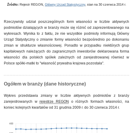
własność mieszana między sektorami z przewagą
1
0,2%
własności sektora publicznego, w tym z przewagą
Źródło:
Rejestr REGON,
Główny Urząd Statystyczny
, stan na 30 czerwca 2014 r.
własności samorządowej
własność mieszana w sektorze prywatnym z przewagą
1
0,2%
własności zagranicznej
Rzeczywisty udział poszczególnych form własności w liczbie aktywnych
podmiotów działających w branży może się różnić od zaprezentowanego na
wykresach. Wynika to z faktu, że nie wszystkie podmioty informują Główny
Urząd Statystyczny o zmianie formy własności bezpośrednio po dokonaniu
zmian w strukturze własnościowej. Ponadto w przypadku niektórych grup
kapitałowych należących do zagranicznych inwestorów deklarowana forma
własności dla polskich spółek zależnych od zarejestrowanej również w
Polsce spółki-matki to "własność prywatna krajowa pozostała".
Ogółem w branży (dane historyczne)
Wykres przedstawia zmiany w liczbie aktywnych podmiotów z branży
zarejestrowanych w
rejestrze REGON
o różnych formach własności, na
koniec kolejnych kwartałów od 31 grudnia 2009 r. do 30 czerwca 2014 r.
400