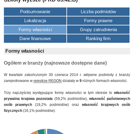
Podsumowanie
Liczba podmiotów
Lokalizacja
Formy prawne
Formy własności
Grupy zatrudnienia
Dane finansowe
Ranking firm
Formy własności
Ogółem w branży (najnowsze dostępne dane)
W kwartale zakończonym 30 czerwca 2014 r. aktywne podmioty z branży
zarejestrowane w
rejestrze REGON
działały w
9
różnych formach własności.
Trzy najczęściej występujące formy własności w tym okresie to
własność
prywatna krajowa pozostała
(59,2% podmiotów),
własność państwowych
osób prawnych
(19,2% podmiotów) oraz
własność krajowych osób
fizycznych
(16,1% podmiotów).