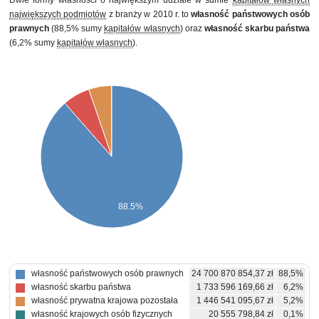
Dwie formy własności o największym udziale w sumie
kapitałów własnych
największych podmiotów
z branży w 2010 r. to
własność państwowych osób
prawnych
(88,5% sumy
kapitałów własnych
) oraz
własność skarbu państwa
(6,2% sumy
kapitałów własnych
).
88.5%
własność państwowych osób prawnych
24 700 870 854,37 zł
88,5%
własność skarbu państwa
1 733 596 169,66 zł
6,2%
własność prywatna krajowa pozostała
1 446 541 095,67 zł
5,2%
własność krajowych osób fizycznych
20 555 798,84 zł
0,1%