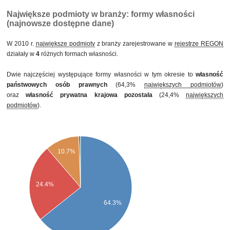
prywatnej krajowej pozostałej
Największe podmioty w branży: formy własności
(najnowsze dostępne dane)
W 2010 r.
największe podmioty
z branży zarejestrowane w
rejestrze REGON
działały w
4
różnych formach własności.
Dwie najczęściej występujące formy własności w tym okresie to
własność
państwowych osób prawnych
(64,3%
największych podmiotów
)
oraz
własność prywatna krajowa pozostała
(24,4%
największych
podmiotów
).
10.7%
24.4%
64.3%