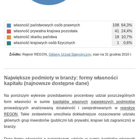
własność państwowych osób prawnych
108
64,3%
własność prywatna krajowa pozostała
41
24,4%
własność skarbu państwa
18
10,7%
własność krajowych osób fizycznych
1
0,6%
Źródło:
Rejestr REGON,
Główny Urząd Statystyczny
, stan na 31 grudnia 2010 r.
Największe podmioty w branży: formy własności
kapitału (najnowsze dostępne dane)
Na poniższym wykresie przedstawiono procentowy udział poszczególnych
form własności w sumie
kapitałów własnych
największych podmiotów
prowadzących analizowaną działalność i zarejestrowanych w
rejestrze
REGON
. Takie zestawienie umożliwia dokładniejsze oszacowanie udziału
głównych grup inwestorów (publiczni lub prywatni, krajowi lub zagraniczni) w
branży.