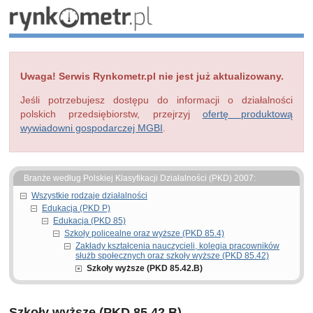
Uwaga! Serwis Rynkometr.pl nie jest już aktualizowany.
Jeśli potrzebujesz dostępu do informacji o działalności
polskich przedsiębiorstw, przejrzyj
ofertę produktową
wywiadowni gospodarczej MGBI
.
Branże według Polskiej Klasyfikacji Działalności (PKD) 2007:
Wszystkie rodzaje działalności
Edukacja (PKD P)
Edukacja (PKD 85)
Szkoły policealne oraz wyższe (PKD 85.4)
Zakłady kształcenia nauczycieli, kolegia pracowników
służb społecznych oraz szkoły wyższe (PKD 85.42)
Szkoły wyższe (PKD 85.42.B)
Szkoły wyższe (PKD 85.42.B)