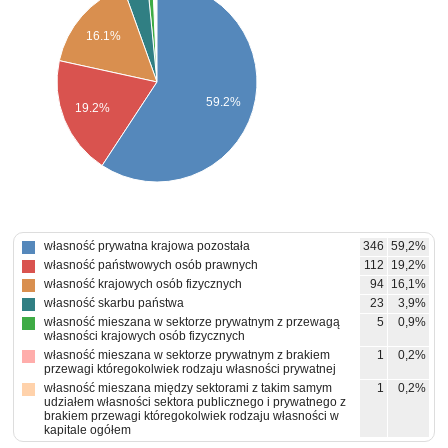
16.1%
59.2%
19.2%
własność prywatna krajowa pozostała
346
59,2%
własność państwowych osób prawnych
112
19,2%
własność krajowych osób fizycznych
94
16,1%
własność skarbu państwa
23
3,9%
własność mieszana w sektorze prywatnym z przewagą
5
0,9%
własności krajowych osób fizycznych
własność mieszana w sektorze prywatnym z brakiem
1
0,2%
przewagi któregokolwiek rodzaju własności prywatnej
własność mieszana między sektorami z takim samym
1
0,2%
udziałem własności sektora publicznego i prywatnego z
brakiem przewagi któregokolwiek rodzaju własności w
kapitale ogółem