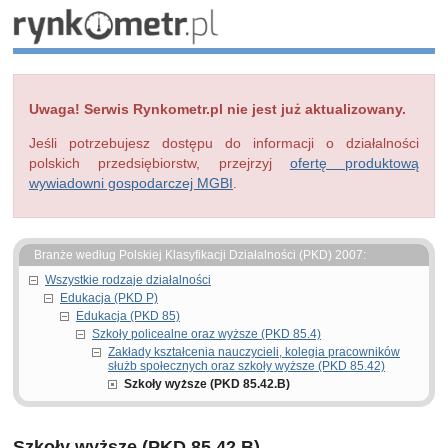
Uwaga! Serwis Rynkometr.pl nie jest już aktualizowany.
Jeśli potrzebujesz dostępu do informacji o działalności
polskich przedsiębiorstw, przejrzyj
ofertę produktową
wywiadowni gospodarczej MGBI
.
Branże według Polskiej Klasyfikacji Działalności (PKD) 2007:
Wszystkie rodzaje działalności
Edukacja (PKD P)
Edukacja (PKD 85)
Szkoły policealne oraz wyższe (PKD 85.4)
Zakłady kształcenia nauczycieli, kolegia pracowników
służb społecznych oraz szkoły wyższe (PKD 85.42)
Szkoły wyższe (PKD 85.42.B)
Szkoły wyższe (PKD 85.42.B)