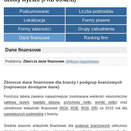
Podsumowanie
Liczba podmiotów
Lokalizacja
Formy prawne
Formy własności
Grupy zatrudnienia
Dane finansowe
Ranking firm
Dane finansowe
Podstrony:
Zbiorcze dane finansowe
,
Wykresy kwantylowe
Zbiorcze dane finansowe dla branży i podgrup branżowych
(najnowsze dostępne dane)
Poniższa tabela zawiera najważniejsze zsumowane wielkości ekonomiczne
(
aktywa razem
,
kapitały własne
,
przychody netto
,
wyniki netto
) oraz
uśrednione wskaźniki finansowe (
ROA
,
ROE
,
ROS
,
DR
) za 2010 rok dla
największych podmiotów
z branży.
Średnie ważone wskaźniki finansowe dla
podgrup branżowych
obliczono