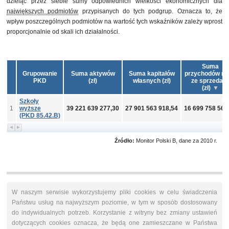
dzieląc przez siebie sumy odpowiednich wielkości ekonomicznych dla
największych podmiotów
przypisanych do tych podgrup. Oznacza to, że
wpływ poszczególnych podmiotów na wartość tych wskaźników zależy wprost
proporcjonalnie od skali ich działalności.
Suma
Grupowanie
Suma aktywów
Suma kapitałów
przychodów ne
PKD
(zł)
własnych (zł)
ze sprzedaż
(zł)
Szkoły
1
wyższe
39 221 639 277,30
27 901 563 918,54
16 699 758 564
(PKD 85.42.B)
Źródło:
Monitor Polski B, dane za 2010 r.
W naszym serwisie wykorzystujemy pliki cookies w celu świadczenia
Państwu usług na najwyższym poziomie, w tym w sposób dostosowany
do indywidualnych potrzeb. Korzystanie z witryny bez zmiany ustawień
dotyczących cookies oznacza, że będą one zamieszczane w Państwa