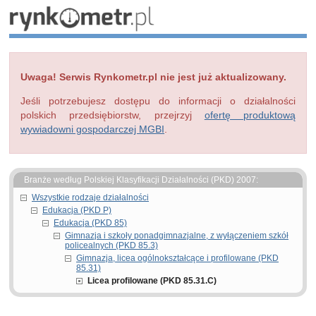
Uwaga! Serwis Rynkometr.pl nie jest już aktualizowany.
Jeśli potrzebujesz dostępu do informacji o działalności
polskich przedsiębiorstw, przejrzyj
ofertę produktową
wywiadowni gospodarczej MGBI
.
Branże według Polskiej Klasyfikacji Działalności (PKD) 2007:
Wszystkie rodzaje działalności
Edukacja (PKD P)
Edukacja (PKD 85)
Gimnazja i szkoły ponadgimnazjalne, z wyłączeniem szkół
policealnych (PKD 85.3)
Gimnazja, licea ogólnokształcące i profilowane (PKD
85.31)
Licea profilowane (PKD 85.31.C)