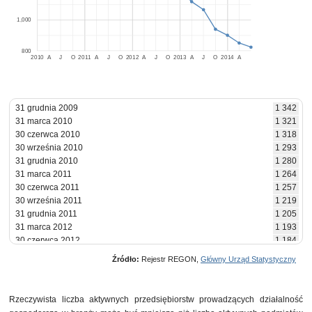
1,000
800
2010
A
J
O
2011
A
J
O
2012
A
J
O
2013
A
J
O
2014
A
31 grudnia 2009
1 342
31 marca 2010
1 321
30 czerwca 2010
1 318
30 września 2010
1 293
31 grudnia 2010
1 280
31 marca 2011
1 264
30 czerwca 2011
1 257
30 września 2011
1 219
31 grudnia 2011
1 205
31 marca 2012
1 193
30 czerwca 2012
1 184
30 września 2012
1 193
Źródło:
Rejestr REGON,
Główny Urząd Statystyczny
31 grudnia 2012
1 196
31 marca 2013
1 118
30 czerwca 2013
1 066
Rzeczywista liczba aktywnych przedsiębiorstw prowadzących działalność
30 września 2013
940