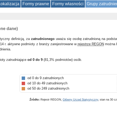
Lokalizacja
Formy prawne
Formy własności
Grupy zatrudnie
pne dane)
tyczny definicją, za
zatrudnionego
uważa się osobę zatrudnioną na podsta
14 r. aktywne podmioty z branży zarejestrowane w
rejestrze REGON
można b
dnienia.
ioty zatrudniające
od 0 do 9
(81,3% podmiotów) osób.
od 0 do 9 zatrudnionych
od 10 do 49 zatrudnionych
od 50 do 249 zatrudnionych
Źródło:
Rejestr REGON,
Główny Urząd Statystyczny
, stan na 30 c