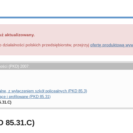
uż aktualizowany.
o działalności polskich przedsiębiorstw, przejrzyj
ofertę produktową wy
ności (PKD) 2007:
lne, z wyłączeniem szkół policealnych (PKD 85.3)
ące i profilowane (PKD 85.31)
.31.C)
D 85.31.C)