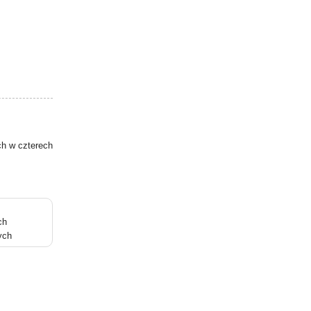
ch w czterech
ch
ych