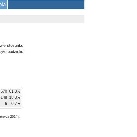
nia
wie stosunku
yło podzielić
670
81,3%
148
18,0%
6
0,7%
zerwca 2014 r.