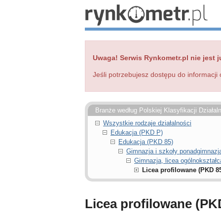
Uwaga! Serwis Rynkometr.pl nie jest j
Jeśli potrzebujesz dostępu do informacji 
Branże według Polskiej Klasyfikacji Działal
Wszystkie rodzaje działalności
Edukacja (PKD P)
Edukacja (PKD 85)
Gimnazja i szkoły ponadgimnazja
Gimnazja, licea ogólnokształc
Licea profilowane (PKD 85
Licea profilowane (PK