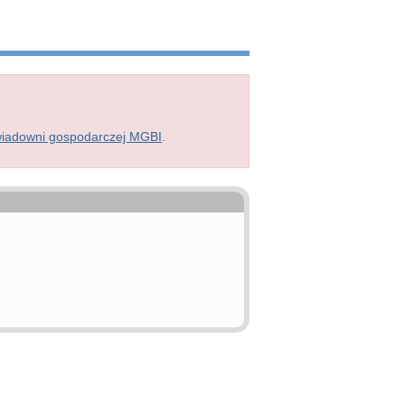
wiadowni gospodarczej MGBI
.