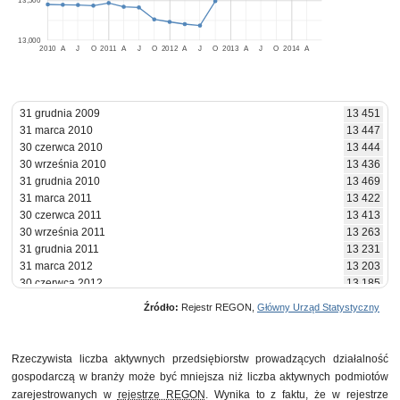
13,500
13,000
2010
A
J
O
2011
A
J
O
2012
A
J
O
2013
A
J
O
2014
A
31 grudnia 2009
13 451
31 marca 2010
13 447
30 czerwca 2010
13 444
30 września 2010
13 436
31 grudnia 2010
13 469
31 marca 2011
13 422
30 czerwca 2011
13 413
30 września 2011
13 263
31 grudnia 2011
13 231
31 marca 2012
13 203
30 czerwca 2012
13 185
30 września 2012
13 493
Źródło:
Rejestr REGON,
Główny Urząd Statystyczny
31 grudnia 2012
14 376
31 marca 2013
14 453
30 czerwca 2013
14 452
Rzeczywista liczba aktywnych przedsiębiorstw prowadzących działalność
30 września 2013
14 488
gospodarczą w branży może być mniejsza niż liczba aktywnych podmiotów
31 grudnia 2013
14 478
zarejestrowanych w
rejestrze REGON
. Wynika to z faktu, że w rejestrze