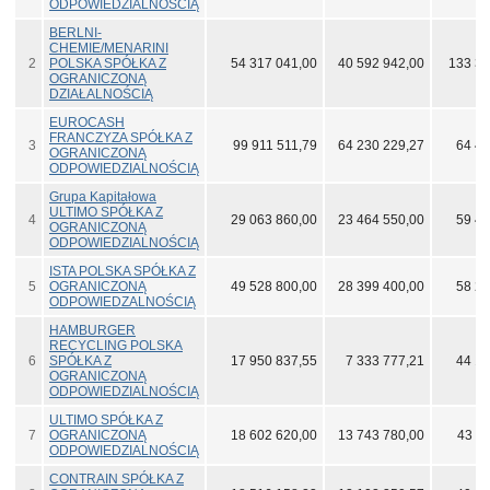
ODPOWIEDZIALNOŚCIĄ
BERLNI-
CHEMIE/MENARINI
2
POLSKA SPÓŁKA Z
54 317 041,00
40 592 942,00
133 36
OGRANICZONĄ
DZIAŁALNOŚCIĄ
EUROCASH
FRANCZYZA SPÓŁKA Z
3
99 911 511,79
64 230 229,27
64 43
OGRANICZONĄ
ODPOWIEDZIALNOŚCIĄ
Grupa Kapitałowa
ULTIMO SPÓŁKA Z
4
29 063 860,00
23 464 550,00
59 42
OGRANICZONĄ
ODPOWIEDZIALNOŚCIĄ
ISTA POLSKA SPÓŁKA Z
5
OGRANICZONĄ
49 528 800,00
28 399 400,00
58 24
ODPOWIEDZALNOŚCIĄ
HAMBURGER
RECYCLING POLSKA
6
SPÓŁKA Z
17 950 837,55
7 333 777,21
44 19
OGRANICZONĄ
ODPOWIEDZIALNOŚCIĄ
ULTIMO SPÓŁKA Z
7
OGRANICZONĄ
18 602 620,00
13 743 780,00
43 11
ODPOWIEDZIALNOŚCIĄ
CONTRAIN SPÓŁKA Z