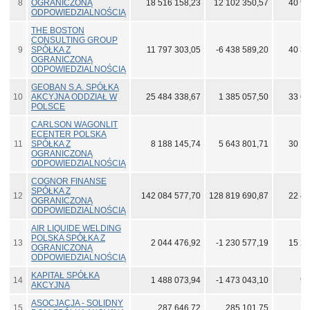
8
OGRANICZONĄ
18 516 158,23
12 102 350,57
40 97
ODPOWIEDZIALNOŚCIĄ
THE BOSTON
CONSULTING GROUP
9
SPÓŁKA Z
11 797 303,05
-6 438 589,20
40 38
OGRANICZONĄ
ODPOWIEDZIALNOŚCIĄ
GEOBAN S.A. SPÓŁKA
10
AKCYJNA ODDZIAŁ W
25 484 338,67
1 385 057,50
33 67
POLSCE
CARLSON WAGONLIT
ECENTER POLSKA
11
SPÓŁKA Z
8 188 145,74
5 643 801,71
30 14
OGRANICZONĄ
ODPOWIEDZIALNOŚCIĄ
COGNOR FINANSE
SPÓŁKA Z
12
142 084 577,70
128 819 690,87
22 44
OGRANICZONĄ
ODPOWIEDZIALNOŚCIĄ
AIR LIQUIDE WELDING
POLSKA SPÓŁKA Z
13
2 044 476,92
-1 230 577,19
15 29
OGRANICZONĄ
ODPOWIEDZIALNOŚCIĄ
KAPITAŁ SPÓŁKA
14
1 488 073,94
-1 473 043,10
96
AKCYJNA
ASOCJACJA - SOLIDNY
15
287 646,72
285 101,75
2