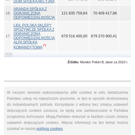
DOM SPÓŁKA AKCYJNA
ARANDA SPÓŁKA Z
16
OGRANICZONĄ
121 835 759,64
70 409 417,96
2
ODPOWIEDZIALNOŚCIĄ
LIDL POLSKA SKLEPY
SPOŻYWCZE SPÓŁKA Z
OGRANICZONĄ
17
679 516 400,00
679 370 900,41
ODPOWIEDZIALNOŚCIĄ
ALFA SPÓŁKA
(*)
KOMANDYTOWA
Źródło:
Monitor Polski B, dane za 2010 r.
W naszym serwisie wykorzystujemy pliki cookies w celu świadczenia
Państwu usług na najwyższym poziomie, w tym w sposób dostosowany
do indywidualnych potrzeb. Korzystanie z witryny bez zmiany ustawień
dotyczących cookies oznacza, że będą one zamieszczane w Państwa
urządzeniu końcowym. Mogą Państwo dokonać w każdym czasie zmiany
ustawień dotyczących cookies. Więcej informacji na ten temat można
uzyskać w naszej
polityce cookies
.