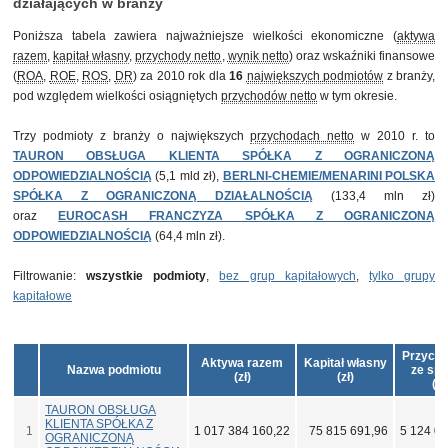
działających w branży
Poniższa tabela zawiera najważniejsze wielkości ekonomiczne (
aktywa
razem
,
kapitał własny
,
przychody netto
,
wynik netto
) oraz wskaźniki finansowe
(
ROA
,
ROE
,
ROS
,
DR
) za 2010 rok dla
16
największych podmiotów
z branży,
pod względem wielkości osiągniętych
przychodów netto
w tym okresie.
Trzy podmioty z branży o największych
przychodach netto
w 2010 r. to
TAURON OBSŁUGA KLIENTA SPÓŁKA Z OGRANICZONĄ
ODPOWIEDZIALNOŚCIĄ
(5,1 mld zł),
BERLNI-CHEMIE/MENARINI POLSKA
SPÓŁKA Z OGRANICZONĄ DZIAŁALNOŚCIĄ
(133,4 mln zł)
oraz
EUROCASH FRANCZYZA SPÓŁKA Z OGRANICZONĄ
ODPOWIEDZIALNOŚCIĄ
(64,4 mln zł).
Filtrowanie:
wszystkie podmioty
,
bez grup kapitałowych
,
tylko grupy
kapitałowe
Przycho
Aktywa razem
Kapitał własny
Nazwa podmiotu
ze spr
(zł)
(zł)
(zł
TAURON OBSŁUGA
KLIENTA SPÓŁKA Z
1
1 017 384 160,22
75 815 691,96
5 124 03
OGRANICZONĄ