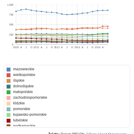
1,000
750
500
250
0
2010
A
J
O
2011
A
J
O
2012
A
J
O
2013
A
J
O
2014
A
mazowieckie
wielkopolskie
śląskie
dolnośląskie
małopolskie
zachodniopomorskie
łódzkie
pomorskie
kujawsko-pomorskie
lubelskie
podkarpackie
warmińsko-mazurskie