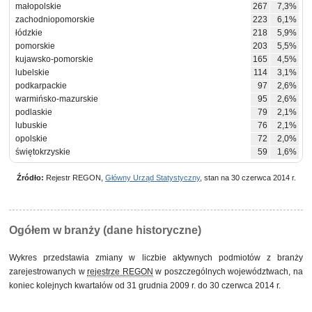
małopolskie
267
7,3%
zachodniopomorskie
223
6,1%
łódzkie
218
5,9%
pomorskie
203
5,5%
kujawsko-pomorskie
165
4,5%
lubelskie
114
3,1%
podkarpackie
97
2,6%
warmińsko-mazurskie
95
2,6%
podlaskie
79
2,1%
lubuskie
76
2,1%
opolskie
72
2,0%
świętokrzyskie
59
1,6%
Źródło:
Rejestr REGON,
Główny Urząd Statystyczny
, stan na 30 czerwca 2014 r.
Ogółem w branży (dane historyczne)
Wykres przedstawia zmiany w liczbie aktywnych podmiotów z branży
zarejestrowanych w
rejestrze REGON
w poszczególnych województwach, na
koniec kolejnych kwartałów od 31 grudnia 2009 r. do 30 czerwca 2014 r.