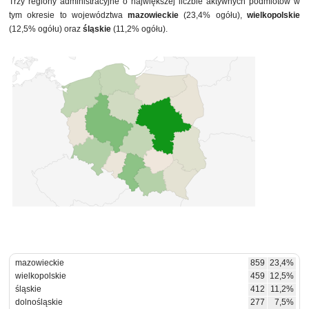
Trzy regiony administracyjne o największej liczbie aktywnych podmiotów w
tym okresie to województwa
mazowieckie
(23,4% ogółu),
wielkopolskie
(12,5% ogółu) oraz
śląskie
(11,2% ogółu).
mazowieckie
859
23,4%
wielkopolskie
459
12,5%
śląskie
412
11,2%
dolnośląskie
277
7,5%