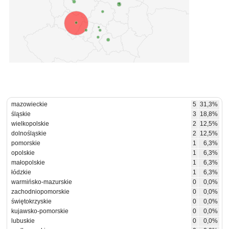
mazowieckie
5
31,3%
śląskie
3
18,8%
wielkopolskie
2
12,5%
dolnośląskie
2
12,5%
pomorskie
1
6,3%
opolskie
1
6,3%
małopolskie
1
6,3%
łódzkie
1
6,3%
warmińsko-mazurskie
0
0,0%
zachodniopomorskie
0
0,0%
świętokrzyskie
0
0,0%
kujawsko-pomorskie
0
0,0%
lubuskie
0
0,0%