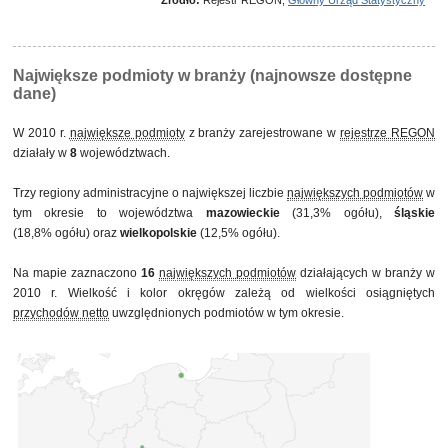
Źródło:
Rejestr REGON,
Główny Urząd Statystyczny
podlaskie
lubuskie
opolskie
świętokrzyskie
Największe podmioty w branży (najnowsze dostępne
dane)
W 2010 r.
największe podmioty
z branży zarejestrowane w
rejestrze REGON
działały w
8
województwach.
Trzy regiony administracyjne o największej liczbie
największych podmiotów
w
tym okresie to województwa
mazowieckie
(31,3% ogółu),
śląskie
(18,8% ogółu) oraz
wielkopolskie
(12,5% ogółu).
Na mapie zaznaczono
16
największych podmiotów
działających w branży w
2010 r. Wielkość i kolor okręgów zależą od wielkości osiągniętych
przychodów netto
uwzględnionych podmiotów w tym okresie.