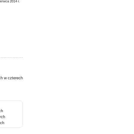
zerwca 2014 r.
ch w czterech
ch
ych
ych