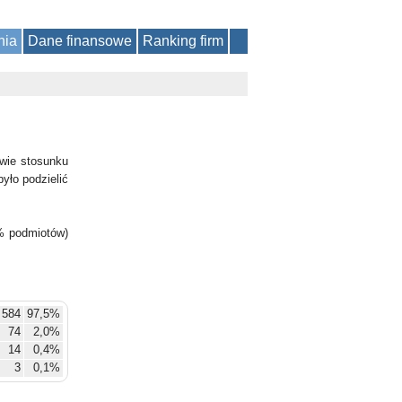
nia
Dane finansowe
Ranking firm
wie stosunku
yło podzielić
% podmiotów)
 584
97,5%
74
2,0%
14
0,4%
3
0,1%