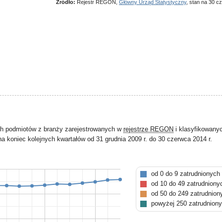
Źródło:
Rejestr REGON,
Główny Urząd Statystyczny
, stan na 30 c
ch podmiotów z branży zarejestrowanych w
rejestrze REGON
i klasyfikowany
a koniec kolejnych kwartałów od 31 grudnia 2009 r. do 30 czerwca 2014 r.
od 0 do 9 zatrudnionych
od 10 do 49 zatrudniony
od 50 do 249 zatrudnion
powyżej 250 zatrudnion