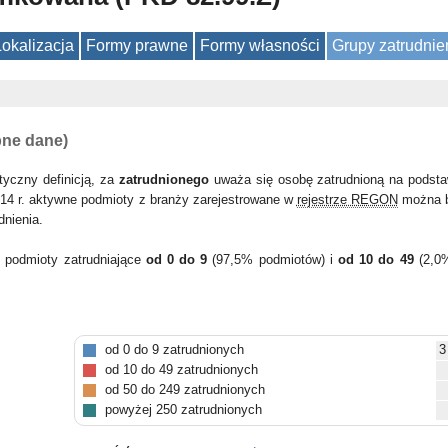
Lokalizacja
Formy prawne
Formy własności
Grupy zatrudnie
pne dane)
tyczny definicją, za
zatrudnionego
uważa się osobę zatrudnioną na podsta
14 r. aktywne podmioty z branży zarejestrowane w
rejestrze REGON
można b
dnienia.
y podmioty zatrudniające
od 0 do 9
(97,5% podmiotów) i
od 10 do 49
(2,0
od 0 do 9 zatrudnionych
3
od 10 do 49 zatrudnionych
od 50 do 249 zatrudnionych
powyżej 250 zatrudnionych