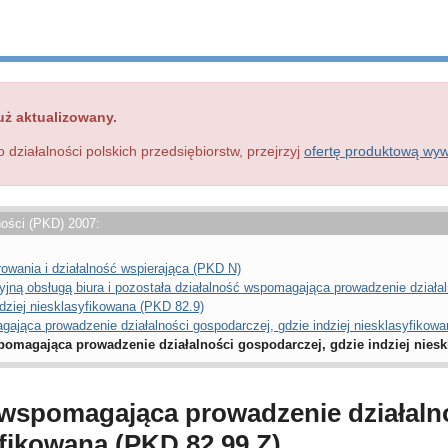
uż aktualizowany.
o działalności polskich przedsiębiorstw, przejrzyj
ofertę produktową wy
ności (PKD) 2007:
rowania i działalność wspierająca (PKD N)
yjną obsługą biura i pozostała działalność wspomagająca prowadzenie działa
dziej niesklasyfikowana (PKD 82.9)
gająca prowadzenie działalności gospodarczej, gdzie indziej niesklasyfikow
pomagająca prowadzenie działalności gospodarczej, gdzie indziej niesk
 wspomagająca prowadzenie działaln
yfikowana (PKD 82.99.Z)