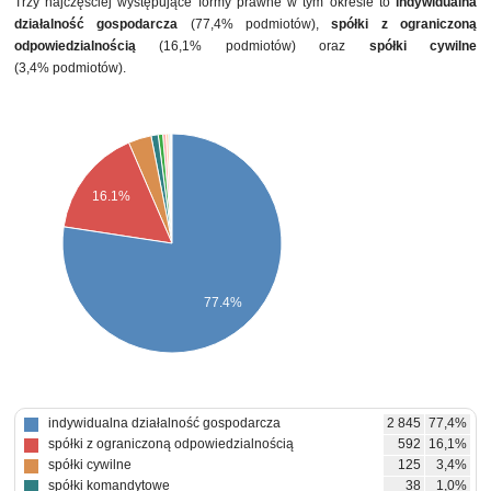
Trzy najczęściej występujące formy prawne w tym okresie to
indywidualna
działalność gospodarcza
(77,4% podmiotów),
spółki z ograniczoną
odpowiedzialnością
(16,1% podmiotów) oraz
spółki cywilne
(3,4% podmiotów).
16.1%
77.4%
indywidualna działalność gospodarcza
2 845
77,4%
spółki z ograniczoną odpowiedzialnością
592
16,1%
spółki cywilne
125
3,4%
spółki komandytowe
38
1,0%