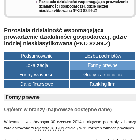
Pozostała działalność wspomagająca prowadzenie
działalności gospodarczej, gdzie indziej
niesklasyfikowana (PKD 82.99.Z)
Pozostała działalność wspomagająca
prowadzenie działalności gospodarczej, gdzie
indziej niesklasyfikowana (PKD 82.99.Z)
Podsumowanie
Liczba podmiotów
Lokalizacja
Formy prawne
Formy własności
Grupy zatrudnienia
Dane finansowe
Ranking firm
Formy prawne
Ogółem w branży (najnowsze dostępne dane)
W kwartale zakończonym 30 czerwca 2014 r. aktywne podmioty z branży
zarejestrowane w
rejestrze REGON
działały w
15
różnych formach prawnych.