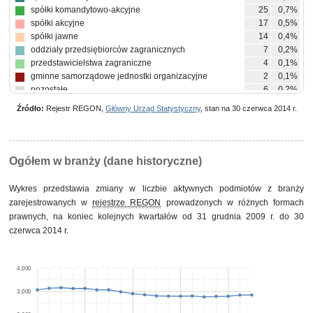
spółki komandytowo-akcyjne
25
0,7%
spółki akcyjne
17
0,5%
spółki jawne
14
0,4%
oddziały przedsiębiorców zagranicznych
7
0,2%
przedstawicielstwa zagraniczne
4
0,1%
gminne samorządowe jednostki organizacyjne
2
0,1%
pozostałe
6
0,2%
Źródło:
Rejestr REGON,
Główny Urząd Statystyczny
, stan na 30 czerwca 2014 r.
Ogółem w branży (dane historyczne)
Wykres przedstawia zmiany w liczbie aktywnych podmiotów z branży
zarejestrowanych w
rejestrze REGON
prowadzonych w różnych formach
prawnych, na koniec kolejnych kwartałów od 31 grudnia 2009 r. do 30
czerwca 2014 r.
4,000
3,000