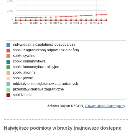
2,000
1,000
0
2010
A
J
O
2011
A
J
O
2012
A
J
O
2013
A
J
O
2014
A
indywidualna działalność gospodarcza
spółki z ograniczoną odpowiedzialnością
spółki cywilne
spółki komandytowe
spółki komandytowo-akcyjne
spółki akcyjne
spółki jawne
oddziały przedsiębiorców zagranicznych
przedstawicielstwa zagraniczne
spółdzielnie
Źródło:
Rejestr REGON,
Główny Urząd Statystyczny
Największe podmioty w branży (najnowsze dostępne