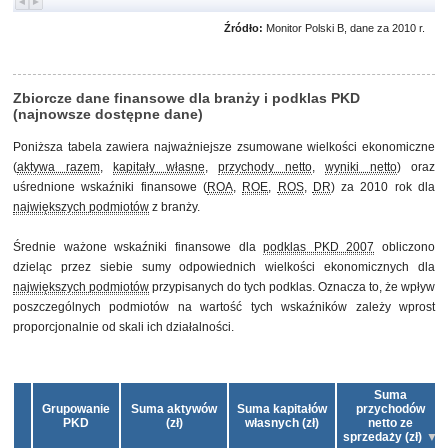
Źródło:
Monitor Polski B, dane za 2010 r.
Zbiorcze dane finansowe dla branży i podklas PKD
(najnowsze dostępne dane)
Poniższa tabela zawiera najważniejsze zsumowane wielkości ekonomiczne
(
aktywa razem
,
kapitały własne
,
przychody netto
,
wyniki netto
) oraz
uśrednione wskaźniki finansowe (
ROA
,
ROE
,
ROS
,
DR
) za 2010 rok dla
największych podmiotów
z branży.
Średnie ważone wskaźniki finansowe dla
podklas PKD 2007
obliczono
dzieląc przez siebie sumy odpowiednich wielkości ekonomicznych dla
największych podmiotów
przypisanych do tych podklas. Oznacza to, że wpływ
poszczególnych podmiotów na wartość tych wskaźników zależy wprost
proporcjonalnie od skali ich działalności.
Suma
Grupowanie
Suma aktywów
Suma kapitałów
przychodów
PKD
(zł)
własnych (zł)
netto ze
sprzedaży (zł)