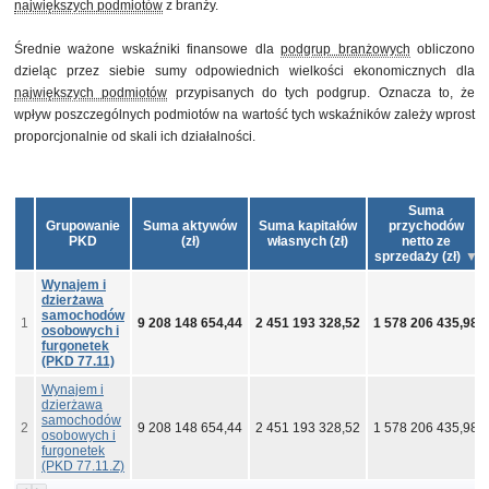
największych podmiotów
z branży.
Średnie ważone wskaźniki finansowe dla
podgrup branżowych
obliczono
dzieląc przez siebie sumy odpowiednich wielkości ekonomicznych dla
największych podmiotów
przypisanych do tych podgrup. Oznacza to, że
wpływ poszczególnych podmiotów na wartość tych wskaźników zależy wprost
proporcjonalnie od skali ich działalności.
Suma
Grupowanie
Suma aktywów
Suma kapitałów
przychodów
PKD
(zł)
własnych (zł)
netto ze
sprzedaży (zł)
Wynajem i
dzierżawa
samochodów
1
9 208 148 654,44
2 451 193 328,52
1 578 206 435,98
osobowych i
furgonetek
(PKD 77.11)
Wynajem i
dzierżawa
samochodów
2
9 208 148 654,44
2 451 193 328,52
1 578 206 435,98
osobowych i
furgonetek
(PKD 77.11.Z)