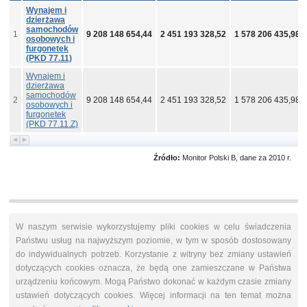
Wynajem i
dzierżawa
samochodów
1
9 208 148 654,44
2 451 193 328,52
1 578 206 435,98
osobowych i
furgonetek
(PKD 77.11)
Wynajem i
dzierżawa
samochodów
2
9 208 148 654,44
2 451 193 328,52
1 578 206 435,98
osobowych i
furgonetek
(PKD 77.11.Z)
Źródło:
Monitor Polski B, dane za 2010 r.
W naszym serwisie wykorzystujemy pliki cookies w celu świadczenia
Państwu usług na najwyższym poziomie, w tym w sposób dostosowany
do indywidualnych potrzeb. Korzystanie z witryny bez zmiany ustawień
dotyczących cookies oznacza, że będą one zamieszczane w Państwa
urządzeniu końcowym. Mogą Państwo dokonać w każdym czasie zmiany
ustawień dotyczących cookies. Więcej informacji na ten temat można