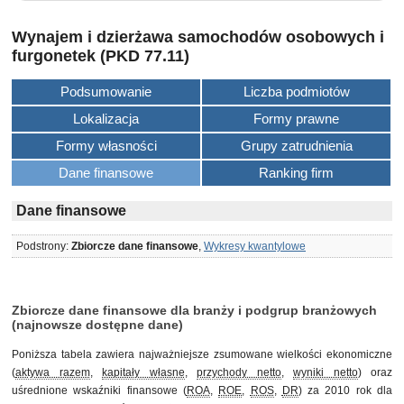
Wynajem i dzierżawa samochodów osobowych i
furgonetek (PKD 77.11)
Podsumowanie
Liczba podmiotów
Lokalizacja
Formy prawne
Formy własności
Grupy zatrudnienia
Dane finansowe
Ranking firm
Dane finansowe
Podstrony:
Zbiorcze dane finansowe
,
Wykresy kwantylowe
Zbiorcze dane finansowe dla branży i podgrup branżowych
(najnowsze dostępne dane)
Poniższa tabela zawiera najważniejsze zsumowane wielkości ekonomiczne
(
aktywa razem
,
kapitały własne
,
przychody netto
,
wyniki netto
) oraz
uśrednione wskaźniki finansowe (
ROA
,
ROE
,
ROS
,
DR
) za 2010 rok dla