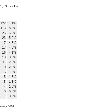
1,1% ogółu),
122
31,1%
113
28,8%
26
6,6%
23
5,9%
17
4,3%
17
4,3%
16
4,1%
13
3,3%
11
2,8%
10
2,6%
6
1,5%
5
1,3%
5
1,3%
4
1,0%
3
0,8%
1
0,3%
zerwca 2014 r.