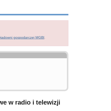
wiadowni gospodarczej MGBI
.
 w radio i telewizji