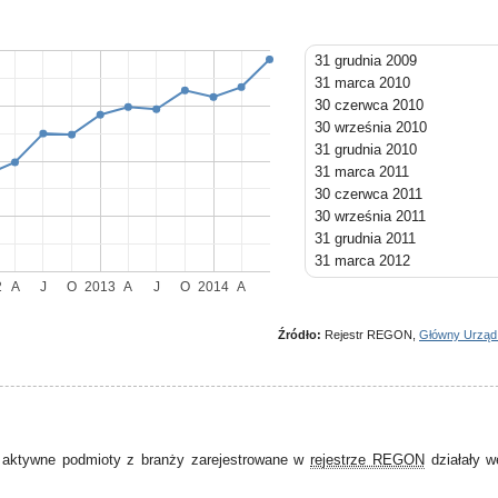
31 grudnia 2009
31 marca 2010
30 czerwca 2010
30 września 2010
31 grudnia 2010
31 marca 2011
30 czerwca 2011
30 września 2011
31 grudnia 2011
31 marca 2012
30 czerwca 2012
2
A
J
O
2013
A
J
O
2014
A
30 września 2012
31 grudnia 2012
Źródło:
Rejestr REGON,
Główny Urząd
31 marca 2013
30 czerwca 2013
30 września 2013
31 grudnia 2013
31 marca 2014
 aktywne podmioty z branży zarejestrowane w
rejestrze REGON
działały w
30 czerwca 2014