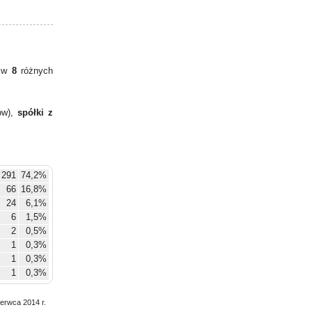
y w
8
różnych
ów),
spółki z
291
74,2%
66
16,8%
24
6,1%
6
1,5%
2
0,5%
1
0,3%
1
0,3%
1
0,3%
zerwca 2014 r.