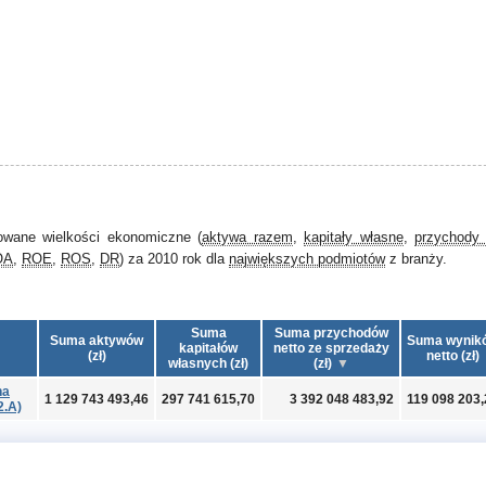
owane wielkości ekonomiczne (
aktywa razem
,
kapitały własne
,
przychody 
OA
,
ROE
,
ROS
,
DR
) za 2010 rok dla
największych podmiotów
z branży.
Suma
Suma przychodów
Suma aktywów
Suma wynik
kapitałów
netto ze sprzedaży
(zł)
netto (zł)
własnych (zł)
(zł)
na
1 129 743 493,46
297 741 615,70
3 392 048 483,92
119 098 203,
2.A)