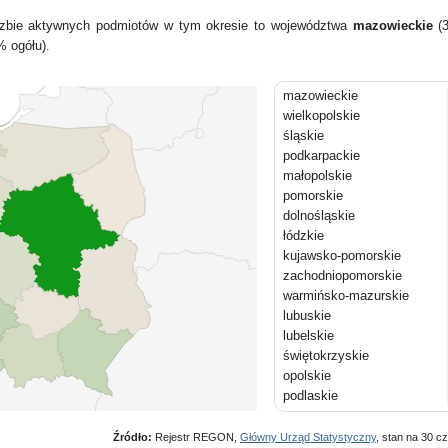
liczbie aktywnych podmiotów w tym okresie to województwa
mazowieckie
(3
% ogółu).
mazowieckie
wielkopolskie
śląskie
podkarpackie
małopolskie
pomorskie
dolnośląskie
łódzkie
kujawsko-pomorskie
zachodniopomorskie
warmińsko-mazurskie
lubuskie
lubelskie
świętokrzyskie
opolskie
podlaskie
Źródło:
Rejestr REGON,
Główny Urząd Statystyczny
, stan na 30 c