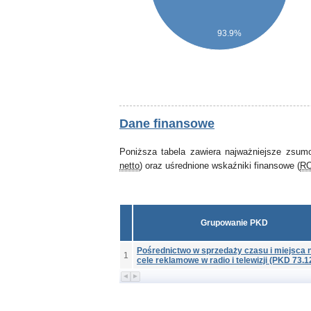
93.9%
Dane finansowe
Poniższa tabela zawiera najważniejsze zsum
netto
) oraz uśrednione wskaźniki finansowe (
R
Grupowanie PKD
Pośrednictwo w sprzedaży czasu i miejsca 
1
cele reklamowe w radio i telewizji (PKD 73.1