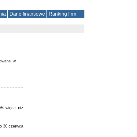
nia
Dane finansowe
Ranking firm
kowanej w
0%
więcej niż
do 30 czerwca