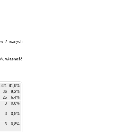
y w
7
różnych
w),
własność
321
81,9%
36
9,2%
25
6,4%
3
0,8%
3
0,8%
3
0,8%