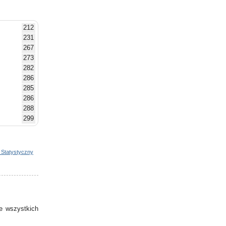
212
231
267
273
282
286
285
286
288
299
325
324
342
 Statystyczny
349
347
364
358
367
e wszystkich
392