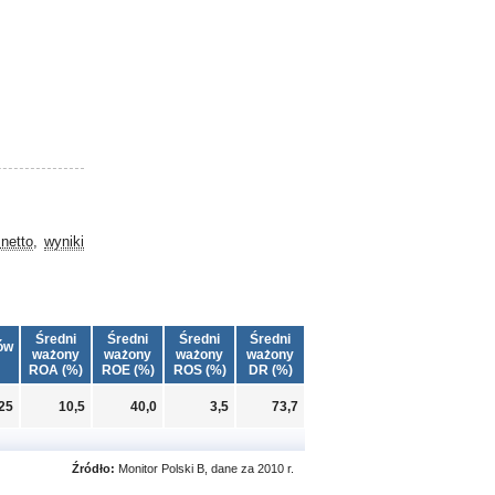
netto
,
wyniki
Średni
Średni
Średni
Średni
ów
ważony
ważony
ważony
ważony
ROA (%)
ROE (%)
ROS (%)
DR (%)
25
10,5
40,0
3,5
73,7
Źródło:
Monitor Polski B, dane za 2010 r.