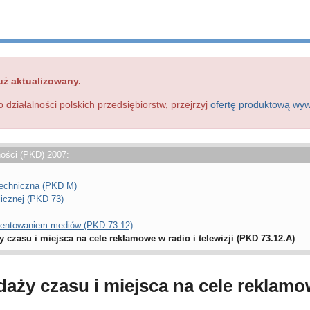
uż aktualizowany.
o działalności polskich przedsiębiorstw, przejrzyj
ofertę produktową wy
ności (PKD) 2007:
 techniczna (PKD M)
licznej (PKD 73)
ezentowaniem mediów (PKD 73.12)
czasu i miejsca na cele reklamowe w radio i telewizji (PKD 73.12.A)
ży czasu i miejsca na cele reklamowe