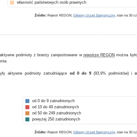
własność państwowych osób prawnych
Źródło:
Rejestr REGON,
Główny Urząd Statystyczny
, stan na 30 c
aktywne podmioty z branży zarejestrowane w
rejestrze REGON
można było 
enia.
yły aktywne podmioty zatrudniające
od 0 do 9
(93,9% podmiotów) i
o
od 0 do 9 zatrudnionych
od 10 do 49 zatrudnionych
od 50 do 249 zatrudnionych
powyżej 250 zatrudnionych
Źródło:
Rejestr REGON,
Główny Urząd Statystyczny
, stan na 30 c