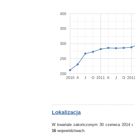
400
350
300
250
200
2010
A
J
O
2011
A
J
O
201
Lokalizacja
W kwartale zakończonym 30 czerwca 2014 r.
16
województwach.