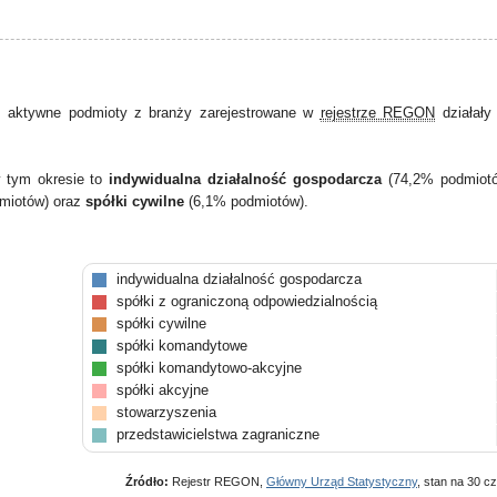
 aktywne podmioty z branży zarejestrowane w
rejestrze REGON
działał
w tym okresie to
indywidualna działalność gospodarcza
(74,2% podmiot
miotów) oraz
spółki cywilne
(6,1% podmiotów).
indywidualna działalność gospodarcza
spółki z ograniczoną odpowiedzialnością
spółki cywilne
spółki komandytowe
spółki komandytowo-akcyjne
spółki akcyjne
stowarzyszenia
przedstawicielstwa zagraniczne
Źródło:
Rejestr REGON,
Główny Urząd Statystyczny
, stan na 30 c