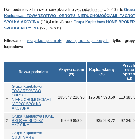
Dwa podmioty z branży o największych
przychodach netto
w 2010 r. to
Grupa
Kapitałowa TOWARZYSTWO OBROTU NIERUCHOMOŚCIAMI "AGRO"
SPÓŁKA AKCYJNA
(110,4 mln zł) oraz
Grupa Kapitałowa HOME BROKER
SPÓŁKA AKCYJNA
(92,3 mln zł).
Filtrowanie:
wszystkie podmioty
,
bez grup kapitałowych
,
tylko grupy
kapitałowe
Przycho
Aktywa razem
Kapitał własny
netto ze
Nazwa podmiotu
(zł)
(zł)
sprzeda
(zł)
Grupa Kapitałowa
TOWARZYSTWO
OBROTU
1
285 347 226,96
196 087 593,59
110 383 36
NIERUCHOMOŚCIAMI
"AGRO" SPÓŁKA
AKCYJNA
Grupa Kapitałowa HOME
2
BROKER SPÓŁKA
49 049 058,25
-935 298,72
92 345 27
AKCYJNA
Grupa Kapitałowa
CUSHMAN &