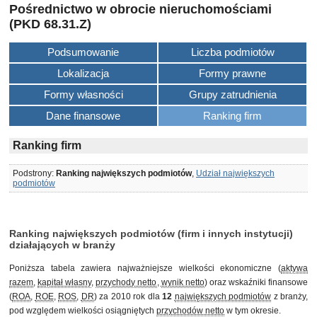
Pośrednictwo w obrocie nieruchomościami
(PKD 68.31.Z)
Podsumowanie
Liczba podmiotów
Lokalizacja
Formy prawne
Formy własności
Grupy zatrudnienia
Dane finansowe
Ranking firm
Ranking firm
Podstrony:
Ranking największych podmiotów
,
Udział największych
podmiotów
Ranking największych podmiotów (firm i innych instytucji)
działających w branży
Poniższa tabela zawiera najważniejsze wielkości ekonomiczne (
aktywa
razem
,
kapitał własny
,
przychody netto
,
wynik netto
) oraz wskaźniki finansowe
(
ROA
,
ROE
,
ROS
,
DR
) za 2010 rok dla
12
największych podmiotów
z branży,
pod względem wielkości osiągniętych
przychodów netto
w tym okresie.