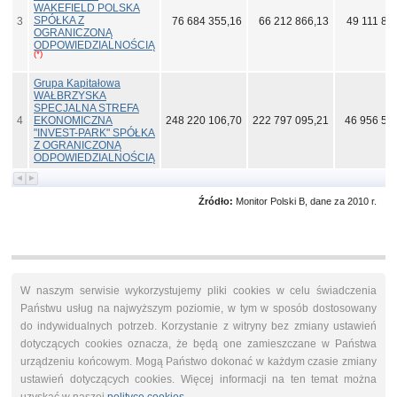
WAKEFIELD POLSKA
SPÓŁKA Z
3
76 684 355,16
66 212 866,13
49 111 84
OGRANICZONĄ
ODPOWIEDZIALNOŚCIĄ
(*)
Grupa Kapitałowa
WAŁBRZYSKA
SPECJALNA STREFA
4
EKONOMICZNA
248 220 106,70
222 797 095,21
46 956 58
"INVEST-PARK" SPÓŁKA
Z OGRANICZONĄ
ODPOWIEDZIALNOŚCIĄ
Źródło:
Monitor Polski B, dane za 2010 r.
W naszym serwisie wykorzystujemy pliki cookies w celu świadczenia
Państwu usług na najwyższym poziomie, w tym w sposób dostosowany
do indywidualnych potrzeb. Korzystanie z witryny bez zmiany ustawień
dotyczących cookies oznacza, że będą one zamieszczane w Państwa
urządzeniu końcowym. Mogą Państwo dokonać w każdym czasie zmiany
ustawień dotyczących cookies. Więcej informacji na ten temat można