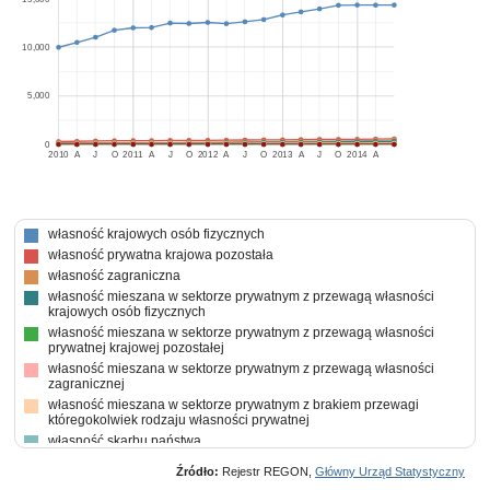
10,000
5,000
0
2010
A
J
O
2011
A
J
O
2012
A
J
O
2013
A
J
O
2014
A
własność krajowych osób fizycznych
własność prywatna krajowa pozostała
własność zagraniczna
własność mieszana w sektorze prywatnym z przewagą własności
krajowych osób fizycznych
własność mieszana w sektorze prywatnym z przewagą własności
prywatnej krajowej pozostałej
własność mieszana w sektorze prywatnym z przewagą własności
zagranicznej
własność mieszana w sektorze prywatnym z brakiem przewagi
któregokolwiek rodzaju własności prywatnej
własność skarbu państwa
własność państwowych osób prawnych
Źródło:
Rejestr REGON,
Główny Urząd Statystyczny
własność mieszana między sektorami z przewagą własności sektora