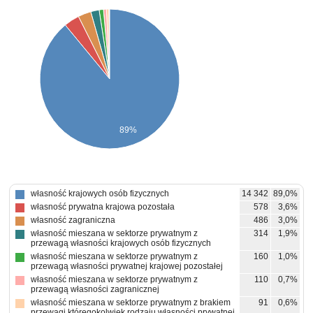
89%
własność krajowych osób fizycznych
14 342
89,0%
własność prywatna krajowa pozostała
578
3,6%
własność zagraniczna
486
3,0%
własność mieszana w sektorze prywatnym z
314
1,9%
przewagą własności krajowych osób fizycznych
własność mieszana w sektorze prywatnym z
160
1,0%
przewagą własności prywatnej krajowej pozostałej
własność mieszana w sektorze prywatnym z
110
0,7%
przewagą własności zagranicznej
własność mieszana w sektorze prywatnym z brakiem
91
0,6%
przewagi któregokolwiek rodzaju własności prywatnej