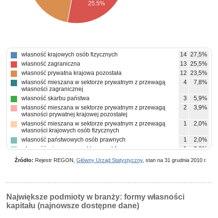
25.5%
własność krajowych osób fizycznych
14
27,5%
własność zagraniczna
13
25,5%
własność prywatna krajowa pozostała
12
23,5%
własność mieszana w sektorze prywatnym z przewagą
4
7,8%
własności zagranicznej
własność skarbu państwa
3
5,9%
własność mieszana w sektorze prywatnym z przewagą
2
3,9%
własności prywatnej krajowej pozostałej
własność mieszana w sektorze prywatnym z przewagą
1
2,0%
własności krajowych osób fizycznych
własność państwowych osób prawnych
1
2,0%
własność mieszana w sektorze publicznym z przewagą
1
2,0%
własności państwowych osób prawnych
Źródło:
Rejestr REGON,
Główny Urząd Statystyczny
, stan na 31 grudnia 2010 r.
Największe podmioty w branży: formy własności
kapitału (najnowsze dostępne dane)