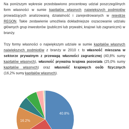
Na poniższym wykresie przedstawiono procentowy udział poszczególnych
form własności w sumie
kapitałów własnych
największych podmiotów
prowadzących analizowaną działalność i zarejestrowanych w
rejestrze
REGON
. Takie zestawienie umożliwia dokładniejsze oszacowanie udziału
głównych grup inwestorów (publiczni lub prywatni, krajowi lub zagraniczni) w
branży.
Trzy formy własności o największym udziale w sumie
kapitałów własnych
największych podmiotów
z branży w 2010 r. to
własność mieszana w
sektorze prywatnym z przewagą własności zagranicznej
(40,8% sumy
kapitałów własnych
),
własność prywatna krajowa pozostała
(25,0% sumy
kapitałów własnych
) oraz
własność krajowych osób fizycznych
(16,2% sumy
kapitałów własnych
).
40.8%
16.2%