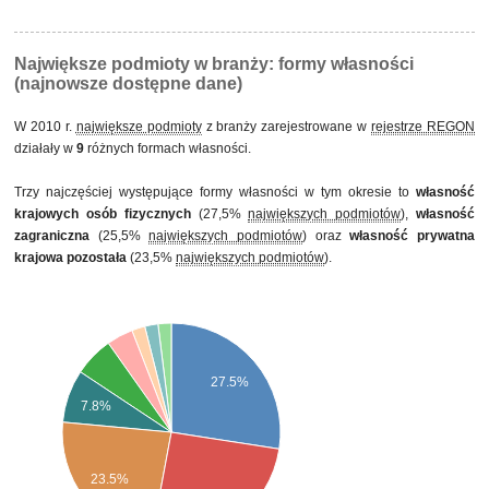
prywatnego, w tym z przewagą własności krajowych osób fizycznych
Największe podmioty w branży: formy własności
(najnowsze dostępne dane)
W 2010 r.
największe podmioty
z branży zarejestrowane w
rejestrze REGON
działały w
9
różnych formach własności.
Trzy najczęściej występujące formy własności w tym okresie to
własność
krajowych osób fizycznych
(27,5%
największych podmiotów
),
własność
zagraniczna
(25,5%
największych podmiotów
) oraz
własność prywatna
krajowa pozostała
(23,5%
największych podmiotów
).
27.5%
7.8%
23.5%