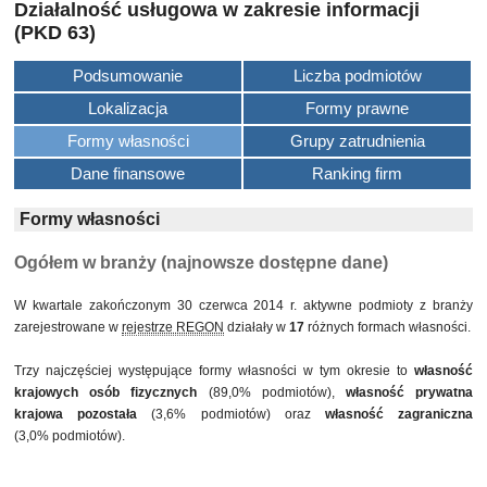
Działalność usługowa w zakresie informacji
(PKD 63)
Podsumowanie
Liczba podmiotów
Lokalizacja
Formy prawne
Formy własności
Grupy zatrudnienia
Dane finansowe
Ranking firm
Formy własności
Ogółem w branży (najnowsze dostępne dane)
W kwartale zakończonym 30 czerwca 2014 r. aktywne podmioty z branży
zarejestrowane w
rejestrze REGON
działały w
17
różnych formach własności.
Trzy najczęściej występujące formy własności w tym okresie to
własność
krajowych osób fizycznych
(89,0% podmiotów),
własność prywatna
krajowa pozostała
(3,6% podmiotów) oraz
własność zagraniczna
(3,0% podmiotów).