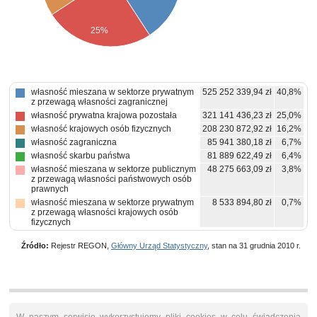
25%
własność mieszana w sektorze prywatnym
525 252 339,94 zł
40,8%
z przewagą własności zagranicznej
własność prywatna krajowa pozostała
321 141 436,23 zł
25,0%
własność krajowych osób fizycznych
208 230 872,92 zł
16,2%
własność zagraniczna
85 941 380,18 zł
6,7%
własność skarbu państwa
81 889 622,49 zł
6,4%
własność mieszana w sektorze publicznym
48 275 663,09 zł
3,8%
z przewagą własności państwowych osób
prawnych
własność mieszana w sektorze prywatnym
8 533 894,80 zł
0,7%
z przewagą własności krajowych osób
fizycznych
własność państwowych osób prawnych
7 742 009,14 zł
0,6%
Źródło:
Rejestr REGON,
Główny Urząd Statystyczny
, stan na 31 grudnia 2010 r.