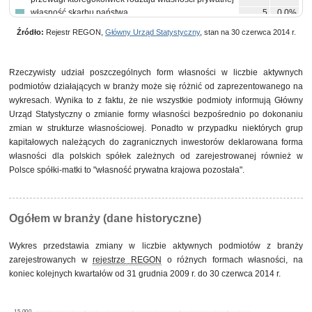
własność skarbu państwa
5
0,0%
własność mieszana między sektorami z przewagą
4
0,0%
Źródło:
Rejestr REGON,
Główny Urząd Statystyczny
, stan na 30 czerwca 2014 r.
własności sektora publicznego, w tym z przewagą
własności państwowych osób prawnych
własność państwowych osób prawnych
4
0,0%
pozostałe
17
0,1%
Rzeczywisty udział poszczególnych form własności w liczbie aktywnych
podmiotów działających w branży może się różnić od zaprezentowanego na
wykresach. Wynika to z faktu, że nie wszystkie podmioty informują Główny
Urząd Statystyczny o zmianie formy własności bezpośrednio po dokonaniu
zmian w strukturze własnościowej. Ponadto w przypadku niektórych grup
kapitałowych należących do zagranicznych inwestorów deklarowana forma
własności dla polskich spółek zależnych od zarejestrowanej również w
Polsce spółki-matki to "własność prywatna krajowa pozostała".
Ogółem w branży (dane historyczne)
Wykres przedstawia zmiany w liczbie aktywnych podmiotów z branży
zarejestrowanych w
rejestrze REGON
o różnych formach własności, na
koniec kolejnych kwartałów od 31 grudnia 2009 r. do 30 czerwca 2014 r.
15,000