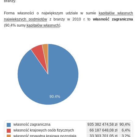
branży.
Forma własności o największym udziale w sumie
kapitałów własnych
największych podmiotów
z branży w 2010 r. to
własność zagraniczna
(90,4% sumy
kapitałów własnych
).
90.4%
własność zagraniczna
935 382 474,58 zł
90,4%
własność krajowych osób fizycznych
66 187 648,08 zł
6,4%
własność prywatna krajowa pozostała
33 303 701,05 zł
3,2%