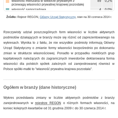
własność mieszana w sektorze prywatnym z
89
0,2%
przewagą własności prywatnej krajowej pozostałej
własność samorządowa
4
0,0%
własność mieszana między sektorami z przewagą
4
0,0%
Źródło:
Rejestr REGON,
Główny Urząd Statystyczny
, stan na 30 czerwca 2014 r.
własności sektora prywatnego, w tym z przewagą
własności krajowych osób fizycznych
własność mieszana między sektorami z przewagą
2
0,0%
własności sektora prywatnego, w tym z przewagą
Rzeczywisty udział poszczególnych form własności w liczbie aktywnych
własności prywatnej krajowej pozostałej
podmiotów działających w branży może się różnić od zaprezentowanego na
pozostałe
6
0,0%
wykresach. Wynika to z faktu, że nie wszystkie podmioty informują Główny
Urząd Statystyczny o zmianie formy własności bezpośrednio po dokonaniu
zmian w strukturze własnościowej. Ponadto w przypadku niektórych grup
kapitałowych należących do zagranicznych inwestorów deklarowana forma
własności dla polskich spółek zależnych od zarejestrowanej również w
Polsce spółki-matki to "własność prywatna krajowa pozostała".
Ogółem w branży (dane historyczne)
Wykres przedstawia zmiany w liczbie aktywnych podmiotów z branży
zarejestrowanych w
rejestrze REGON
o różnych formach własności, na
koniec kolejnych kwartałów od 31 grudnia 2009 r. do 30 czerwca 2014 r.