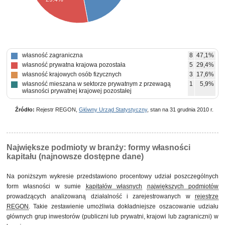
własność zagraniczna
8
47,1%
własność prywatna krajowa pozostała
5
29,4%
własność krajowych osób fizycznych
3
17,6%
własność mieszana w sektorze prywatnym z przewagą
1
5,9%
własności prywatnej krajowej pozostałej
Źródło:
Rejestr REGON,
Główny Urząd Statystyczny
, stan na 31 grudnia 2010 r.
Największe podmioty w branży: formy własności
kapitału (najnowsze dostępne dane)
Na poniższym wykresie przedstawiono procentowy udział poszczególnych
form własności w sumie
kapitałów własnych
największych podmiotów
prowadzących analizowaną działalność i zarejestrowanych w
rejestrze
REGON
. Takie zestawienie umożliwia dokładniejsze oszacowanie udziału
głównych grup inwestorów (publiczni lub prywatni, krajowi lub zagraniczni) w