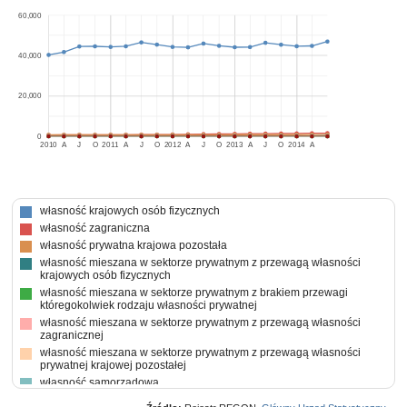
60,000
40,000
20,000
0
2010
A
J
O
2011
A
J
O
2012
A
J
O
2013
A
J
O
2014
A
własność krajowych osób fizycznych
własność zagraniczna
własność prywatna krajowa pozostała
własność mieszana w sektorze prywatnym z przewagą własności
krajowych osób fizycznych
własność mieszana w sektorze prywatnym z brakiem przewagi
któregokolwiek rodzaju własności prywatnej
własność mieszana w sektorze prywatnym z przewagą własności
zagranicznej
własność mieszana w sektorze prywatnym z przewagą własności
prywatnej krajowej pozostałej
własność samorządowa
własność mieszana między sektorami z przewagą własności sektora