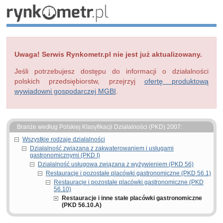
Uwaga! Serwis Rynkometr.pl nie jest już aktualizowany.
Jeśli potrzebujesz dostępu do informacji o działalności
polskich przedsiębiorstw, przejrzyj
ofertę produktową
wywiadowni gospodarczej MGBI
.
Branże według Polskiej Klasyfikacji Działalności (PKD) 2007:
Wszystkie rodzaje działalności
Działalność związana z zakwaterowaniem i usługami
gastronomicznymi (PKD I)
Działalność usługowa związana z wyżywieniem (PKD 56)
Restauracje i pozostałe placówki gastronomiczne (PKD 56.1)
Restauracje i pozostałe placówki gastronomiczne (PKD
56.10)
Restauracje i inne stałe placówki gastronomiczne
(PKD 56.10.A)