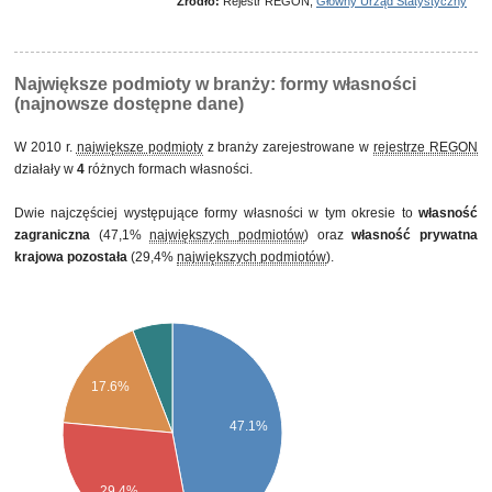
Źródło:
Rejestr REGON,
Główny Urząd Statystyczny
prywatnego, w tym z przewagą własności krajowych osób fizycznych
własność mieszana między sektorami z przewagą własności sektora
prywatnego, w tym z przewagą własności prywatnej krajowej
pozostałej
Największe podmioty w branży: formy własności
(najnowsze dostępne dane)
W 2010 r.
największe podmioty
z branży zarejestrowane w
rejestrze REGON
działały w
4
różnych formach własności.
Dwie najczęściej występujące formy własności w tym okresie to
własność
zagraniczna
(47,1%
największych podmiotów
) oraz
własność prywatna
krajowa pozostała
(29,4%
największych podmiotów
).
17.6%
47.1%
29.4%