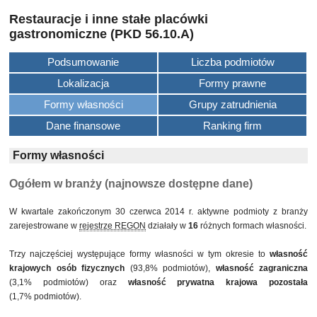
Restauracje i inne stałe placówki
gastronomiczne (PKD 56.10.A)
Podsumowanie
Liczba podmiotów
Lokalizacja
Formy prawne
Formy własności
Grupy zatrudnienia
Dane finansowe
Ranking firm
Formy własności
Ogółem w branży (najnowsze dostępne dane)
W kwartale zakończonym 30 czerwca 2014 r. aktywne podmioty z branży
zarejestrowane w
rejestrze REGON
działały w
16
różnych formach własności.
Trzy najczęściej występujące formy własności w tym okresie to
własność
krajowych osób fizycznych
(93,8% podmiotów),
własność zagraniczna
(3,1% podmiotów) oraz
własność prywatna krajowa pozostała
(1,7% podmiotów).