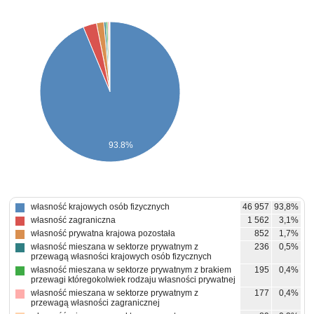
93.8%
własność krajowych osób fizycznych
46 957
93,8%
własność zagraniczna
1 562
3,1%
własność prywatna krajowa pozostała
852
1,7%
własność mieszana w sektorze prywatnym z
236
0,5%
przewagą własności krajowych osób fizycznych
własność mieszana w sektorze prywatnym z brakiem
195
0,4%
przewagi któregokolwiek rodzaju własności prywatnej
własność mieszana w sektorze prywatnym z
177
0,4%
przewagą własności zagranicznej