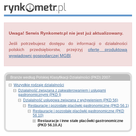
Uwaga! Serwis Rynkometr.pl nie jest już aktualizowany.
Jeśli potrzebujesz dostępu do informacji o działalności
polskich przedsiębiorstw, przejrzyj
ofertę produktową
wywiadowni gospodarczej MGBI
.
Branże według Polskiej Klasyfikacji Działalności (PKD) 2007:
Wszystkie rodzaje działalności
Działalność związana z zakwaterowaniem i usługami
gastronomicznymi (PKD I)
Działalność usługowa związana z wyżywieniem (PKD 56)
Restauracje i pozostałe placówki gastronomiczne (PKD 56.1)
Restauracje i pozostałe placówki gastronomiczne (PKD
56.10)
Restauracje i inne stałe placówki gastronomiczne
(PKD 56.10.A)