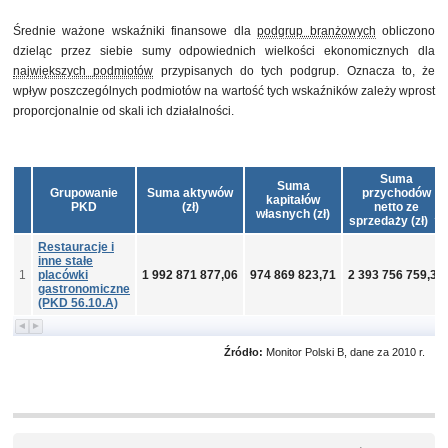
Średnie ważone wskaźniki finansowe dla
podgrup branżowych
obliczono
dzieląc przez siebie sumy odpowiednich wielkości ekonomicznych dla
największych podmiotów
przypisanych do tych podgrup. Oznacza to, że
wpływ poszczególnych podmiotów na wartość tych wskaźników zależy wprost
proporcjonalnie od skali ich działalności.
Suma
Suma
Grupowanie
Suma aktywów
przychodów
kapitałów
PKD
(zł)
netto ze
własnych (zł)
sprzedaży (zł)
Restauracje i
inne stałe
1
placówki
1 992 871 877,06
974 869 823,71
2 393 756 759,31
gastronomiczne
(PKD 56.10.A)
Źródło:
Monitor Polski B, dane za 2010 r.