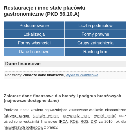
Restauracje i inne stałe placówki
gastronomiczne (PKD 56.10.A)
Podsumowanie
Liczba podmiotów
Lokalizacja
Formy prawne
Formy własności
Grupy zatrudnienia
Dane finansowe
Ranking firm
Dane finansowe
Podstrony:
Zbiorcze dane finansowe
,
Wykresy kwantylowe
Zbiorcze dane finansowe dla branży i podgrup branżowych
(najnowsze dostępne dane)
Poniższa tabela zawiera najważniejsze zsumowane wielkości ekonomiczne
(
aktywa razem
,
kapitały własne
,
przychody netto
,
wyniki netto
) oraz
uśrednione wskaźniki finansowe (
ROA
,
ROE
,
ROS
,
DR
) za 2010 rok dla
największych podmiotów
z branży.