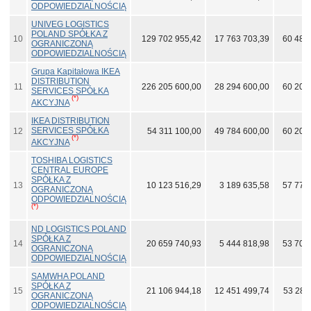
ODPOWIEDZIALNOŚCIĄ
UNIVEG LOGISTICS
POLAND SPÓŁKA Z
10
129 702 955,42
17 763 703,39
60 489
OGRANICZONĄ
ODPOWIEDZIALNOŚCIĄ
Grupa Kapitałowa IKEA
DISTRIBUTION
11
226 205 600,00
28 294 600,00
60 209
SERVICES SPÓŁKA
(*)
AKCYJNA
IKEA DISTRIBUTION
SERVICES SPÓŁKA
12
54 311 100,00
49 784 600,00
60 209
(*)
AKCYJNA
TOSHIBA LOGISTICS
CENTRAL EUROPE
SPÓŁKA Z
13
10 123 516,29
3 189 635,58
57 775
OGRANICZONĄ
ODPOWIEDZIALNOŚCIĄ
(*)
ND LOGISTICS POLAND
SPÓŁKA Z
14
20 659 740,93
5 444 818,98
53 701
OGRANICZONĄ
ODPOWIEDZIALNOŚCIĄ
SAMWHA POLAND
SPÓŁKA Z
15
21 106 944,18
12 451 499,74
53 287
OGRANICZONĄ
ODPOWIEDZIALNOŚCIĄ