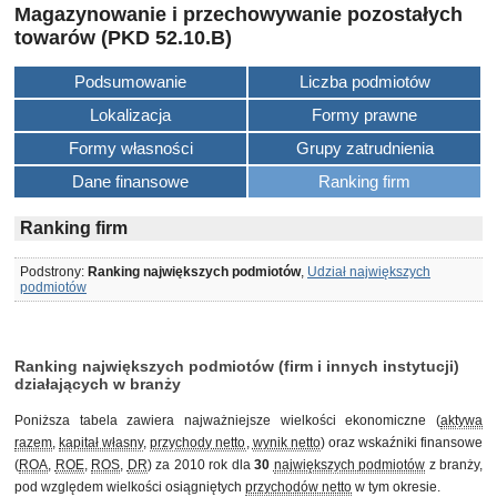
Magazynowanie i przechowywanie pozostałych
towarów (PKD 52.10.B)
Podsumowanie
Liczba podmiotów
Lokalizacja
Formy prawne
Formy własności
Grupy zatrudnienia
Dane finansowe
Ranking firm
Ranking firm
Podstrony:
Ranking największych podmiotów
,
Udział największych
podmiotów
Ranking największych podmiotów (firm i innych instytucji)
działających w branży
Poniższa tabela zawiera najważniejsze wielkości ekonomiczne (
aktywa
razem
,
kapitał własny
,
przychody netto
,
wynik netto
) oraz wskaźniki finansowe
(
ROA
,
ROE
,
ROS
,
DR
) za 2010 rok dla
30
największych podmiotów
z branży,
pod względem wielkości osiągniętych
przychodów netto
w tym okresie.