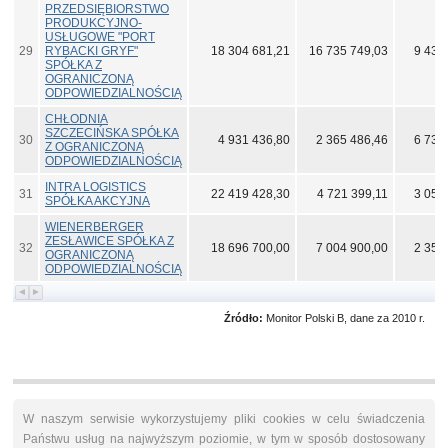
PRZEDSIĘBIORSTWO
PRODUKCYJNO-
USŁUGOWE "PORT
29
RYBACKI GRYF"
18 304 681,21
16 735 749,03
9 432
SPÓŁKA Z
OGRANICZONĄ
ODPOWIEDZIALNOŚCIĄ
CHŁODNIA
SZCZECIŃSKA SPÓŁKA
30
4 931 436,80
2 365 486,46
6 734
Z OGRANICZONĄ
ODPOWIEDZIALNOŚCIĄ
INTRA LOGISTICS
31
22 419 428,30
4 721 399,11
3 051
SPÓŁKA AKCYJNA
WIENERBERGER
ZESŁAWICE SPÓŁKA Z
32
18 696 700,00
7 004 900,00
2 357
OGRANICZONĄ
ODPOWIEDZIALNOŚCIĄ
Źródło:
Monitor Polski B, dane za 2010 r.
W naszym serwisie wykorzystujemy pliki cookies w celu świadczenia
Państwu usług na najwyższym poziomie, w tym w sposób dostosowany