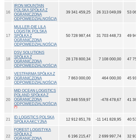
IRON MOUNTAIN
POLSKA SPÓŁKA Z
16
39 341 459,25
26 313 049,09
53 067
OGRANICZONĄ
ODPOWIEDZIALNOŚCIĄ
MULLER-DIE LILA
LOGISTIK POLSKA
17
SPÓŁKA Z
50 728 987,44
31 703 448,73
49 941
OGRANICZONĄ
ODPOWIEDZIALNOŚCIĄ
DSV SOLUTIONS
SPÓŁKA Z
18
28 178 800,34
7 108 000,00
47 755
OGRANICZONĄ
ODPOWIEDZIALNOŚCIĄ
VESTFARMA SPÓŁKA Z
19
OGRANICZONĄ
7 863 000,00
464 000,00
45 918
ODPOWIEDZIALNOŚCIĄ
MID OCEAN LOGISTICS
POLAND SPÓŁKA Z
OGRANICZONĄ
20
32 848 559,97
-478 478,67
41 382
ODPOWIEDZIALNOŚCIĄ
(*)
ID LOGISTICS POLSKA
21
12 912 851,78
-11 141 828,95
40 533
SPÓŁKA AKCYJNA
FOREST LOGISTYKA
SPÓŁKA Z
22
6 196 215,47
2 699 997,74
32 933
OGRANICZONĄ