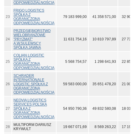
ODPOWIEDZIALNOŚCIĄ
FRIGO LOGISTICS
SPÓŁKA Z
23
79 183 999,00
41 358 571,00
32 904
OGRANICZONĄ
ODPOWIEDZIALNOŚCIĄ
PRZEDSIĘBIORSTWO
WIELOBRANŻOWE
24
"PRYZMAT"
11 631 754,16
10 810 797,89
27 734
A.W.SULEWSCY
SPÓŁKA JAWNA
COLIAN LOGISTIC
SPÓŁKA Z
25
5 568 754,57
1 298 641,93
22 859
OGRANICZONĄ
ODPOWIEDZIALNOŚCIĄ
SCHRADER
INTERNATIONALE
26
LOGISTIC SPÓŁKA Z
59 583 000,00
35 651 478,20
21 000
OGRANICZONĄ
ODPOWIEDZIALNOŚCIĄ
NEOVIA LOGISTICS
SERVICES POLSKA
27
SPÓŁKA Z
54 950 790,36
49 832 580,08
18 018
OGRANICZONĄ
ODPOWIEDZIALNOŚCIĄ
MULTIFORM DARIUSZ
28
19 667 071,69
8 569 263,22
17 191
KRYWULT