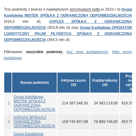
Trzy podmioty z branży o największych
przychodach netto
w 2010 r. to
Grupa
Kapitałowa MISTER SPÓŁKA Z OGRANICZONĄ ODPOWIEDZIALNOŚCIĄ
(919,3 mln zł),
ASPLEX SPÓŁKA Z OGRANICZONA
ODPOWIEDZIALNOŚCIĄ
(453,8 mln zł) oraz
Grupa Kapitałowa OPERATOR
LOGISTYCZNY PALIW PŁYNNYCH SPÓŁKA Z OGRANICZONĄ
ODPOWIEDZIALNOŚCIĄ
(364,5 mln zł).
Filtrowanie:
wszystkie podmioty
,
bez grup kapitałowych
,
tylko grupy
kapitałowe
Przyc
Aktywa razem
Kapitał własny
nett
Nazwa podmiotu
(zł)
(zł)
sprze
(zł)
Grupa Kapitałowa
MISTER SPÓŁKA Z
1
214 387 046,50
34 383 219,06
919 294
OGRANICZONĄ
ODPOWIEDZIALNOŚCIĄ
ASPLEX SPÓŁKA Z
2
OGRANICZONA
159 745 607,98
76 889 746,85
453 752
ODPOWIEDZIALNOŚCIĄ
Grupa Kapitałowa