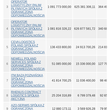
OPERATOR
LOGISTYCZNY PALIW
3
1 091 773 000,00
625 381 306,11
364 493
PŁYNNYCH SPÓŁKA Z
OGRANICZONĄ
ODPOWIEDZIALNOŚCIĄ
OPERATOR
LOGISTYCZNY PALIW
4
PŁYNNYCH SPÓŁKA Z
1 081 816 326,22
626 877 581,72
340 681
OGRANICZONĄ
ODPOWIEDZIALNOŚCIĄ
CEVA LOGISTICS
POLAND SPÓŁKA Z
5
136 433 800,00
24 913 700,26
214 815
OGRANICZONĄ
ODPOWIEDZIALNOŚCIĄ
NEWELL POLAND
SERVICES SPÓŁKA Z
6
51 085 000,00
15 336 000,00
127 798
OGRANICZONĄ
ODPOWIEDZIALNOŚCIĄ
ITM BAZA POZNAŃSKA
SPÓŁKA Z
7
41 814 700,25
11 036 400,00
98 486
OGRANICZONĄ
ODPOWIEDZIALNOŚCIĄ
RHENUS CONTRACT
8
LOGISTICS SPÓŁKA
25 204 316,89
6 799 379,48
92 651
AKCYJNA
AZO-SERWIS SPÓŁKA Z
9
OGRANICZONĄ
12 880 173,11
3 569 926,28
79 959