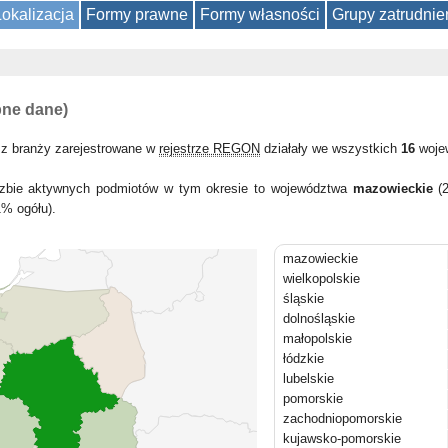
Lokalizacja
Formy prawne
Formy własności
Grupy zatrudnie
pne dane)
 z branży zarejestrowane w
rejestrze REGON
działały we wszystkich
16
woje
liczbie aktywnych podmiotów w tym okresie to województwa
mazowieckie
(2
1% ogółu).
mazowieckie
wielkopolskie
śląskie
dolnośląskie
małopolskie
łódzkie
lubelskie
pomorskie
zachodniopomorskie
kujawsko-pomorskie