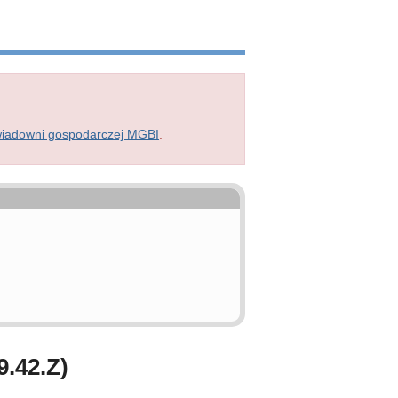
wiadowni gospodarczej MGBI
.
.42.Z)