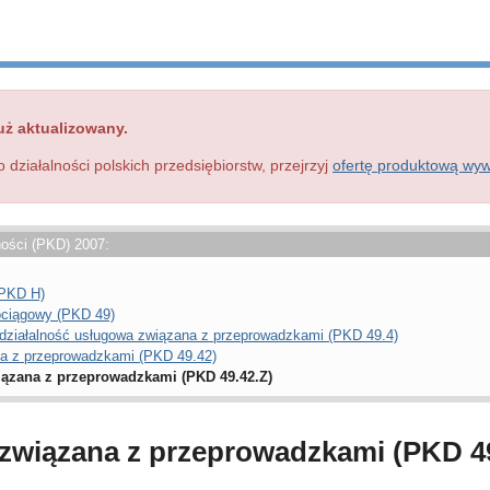
uż aktualizowany.
o działalności polskich przedsiębiorstw, przejrzyj
ofertę produktową wy
ności (PKD) 2007:
(PKD H)
rociągowy (PKD 49)
 działalność usługowa związana z przeprowadzkami (PKD 49.4)
na z przeprowadzkami (PKD 49.42)
iązana z przeprowadzkami (PKD 49.42.Z)
związana z przeprowadzkami (PKD 49