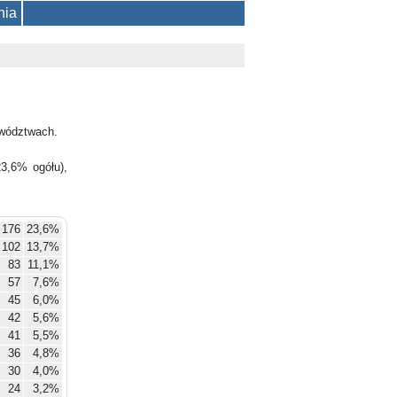
nia
wództwach.
3,6% ogółu),
176
23,6%
102
13,7%
83
11,1%
57
7,6%
45
6,0%
42
5,6%
41
5,5%
36
4,8%
30
4,0%
24
3,2%