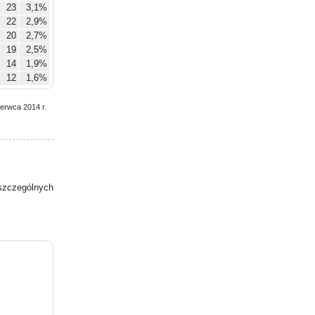
23
3,1%
22
2,9%
20
2,7%
19
2,5%
14
1,9%
12
1,6%
zerwca 2014 r.
zczególnych