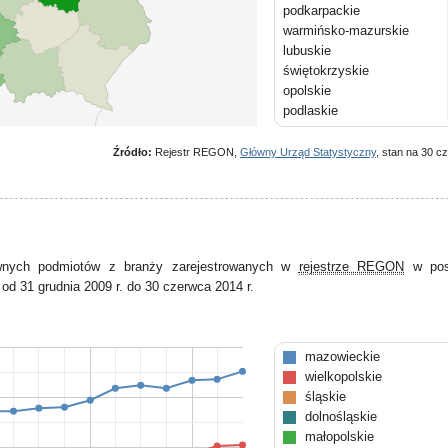
podkarpackie
warmińsko-mazurskie
lubuskie
świętokrzyskie
opolskie
podlaskie
Źródło:
Rejestr REGON,
Główny Urząd Statystyczny
, stan na 30 c
ywnych podmiotów z branży zarejestrowanych w
rejestrze REGON
w pos
od 31 grudnia 2009 r. do 30 czerwca 2014 r.
mazowieckie
wielkopolskie
śląskie
dolnośląskie
małopolskie