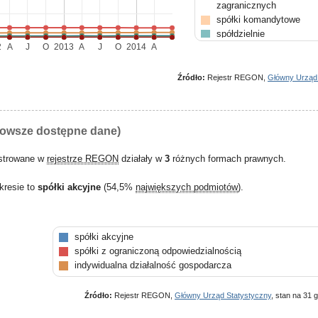
zagranicznych
spółki komandytowe
spółdzielnie
2
A
J
O
2013
A
J
O
2014
A
gminne samorządowe jed
organizacyjne
spółki komandytowo-akc
Źródło:
Rejestr REGON,
Główny Urząd
nowsze dostępne dane)
estrowane w
rejestrze REGON
działały w
3
różnych formach prawnych.
kresie to
spółki akcyjne
(54,5%
największych podmiotów
).
spółki akcyjne
spółki z ograniczoną odpowiedzialnością
indywidualna działalność gospodarcza
Źródło:
Rejestr REGON,
Główny Urząd Statystyczny
, stan na 31 g