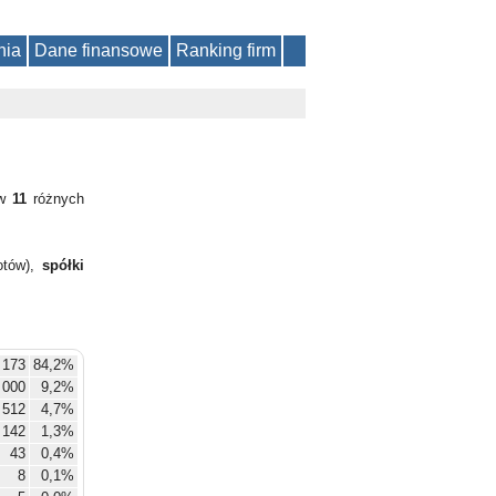
nia
Dane finansowe
Ranking firm
 w
11
różnych
otów),
spółki
 173
84,2%
 000
9,2%
512
4,7%
142
1,3%
43
0,4%
8
0,1%