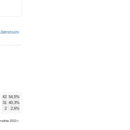
nostki
yjne
 Statystyczny
42
54,5%
31
40,3%
2
2,6%
rudnia 2010 r.