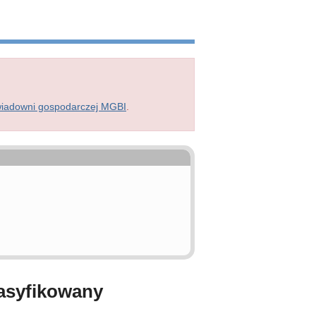
wiadowni gospodarczej MGBI
.
lasyfikowany