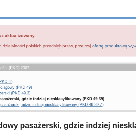
uż aktualizowany.
o działalności polskich przedsiębiorstw, przejrzyj
ofertę produktową wy
ności (PKD) 2007:
(PKD H)
rociągowy (PKD 49)
żerski (PKD 49.3)
pasażerski, gdzie indziej niesklasyfikowany (PKD 49.39)
 pasażerski, gdzie indziej niesklasyfikowany (PKD 49.39.Z)
dowy pasażerski, gdzie indziej niesk