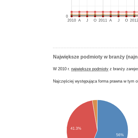
0
2010
A
J
O
2011
A
J
O
201
Największe podmioty w branży (naj
W 2010 r.
największe podmioty
z branży zarej
Najczęściej występująca forma prawna w tym o
41.3%
56%