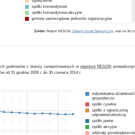
spółdzielnie
spółki komandytowe
spółki komandytowo-akcyjne
gminne samorządowe jednostki organizacyjne
pozostałe
Źródło:
Rejestr REGON,
Główny Urząd Statystyczny
, stan na 30 c
ych podmiotów z branży zarejestrowanych w
rejestrze REGON
prowadzonyc
w od 31 grudnia 2009 r. do 30 czerwca 2014 r.
indywidualna działalność
gospodarcza
spółki cywilne
spółki z ograniczoną
odpowiedzialnością
spółki jawne
spółki akcyjne
oddziały przedsiębiorcó