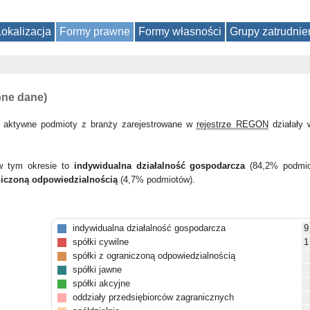
Lokalizacja
Formy prawne
Formy własności
Grupy zatrudnie
pne dane)
 aktywne podmioty z branży zarejestrowane w
rejestrze REGON
działały
 w tym okresie to
indywidualna działalność gospodarcza
(84,2% podmi
niczoną odpowiedzialnością
(4,7% podmiotów).
indywidualna działalność gospodarcza
9
spółki cywilne
1
spółki z ograniczoną odpowiedzialnością
spółki jawne
spółki akcyjne
oddziały przedsiębiorców zagranicznych