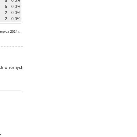
5
0,0%
5
0,0%
2
0,0%
2
0,0%
1
0,0%
zerwca 2014 r.
h w różnych
w