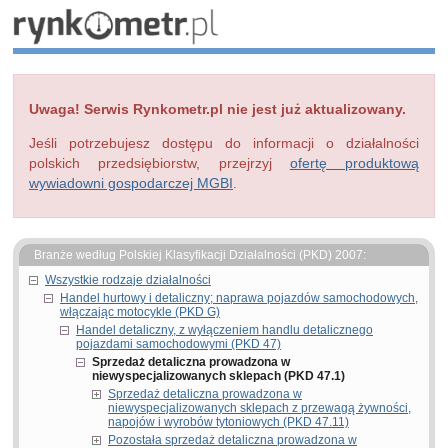
Uwaga! Serwis Rynkometr.pl nie jest już aktualizowany.
Jeśli potrzebujesz dostępu do informacji o działalności
polskich przedsiębiorstw, przejrzyj
ofertę produktową
wywiadowni gospodarczej MGBI
.
Branże według Polskiej Klasyfikacji Działalności (PKD) 2007:
Wszystkie rodzaje działalności
Handel hurtowy i detaliczny; naprawa pojazdów samochodowych,
włączając motocykle (PKD G)
Handel detaliczny, z wyłączeniem handlu detalicznego
pojazdami samochodowymi (PKD 47)
Sprzedaż detaliczna prowadzona w
niewyspecjalizowanych sklepach (PKD 47.1)
Sprzedaż detaliczna prowadzona w
niewyspecjalizowanych sklepach z przewagą żywności,
napojów i wyrobów tytoniowych (PKD 47.11)
Pozostała sprzedaż detaliczna prowadzona w