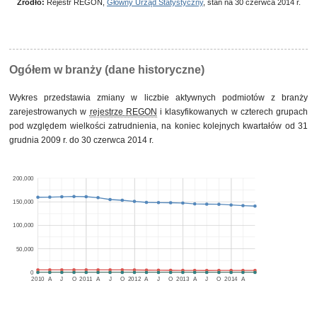
Źródło:
Rejestr REGON,
Główny Urząd Statystyczny
, stan na 30 czerwca 2014 r.
Ogółem w branży (dane historyczne)
Wykres przedstawia zmiany w liczbie aktywnych podmiotów z branży
zarejestrowanych w
rejestrze REGON
i klasyfikowanych w czterech grupach
pod względem wielkości zatrudnienia, na koniec kolejnych kwartałów od 31
grudnia 2009 r. do 30 czerwca 2014 r.
200,000
150,000
100,000
50,000
0
2010
A
J
O
2011
A
J
O
2012
A
J
O
2013
A
J
O
2014
A