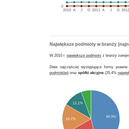
0
2010
A
J
O
2011
A
J
O
201
Największe podmioty w branży (naj
W 2010 r.
największe podmioty
z branży zarej
Dwie najczęściej występujące formy prawn
podmiotów
) oraz
spółki akcyjne
(20,4%
najwi
11.1%
46.3%
16.7%