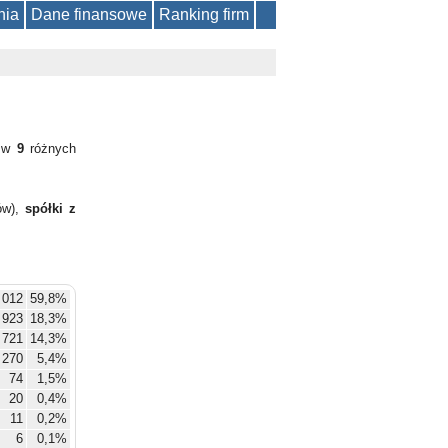
nia
Dane finansowe
Ranking firm
y w
9
różnych
ów),
spółki z
 012
59,8%
923
18,3%
721
14,3%
270
5,4%
74
1,5%
20
0,4%
11
0,2%
6
0,1%