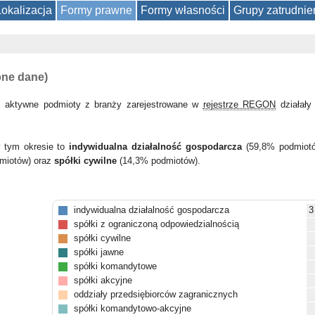
Lokalizacja
Formy prawne
Formy własności
Grupy zatrudnie
pne dane)
 aktywne podmioty z branży zarejestrowane w
rejestrze REGON
działał
w tym okresie to
indywidualna działalność gospodarcza
(59,8% podmiot
miotów) oraz
spółki cywilne
(14,3% podmiotów).
indywidualna działalność gospodarcza
3
spółki z ograniczoną odpowiedzialnością
spółki cywilne
spółki jawne
spółki komandytowe
spółki akcyjne
oddziały przedsiębiorców zagranicznych
spółki komandytowo-akcyjne