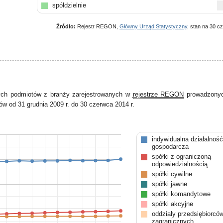
spółdzielnie
Źródło:
Rejestr REGON,
Główny Urząd Statystyczny
, stan na 30 c
ych podmiotów z branży zarejestrowanych w
rejestrze REGON
prowadzonyc
w od 31 grudnia 2009 r. do 30 czerwca 2014 r.
indywidualna działalność
gospodarcza
spółki z ograniczoną
odpowiedzialnością
spółki cywilne
spółki jawne
spółki komandytowe
spółki akcyjne
oddziały przedsiębiorcó
zagranicznych