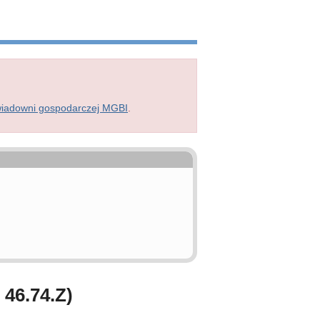
wiadowni gospodarczej MGBI
.
46.74.Z)