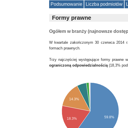
Podsumowanie
Liczba podmiotów
Formy prawne
Ogółem w branży (najnowsze dostę
W kwartale zakończonym 30 czerwca 2014 r.
formach prawnych.
Trzy najczęściej występujące formy prawne 
ograniczoną odpowiedzialnością
(18,3% pod
14.3%
59.8%
18.3%