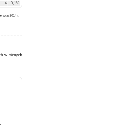
4
0,1%
zerwca 2014 r.
h w różnych
w