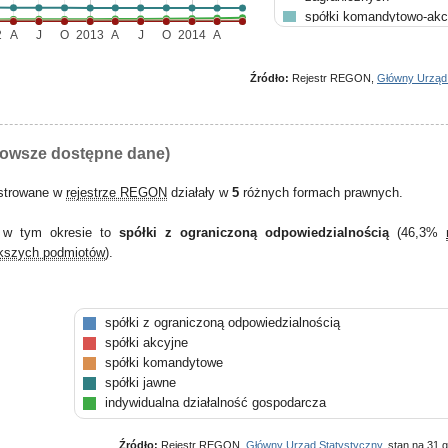
spółki komandytowo-akc
2
A
J
O
2013
A
J
O
2014
A
spółdzielnie
przedstawicielstwa zagr
Źródło:
Rejestr REGON,
Główny Urząd
nowsze dostępne dane)
estrowane w
rejestrze REGON
działały w
5
różnych formach prawnych.
e w tym okresie to
spółki z ograniczoną odpowiedzialnością
(46,3%
ększych podmiotów
).
spółki z ograniczoną odpowiedzialnością
spółki akcyjne
spółki komandytowe
spółki jawne
indywidualna działalność gospodarcza
Źródło:
Rejestr REGON,
Główny Urząd Statystyczny
, stan na 31 g