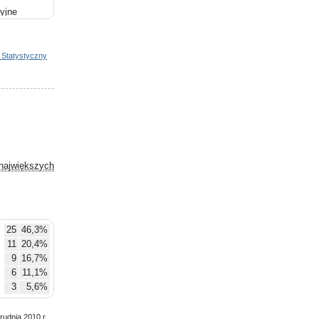
yjne
aniczne
 Statystyczny
największych
25
46,3%
11
20,4%
9
16,7%
6
11,1%
3
5,6%
rudnia 2010 r.