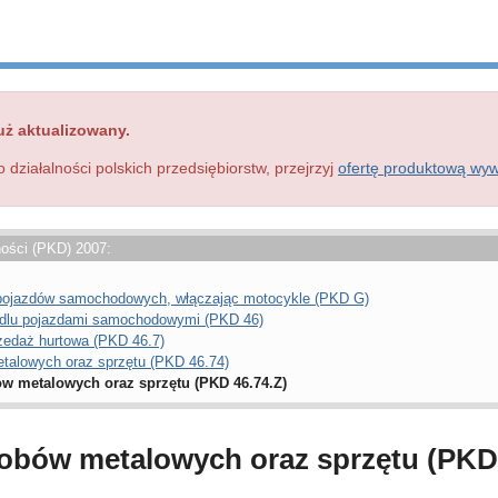
uż aktualizowany.
o działalności polskich przedsiębiorstw, przejrzyj
ofertę produktową wy
ności (PKD) 2007:
a pojazdów samochodowych, włączając motocykle (PKD G)
ndlu pojazdami samochodowymi (PKD 46)
zedaż hurtowa (PKD 46.7)
talowych oraz sprzętu (PKD 46.74)
w metalowych oraz sprzętu (PKD 46.74.Z)
obów metalowych oraz sprzętu (PKD 