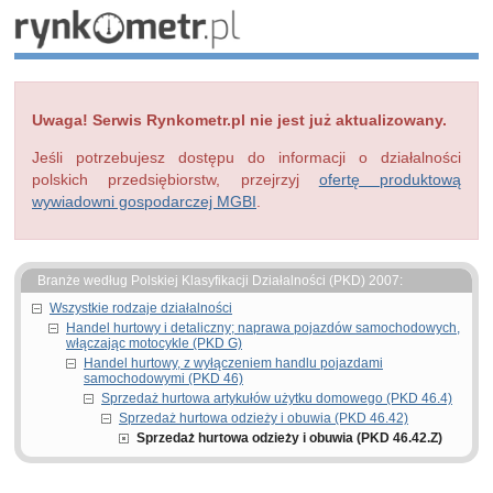
Uwaga! Serwis Rynkometr.pl nie jest już aktualizowany.
Jeśli potrzebujesz dostępu do informacji o działalności
polskich przedsiębiorstw, przejrzyj
ofertę produktową
wywiadowni gospodarczej MGBI
.
Branże według Polskiej Klasyfikacji Działalności (PKD) 2007:
Wszystkie rodzaje działalności
Handel hurtowy i detaliczny; naprawa pojazdów samochodowych,
włączając motocykle (PKD G)
Handel hurtowy, z wyłączeniem handlu pojazdami
samochodowymi (PKD 46)
Sprzedaż hurtowa artykułów użytku domowego (PKD 46.4)
Sprzedaż hurtowa odzieży i obuwia (PKD 46.42)
Sprzedaż hurtowa odzieży i obuwia (PKD 46.42.Z)