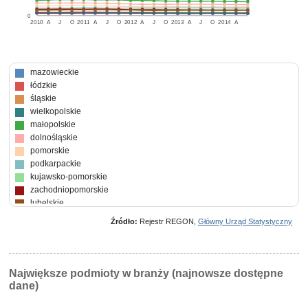
0
2010
A
J
O
2011
A
J
O
2012
A
J
O
2013
A
J
O
2014
A
mazowieckie
łódzkie
śląskie
wielkopolskie
małopolskie
dolnośląskie
pomorskie
podkarpackie
kujawsko-pomorskie
zachodniopomorskie
lubelskie
świętokrzyskie
Źródło:
Rejestr REGON,
Główny Urząd Statystyczny
lubuskie
opolskie
podlaskie
warmińsko-mazurskie
Największe podmioty w branży (najnowsze dostępne
dane)