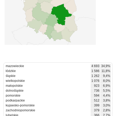
mazowieckie
4 693
34,9%
łódzkie
1 586
11,8%
śląskie
1 262
9,4%
wielkopolskie
1 076
8,0%
małopolskie
923
6,9%
dolnośląskie
736
5,5%
pomorskie
594
4,4%
podkarpackie
512
3,8%
kujawsko-pomorskie
399
3,0%
zachodniopomorskie
379
2,8%
lubelskie
366
2,7%