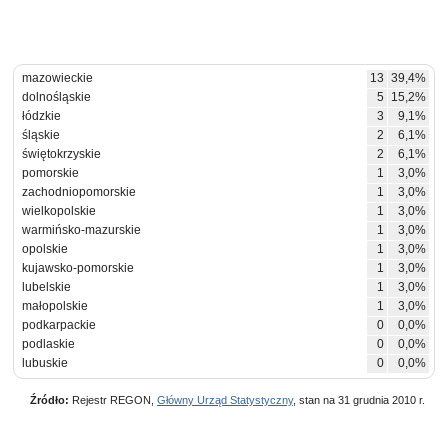
mazowieckie
13
39,4%
dolnośląskie
5
15,2%
łódzkie
3
9,1%
śląskie
2
6,1%
świętokrzyskie
2
6,1%
pomorskie
1
3,0%
zachodniopomorskie
1
3,0%
wielkopolskie
1
3,0%
warmińsko-mazurskie
1
3,0%
opolskie
1
3,0%
kujawsko-pomorskie
1
3,0%
lubelskie
1
3,0%
małopolskie
1
3,0%
podkarpackie
0
0,0%
podlaskie
0
0,0%
lubuskie
0
0,0%
Źródło:
Rejestr REGON,
Główny Urząd Statystyczny
, stan na 31 grudnia 2010 r.