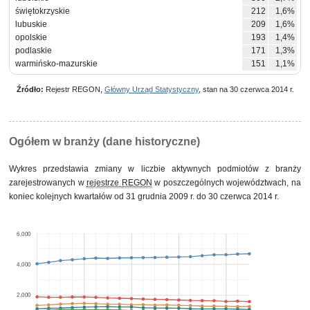
świętokrzyskie
212
1,6%
lubuskie
209
1,6%
opolskie
193
1,4%
podlaskie
171
1,3%
warmińsko-mazurskie
151
1,1%
Źródło:
Rejestr REGON,
Główny Urząd Statystyczny
, stan na 30 czerwca 2014 r.
Ogółem w branży (dane historyczne)
Wykres przedstawia zmiany w liczbie aktywnych podmiotów z branży
zarejestrowanych w
rejestrze REGON
w poszczególnych województwach, na
koniec kolejnych kwartałów od 31 grudnia 2009 r. do 30 czerwca 2014 r.
6,000
4,000
2,000