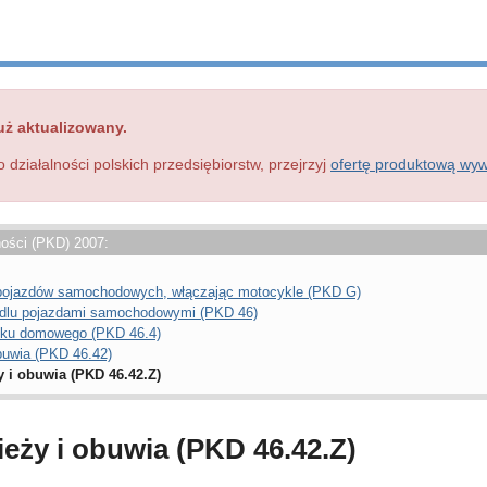
uż aktualizowany.
o działalności polskich przedsiębiorstw, przejrzyj
ofertę produktową wy
ności (PKD) 2007:
a pojazdów samochodowych, włączając motocykle (PKD G)
ndlu pojazdami samochodowymi (PKD 46)
ytku domowego (PKD 46.4)
buwia (PKD 46.42)
 i obuwia (PKD 46.42.Z)
eży i obuwia (PKD 46.42.Z)