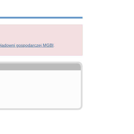
wiadowni gospodarczej MGBI
.