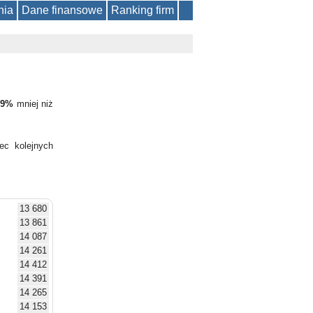
nia
Dane finansowe
Ranking firm
,9%
mniej niż
ec kolejnych
13 680
13 861
14 087
14 261
14 412
14 391
14 265
14 153