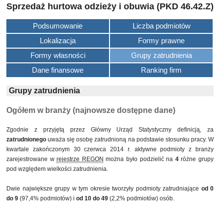
Sprzedaż hurtowa odzieży i obuwia (PKD 46.42.Z)
Podsumowanie
Liczba podmiotów
Lokalizacja
Formy prawne
Formy własności
Grupy zatrudnienia
Dane finansowe
Ranking firm
Grupy zatrudnienia
Ogółem w branży (najnowsze dostępne dane)
Zgodnie z przyjętą przez Główny Urząd Statystyczny definicją, za
zatrudnionego
uważa się osobę zatrudnioną na podstawie stosunku pracy. W
kwartale zakończonym 30 czerwca 2014 r. aktywne podmioty z branży
zarejestrowane w
rejestrze REGON
można było podzielić na
4
różne grupy
pod względem wielkości zatrudnienia.
Dwie największe grupy w tym okresie tworzyły podmioty zatrudniające
od 0
do 9
(97,4% podmiotów) i
od 10 do 49
(2,2% podmiotów) osób.