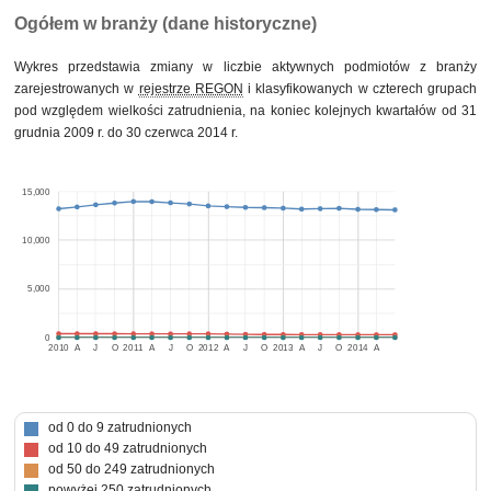
Ogółem w branży (dane historyczne)
Wykres przedstawia zmiany w liczbie aktywnych podmiotów z branży
zarejestrowanych w
rejestrze REGON
i klasyfikowanych w czterech grupach
pod względem wielkości zatrudnienia, na koniec kolejnych kwartałów od 31
grudnia 2009 r. do 30 czerwca 2014 r.
15,000
10,000
5,000
0
2010
A
J
O
2011
A
J
O
2012
A
J
O
2013
A
J
O
2014
A
od 0 do 9 zatrudnionych
od 10 do 49 zatrudnionych
od 50 do 249 zatrudnionych
powyżej 250 zatrudnionych