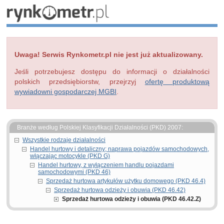
Uwaga! Serwis Rynkometr.pl nie jest już aktualizowany.
Jeśli potrzebujesz dostępu do informacji o działalności
polskich przedsiębiorstw, przejrzyj
ofertę produktową
wywiadowni gospodarczej MGBI
.
Branże według Polskiej Klasyfikacji Działalności (PKD) 2007:
Wszystkie rodzaje działalności
Handel hurtowy i detaliczny; naprawa pojazdów samochodowych,
włączając motocykle (PKD G)
Handel hurtowy, z wyłączeniem handlu pojazdami
samochodowymi (PKD 46)
Sprzedaż hurtowa artykułów użytku domowego (PKD 46.4)
Sprzedaż hurtowa odzieży i obuwia (PKD 46.42)
Sprzedaż hurtowa odzieży i obuwia (PKD 46.42.Z)