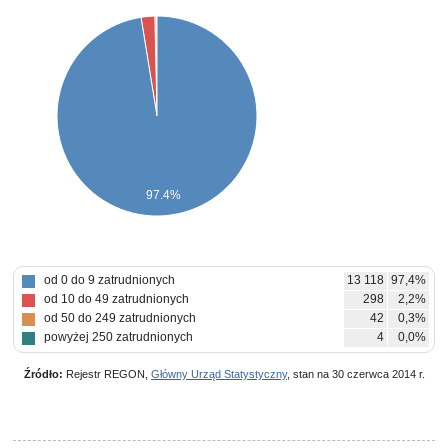
97.4%
od 0 do 9 zatrudnionych
13 118
97,4%
od 10 do 49 zatrudnionych
298
2,2%
od 50 do 249 zatrudnionych
42
0,3%
powyżej 250 zatrudnionych
4
0,0%
Źródło:
Rejestr REGON,
Główny Urząd Statystyczny
, stan na 30 czerwca 2014 r.