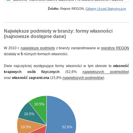
własność mieszana między sektorami z przewagą własności sektora
prywatnego, w tym z przewagą własności krajowych osób fizycznych
Źródło:
Rejestr REGON,
Główny Urząd Statystyczny
Największe podmioty w branży: formy własności
(najnowsze dostępne dane)
W 2010 r.
największe podmioty
z branży zarejestrowane w
rejestrze REGON
działały w
5
różnych formach własności.
Dwie najczęściej występujące formy własności w tym okresie to
własność
krajowych osób fizycznych
(52,6%
największych podmiotów
)
oraz
własność zagraniczna
(15,8%
największych podmiotów
).
10.5%
10.5%
10.5%
52.6%