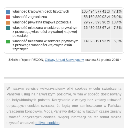
własność krajowych osób fizycznych
105 494 577,41 zł
47,1%
własność zagraniczna
58 169 880,02 zł
26,0%
własność prywatna krajowa pozostała
29 973 393,96 zł
13,4%
własność mieszana w sektorze prywatnym
16 430 428,67 zł
7,3%
z przewagą własności prywatnej krajowej
pozostałej
własność mieszana w sektorze prywatnym
14 023 191,93 zł
6,3%
z przewagą własności krajowych osób
fizycznych
Źródło:
Rejestr REGON,
Główny Urząd Statystyczny
, stan na 31 grudnia 2010 r.
W naszym serwisie wykorzystujemy pliki cookies w celu świadczenia
Państwu usług na najwyższym poziomie, w tym w sposób dostosowany
do indywidualnych potrzeb. Korzystanie z witryny bez zmiany ustawień
dotyczących cookies oznacza, że będą one zamieszczane w Państwa
urządzeniu końcowym. Mogą Państwo dokonać w każdym czasie zmiany
ustawień dotyczących cookies. Więcej informacji na ten temat można
uzyskać w naszej
polityce cookies
.