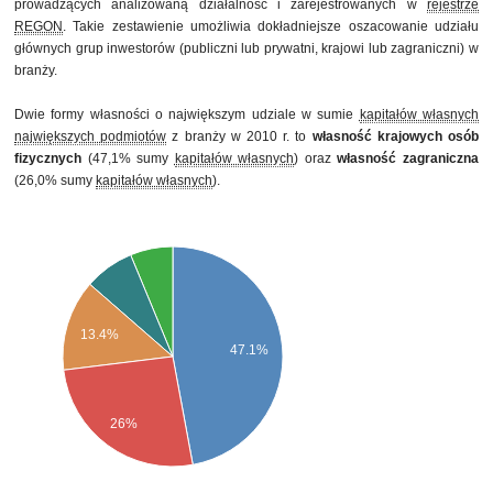
prowadzących analizowaną działalność i zarejestrowanych w
rejestrze
REGON
. Takie zestawienie umożliwia dokładniejsze oszacowanie udziału
głównych grup inwestorów (publiczni lub prywatni, krajowi lub zagraniczni) w
branży.
Dwie formy własności o największym udziale w sumie
kapitałów własnych
największych podmiotów
z branży w 2010 r. to
własność krajowych osób
fizycznych
(47,1% sumy
kapitałów własnych
) oraz
własność zagraniczna
(26,0% sumy
kapitałów własnych
).
13.4%
47.1%
26%