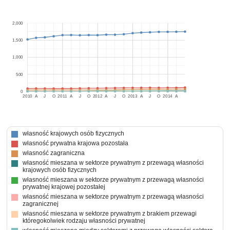
2,000
1,500
1,000
500
0
2010
A
J
O
2011
A
J
O
2012
A
J
O
2013
A
J
O
2014
A
własność krajowych osób fizycznych
własność prywatna krajowa pozostała
własność zagraniczna
własność mieszana w sektorze prywatnym z przewagą własności
krajowych osób fizycznych
własność mieszana w sektorze prywatnym z przewagą własności
prywatnej krajowej pozostałej
własność mieszana w sektorze prywatnym z przewagą własności
zagranicznej
własność mieszana w sektorze prywatnym z brakiem przewagi
któregokolwiek rodzaju własności prywatnej