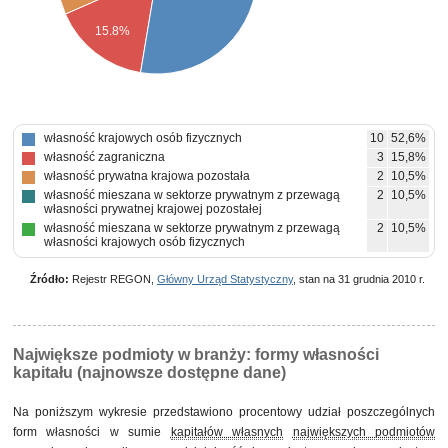
15.8%
własność krajowych osób fizycznych
10
52,6%
własność zagraniczna
3
15,8%
własność prywatna krajowa pozostała
2
10,5%
własność mieszana w sektorze prywatnym z przewagą
2
10,5%
własności prywatnej krajowej pozostałej
własność mieszana w sektorze prywatnym z przewagą
2
10,5%
własności krajowych osób fizycznych
Źródło:
Rejestr REGON,
Główny Urząd Statystyczny
, stan na 31 grudnia 2010 r.
Największe podmioty w branży: formy własności
kapitału (najnowsze dostępne dane)
Na poniższym wykresie przedstawiono procentowy udział poszczególnych
form własności w sumie
kapitałów własnych
największych podmiotów