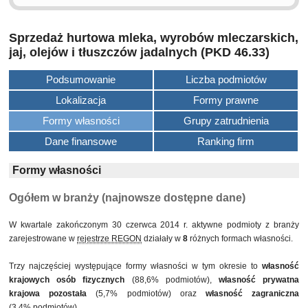
Sprzedaż hurtowa mleka, wyrobów mleczarskich,
jaj, olejów i tłuszczów jadalnych (PKD 46.33)
Podsumowanie
Liczba podmiotów
Lokalizacja
Formy prawne
Formy własności
Grupy zatrudnienia
Dane finansowe
Ranking firm
Formy własności
Ogółem w branży (najnowsze dostępne dane)
W kwartale zakończonym 30 czerwca 2014 r. aktywne podmioty z branży
zarejestrowane w
rejestrze REGON
działały w
8
różnych formach własności.
Trzy najczęściej występujące formy własności w tym okresie to
własność
krajowych osób fizycznych
(88,6% podmiotów),
własność prywatna
krajowa pozostała
(5,7% podmiotów) oraz
własność zagraniczna
(3,4% podmiotów).