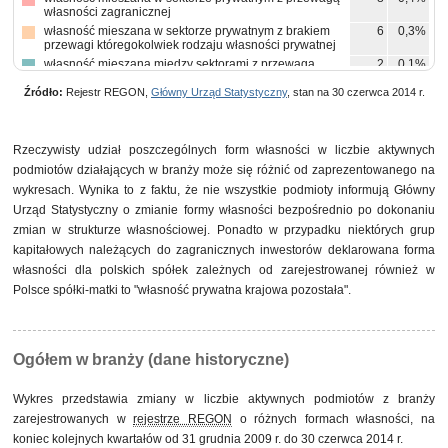
własności zagranicznej
własność mieszana w sektorze prywatnym z brakiem
6
0,3%
przewagi któregokolwiek rodzaju własności prywatnej
własność mieszana między sektorami z przewagą
2
0,1%
własności sektora prywatnego, w tym z przewagą
własności krajowych osób fizycznych
Źródło:
Rejestr REGON,
Główny Urząd Statystyczny
, stan na 30 czerwca 2014 r.
Rzeczywisty udział poszczególnych form własności w liczbie aktywnych
podmiotów działających w branży może się różnić od zaprezentowanego na
wykresach. Wynika to z faktu, że nie wszystkie podmioty informują Główny
Urząd Statystyczny o zmianie formy własności bezpośrednio po dokonaniu
zmian w strukturze własnościowej. Ponadto w przypadku niektórych grup
kapitałowych należących do zagranicznych inwestorów deklarowana forma
własności dla polskich spółek zależnych od zarejestrowanej również w
Polsce spółki-matki to "własność prywatna krajowa pozostała".
Ogółem w branży (dane historyczne)
Wykres przedstawia zmiany w liczbie aktywnych podmiotów z branży
zarejestrowanych w
rejestrze REGON
o różnych formach własności, na
koniec kolejnych kwartałów od 31 grudnia 2009 r. do 30 czerwca 2014 r.