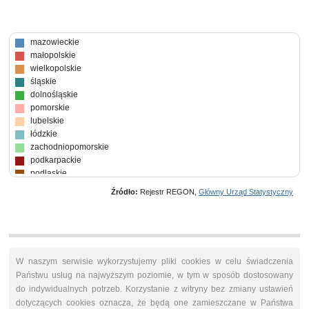
mazowieckie
małopolskie
wielkopolskie
śląskie
dolnośląskie
pomorskie
lubelskie
łódzkie
zachodniopomorskie
podkarpackie
podlaskie
kujawsko-pomorskie
Źródło:
Rejestr REGON,
Główny Urząd Statystyczny
warmińsko-mazurskie
świętokrzyskie
lubuskie
opolskie
W naszym serwisie wykorzystujemy pliki cookies w celu świadczenia
Państwu usług na najwyższym poziomie, w tym w sposób dostosowany
do indywidualnych potrzeb. Korzystanie z witryny bez zmiany ustawień
dotyczących cookies oznacza, że będą one zamieszczane w Państwa