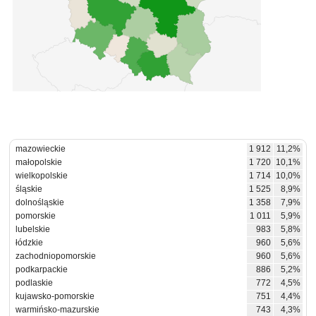
mazowieckie
1 912
11,2%
małopolskie
1 720
10,1%
wielkopolskie
1 714
10,0%
śląskie
1 525
8,9%
dolnośląskie
1 358
7,9%
pomorskie
1 011
5,9%
lubelskie
983
5,8%
łódzkie
960
5,6%
zachodniopomorskie
960
5,6%
podkarpackie
886
5,2%
podlaskie
772
4,5%
kujawsko-pomorskie
751
4,4%
warmińsko-mazurskie
743
4,3%