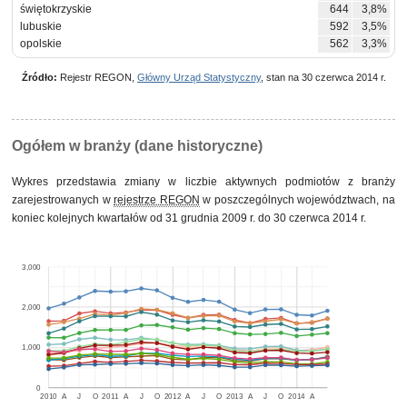
świętokrzyskie
644
3,8%
lubuskie
592
3,5%
opolskie
562
3,3%
Źródło:
Rejestr REGON,
Główny Urząd Statystyczny
, stan na 30 czerwca 2014 r.
Ogółem w branży (dane historyczne)
Wykres przedstawia zmiany w liczbie aktywnych podmiotów z branży
zarejestrowanych w
rejestrze REGON
w poszczególnych województwach, na
koniec kolejnych kwartałów od 31 grudnia 2009 r. do 30 czerwca 2014 r.
3,000
2,000
1,000
0
2010
A
J
O
2011
A
J
O
2012
A
J
O
2013
A
J
O
2014
A