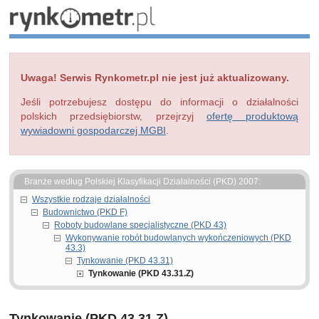
Uwaga! Serwis Rynkometr.pl nie jest już aktualizowany.
Jeśli potrzebujesz dostępu do informacji o działalności
polskich przedsiębiorstw, przejrzyj
ofertę produktową
wywiadowni gospodarczej MGBI
.
Branże według Polskiej Klasyfikacji Działalności (PKD) 2007:
Wszystkie rodzaje działalności
Budownictwo (PKD F)
Roboty budowlane specjalistyczne (PKD 43)
Wykonywanie robót budowlanych wykończeniowych (PKD
43.3)
Tynkowanie (PKD 43.31)
Tynkowanie (PKD 43.31.Z)
Tynkowanie (PKD 43.31.Z)