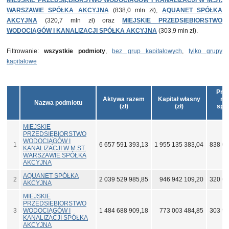
MIEJSKIE PRZEDSIĘBIORSTWO WODOCIĄGÓW I KANALIZACJI W M.ST.
WARSZAWIE SPÓŁKA AKCYJNA
(838,0 mln zł),
AQUANET SPÓŁKA
AKCYJNA
(320,7 mln zł) oraz
MIEJSKIE PRZEDSIĘBIORSTWO
WODOCIĄGÓW I KANALIZACJI SPÓŁKA AKCYJNA
(303,9 mln zł).
Filtrowanie:
wszystkie podmioty
,
bez grup kapitałowych
,
tylko grupy
kapitałowe
Prz
Aktywa razem
Kapitał własny
net
Nazwa podmiotu
(zł)
(zł)
spr
(z
MIEJSKIE
PRZEDSIĘBIORSTWO
WODOCIĄGÓW I
1
6 657 591 393,13
1 955 135 383,04
838 02
KANALIZACJI W M.ST.
WARSZAWIE SPÓŁKA
AKCYJNA
AQUANET SPÓŁKA
2
2 039 529 985,85
946 942 109,20
320 69
AKCYJNA
MIEJSKIE
PRZEDSIĘBIORSTWO
3
WODOCIĄGÓW I
1 484 688 909,18
773 003 484,85
303 93
KANALIZACJI SPÓŁKA
AKCYJNA