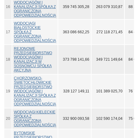
WODOCIĄGÓW I
16
KANALIZACJI SPÓŁKA Z
359 745 305,28
263 079 310,87
88 25
OGRANICZONĄ
ODPOWIEDZIALNOŚCIĄ
WODOCIĄGI
BIAŁOSTOCKIE
17
SPÓŁKA Z
363 086 662,25
272 118 271,45
84 87
OGRANICZONĄ
ODPOWIEDZIALNOŚCIĄ
REJONOWE
PRZEDSIĘBIORSTWO
WODOCIĄGÓW I
18
373 798 141,66
349 721 149,64
84 63
KANALIZACJI W
SOSNOWCU SPÓŁKA
AKCYJNA
CHORZOWSKO-
ŚWIĘTOCHŁOWICKIE
PRZEDSIĘBIORSTWO
19
WODOCIĄGÓW I
328 127 149,11
101 389 025,70
76 79
KANALIZACJI SPÓŁKA Z
OGRANICZONĄ
ODPOWIEDZIALNOŚCIĄ
WODOCIĄGI KIELECKIE
SPÓŁKA Z
20
332 900 093,58
102 590 174,04
75 03
OGRANICZONĄ
ODPOWIEDZIALNOŚCIĄ
BYTOMSKIE
PRZEDSIĘBIORSTWO