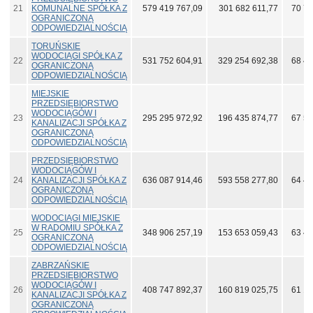
21
KOMUNALNE SPÓŁKA Z
579 419 767,09
301 682 611,77
70 78
OGRANICZONĄ
ODPOWIEDZIALNOŚCIĄ
TORUŃSKIE
WODOCIĄGI SPÓŁKA Z
22
531 752 604,91
329 254 692,38
68 44
OGRANICZONĄ
ODPOWIEDZIALNOŚCIĄ
MIEJSKIE
PRZEDSIĘBIORSTWO
WODOCIĄGÓW I
23
295 295 972,92
196 435 874,77
67 50
KANALIZACJI SPÓŁKA Z
OGRANICZONĄ
ODPOWIEDZIALNOŚCIĄ
PRZEDSIĘBIORSTWO
WODOCIĄGÓW I
24
KANALIZACJI SPÓŁKA Z
636 087 914,46
593 558 277,80
64 44
OGRANICZONĄ
ODPOWIEDZIALNOŚCIĄ
WODOCIĄGI MIEJSKIE
W RADOMIU SPÓŁKA Z
25
348 906 257,19
153 653 059,43
63 46
OGRANICZONĄ
ODPOWIEDZIALNOŚCIĄ
ZABRZAŃSKIE
PRZEDSIĘBIORSTWO
WODOCIĄGÓW I
26
408 747 892,37
160 819 025,75
61 17
KANALIZACJI SPÓŁKA Z
OGRANICZONĄ