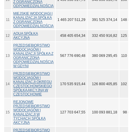
Z OGRANICZONĄ
ODPOWIEDZIALNOŚCIĄ
MIEJSKIE WODOCIĄGI I
KANALIZACJA SPÓŁKA
11
1 465 207 511,29
391 525 374,14
148 85
Z OGRANICZONĄ
ODPOWIEDZIALNOŚCIĄ
AQUA SPÓŁKA
12
458 405 654,34
332 450 916,82
125 30
AKCYJNA
PRZEDSIĘBIORSTWO
WODOCIĄGÓW I
KANALIZACJI SPÓŁKA Z
13
567 776 690,48
380 069 295,45
110 19
OGRANICZONĄ
ODPOWIEDZIALNOŚCIĄ
W GDYNI
PRZEDSIĘBIORSTWO
WODOCIĄGÓW I
KANALIZACJI OKRĘGU
14
170 535 915,44
126 800 405,85
102 10
CZĘSTOCHOWSKIEGO
SPÓŁKA AKCYJNA W
CZĘSTOCHOWIE
REJONOWE
PRZEDSIĘBIORSTWO
WODOCIĄGÓW I
15
127 703 647,55
100 093 881,18
98 88
KANALIZACJI W
TYCHACH SPÓŁKA
AKCYJNA
PRZEDSIĘBIORSTWO