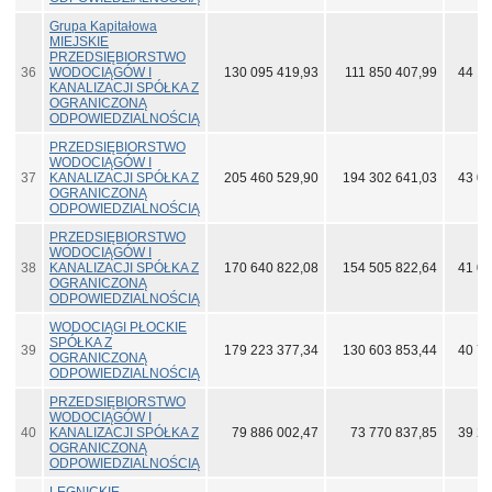
Grupa Kapitałowa
MIEJSKIE
PRZEDSIĘBIORSTWO
36
WODOCIĄGÓW I
130 095 419,93
111 850 407,99
44 15
KANALIZACJI SPÓŁKA Z
OGRANICZONĄ
ODPOWIEDZIALNOŚCIĄ
PRZEDSIĘBIORSTWO
WODOCIĄGÓW I
37
KANALIZACJI SPÓŁKA Z
205 460 529,90
194 302 641,03
43 05
OGRANICZONĄ
ODPOWIEDZIALNOŚCIĄ
PRZEDSIĘBIORSTWO
WODOCIĄGÓW I
38
KANALIZACJI SPÓŁKA Z
170 640 822,08
154 505 822,64
41 05
OGRANICZONĄ
ODPOWIEDZIALNOŚCIĄ
WODOCIĄGI PŁOCKIE
SPÓŁKA Z
39
179 223 377,34
130 603 853,44
40 70
OGRANICZONĄ
ODPOWIEDZIALNOŚCIĄ
PRZEDSIĘBIORSTWO
WODOCIĄGÓW I
40
KANALIZACJI SPÓŁKA Z
79 886 002,47
73 770 837,85
39 27
OGRANICZONĄ
ODPOWIEDZIALNOŚCIĄ