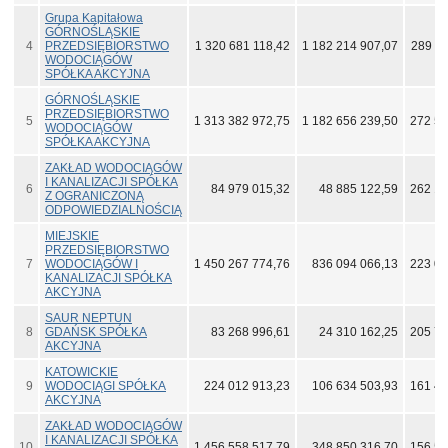
Grupa Kapitałowa
GÓRNOŚLĄSKIE
4
PRZEDSIĘBIORSTWO
1 320 681 118,42
1 182 214 907,07
289 37
WODOCIĄGÓW
SPÓŁKA AKCYJNA
GÓRNOŚLĄSKIE
PRZEDSIĘBIORSTWO
5
1 313 382 972,75
1 182 656 239,50
272 59
WODOCIĄGÓW
SPÓŁKA AKCYJNA
ZAKŁAD WODOCIĄGÓW
I KANALIZACJI SPÓŁKA
6
84 979 015,32
48 885 122,59
262 14
Z OGRANICZONĄ
ODPOWIEDZIALNOŚCIĄ
MIEJSKIE
PRZEDSIĘBIORSTWO
7
WODOCIĄGÓW I
1 450 267 774,76
836 094 066,13
223 04
KANALIZACJI SPÓŁKA
AKCYJNA
SAUR NEPTUN
8
GDAŃSK SPÓŁKA
83 268 996,61
24 310 162,25
205 75
AKCYJNA
KATOWICKIE
9
WODOCIĄGI SPÓŁKA
224 012 913,23
106 634 503,93
161 41
AKCYJNA
ZAKŁAD WODOCIĄGÓW
I KANALIZACJI SPÓŁKA
10
1 456 558 517,79
348 850 316,70
156 54