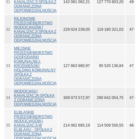
31
KANALIZACJI SPÓŁKA Z
142 081 062,21
127 770 803,20
49 61
OGRANICZONĄ
ODPOWIEDZIALNOŚCIĄ
REJONOWE
PRZEDSIĘBIORSTWO
WODOCIĄGÓW I
32
229 024 239,05
119 180 321,03
47 67
KANALIZACJI SPÓŁKA Z
OGRANICZONĄ
ODPOWIEDZIALNOŚCIĄ
MIEJSKIE
PRZEDSIĘBIORSTWO
GOSPODARKI
KOMUNALNEJ-
33
KROŚNIEŃSKI
127 863 980,97
95 520 136,84
47 10
HOLDING KOMUNALNY
SPÓŁKA Z
OGRANICZONĄ
ODPOWIEDZIALNOŚCIĄ
WODOCIĄGI I
KANALIZACJA SPÓŁKA
34
309 073 572,97
290 642 054,75
47 05
Z OGRANICZONĄ
ODPOWIEDZIALNOŚCIĄ
ELBLĄSKIE
PRZEDSIĘBIORSTWO
WODOCIĄGÓW I
35
KANALIZACJI W
214 062 685,19
114 509 500,55
46 31
ELBLĄGU - SPÓŁKA Z
OGRANICZONĄ
ODPOWIEDZIALNOŚCIĄ