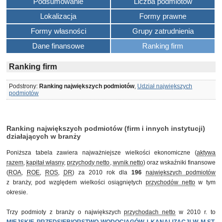
Podsumowanie
Liczba podmiotów
Lokalizacja
Formy prawne
Formy własności
Grupy zatrudnienia
Dane finansowe
Ranking firm
Ranking firm
Podstrony:
Ranking największych podmiotów
,
Udział największych
podmiotów
Ranking największych podmiotów (firm i innych instytucji)
działających w branży
Poniższa tabela zawiera najważniejsze wielkości ekonomiczne (
aktywa
razem
,
kapitał własny
,
przychody netto
,
wynik netto
) oraz wskaźniki finansowe
(
ROA
,
ROE
,
ROS
,
DR
) za 2010 rok dla
196
największych podmiotów
z branży, pod względem wielkości osiągniętych
przychodów netto
w tym
okresie.
Trzy podmioty z branży o największych
przychodach netto
w 2010 r. to