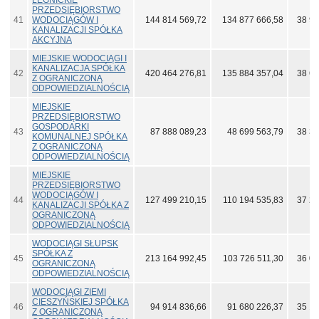
LEGNICKIE
PRZEDSIĘBIORSTWO
41
WODOCIĄGÓW I
144 814 569,72
134 877 666,58
38 92
KANALIZACJI SPÓŁKA
AKCYJNA
MIEJSKIE WODOCIĄGI I
KANALIZACJA SPÓŁKA
42
420 464 276,81
135 884 357,04
38 62
Z OGRANICZONĄ
ODPOWIEDZIALNOŚCIĄ
MIEJSKIE
PRZEDSIĘBIORSTWO
GOSPODARKI
43
87 888 089,23
48 699 563,79
38 38
KOMUNALNEJ SPÓŁKA
Z OGRANICZONĄ
ODPOWIEDZIALNOŚCIĄ
MIEJSKIE
PRZEDSIĘBIORSTWO
WODOCIĄGÓW I
44
127 499 210,15
110 194 535,83
37 21
KANALIZACJI SPÓŁKA Z
OGRANICZONĄ
ODPOWIEDZIALNOŚCIĄ
WODOCIĄGI SŁUPSK
SPÓŁKA Z
45
213 164 992,45
103 726 511,30
36 04
OGRANICZONĄ
ODPOWIEDZIALNOŚCIĄ
WODOCIĄGI ZIEMI
CIESZYŃSKIEJ SPÓŁKA
46
94 914 836,66
91 680 226,37
35 14
Z OGRANICZONĄ