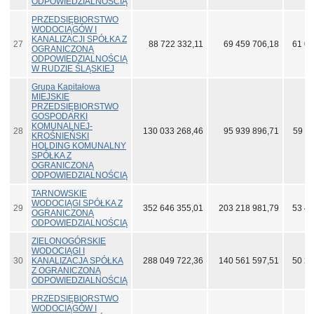
ODPOWIEDZIALNOŚCIĄ
PRZEDSIĘBIORSTWO
WODOCIĄGÓW I
KANALIZACJI SPÓŁKA Z
27
88 722 332,11
69 459 706,18
61 00
OGRANICZONĄ
ODPOWIEDZIALNOŚCIĄ
W RUDZIE ŚLĄSKIEJ
Grupa Kapitałowa
MIEJSKIE
PRZEDSIĘBIORSTWO
GOSPODARKI
KOMUNALNEJ-
28
130 033 268,46
95 939 896,71
59 15
KROŚNIEŃSKI
HOLDING KOMUNALNY
SPÓŁKA Z
OGRANICZONĄ
ODPOWIEDZIALNOŚCIĄ
TARNOWSKIE
WODOCIĄGI SPÓŁKA Z
29
352 646 355,01
203 218 981,79
53 49
OGRANICZONĄ
ODPOWIEDZIALNOŚCIĄ
ZIELONOGÓRSKIE
WODOCIĄGI I
30
KANALIZACJA SPÓŁKA
288 049 722,36
140 561 597,51
50 25
Z OGRANICZONĄ
ODPOWIEDZIALNOŚCIĄ
PRZEDSIĘBIORSTWO
WODOCIĄGÓW I