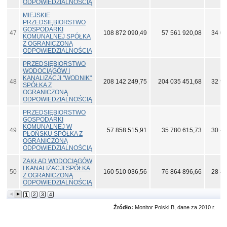
ODPOWIEDZIALNOŚCIĄ
MIEJSKIE
PRZEDSIĘBIORSTWO
GOSPODARKI
47
108 872 090,49
57 561 920,08
34 04
KOMUNALNEJ SPÓŁKA
Z OGRANICZONĄ
ODPOWIEDZIALNOŚCIĄ
PRZEDSIĘBIORSTWO
WODOCIĄGÓW I
KANALIZACJI "WODNIK"
48
208 142 249,75
204 035 451,68
32 96
SPÓŁKA Z
OGRANICZONĄ
ODPOWIEDZIALNOŚCIĄ
PRZEDSIĘBIORSTWO
GOSPODARKI
KOMUNALNEJ W
49
57 858 515,91
35 780 615,73
30 41
PŁOŃSKU SPÓŁKA Z
OGRANICZONĄ
ODPOWIEDZIALNOŚCIĄ
ZAKŁAD WODOCIĄGÓW
I KANALIZACJI SPÓŁKA
50
160 510 036,56
76 864 896,66
28 47
Z OGRANICZONĄ
ODPOWIEDZIALNOŚCIĄ
1
2
3
4
Źródło:
Monitor Polski B, dane za 2010 r.