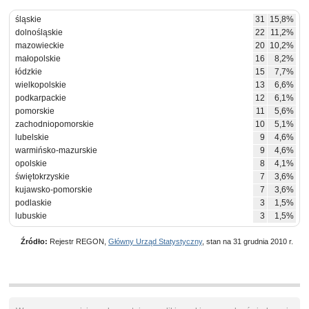
śląskie
31
15,8%
dolnośląskie
22
11,2%
mazowieckie
20
10,2%
małopolskie
16
8,2%
łódzkie
15
7,7%
wielkopolskie
13
6,6%
podkarpackie
12
6,1%
pomorskie
11
5,6%
zachodniopomorskie
10
5,1%
lubelskie
9
4,6%
warmińsko-mazurskie
9
4,6%
opolskie
8
4,1%
świętokrzyskie
7
3,6%
kujawsko-pomorskie
7
3,6%
podlaskie
3
1,5%
lubuskie
3
1,5%
Źródło:
Rejestr REGON,
Główny Urząd Statystyczny
, stan na 31 grudnia 2010 r.