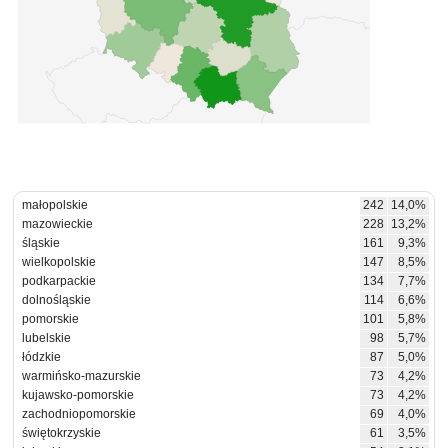
małopolskie
242
14,0%
mazowieckie
228
13,2%
śląskie
161
9,3%
wielkopolskie
147
8,5%
podkarpackie
134
7,7%
dolnośląskie
114
6,6%
pomorskie
101
5,8%
lubelskie
98
5,7%
łódzkie
87
5,0%
warmińsko-mazurskie
73
4,2%
kujawsko-pomorskie
73
4,2%
zachodniopomorskie
69
4,0%
świętokrzyskie
61
3,5%