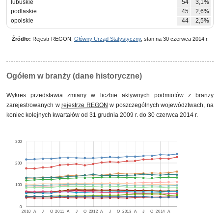
lubuskie
54
3,1%
podlaskie
45
2,6%
opolskie
44
2,5%
Źródło:
Rejestr REGON,
Główny Urząd Statystyczny
, stan na 30 czerwca 2014 r.
Ogółem w branży (dane historyczne)
Wykres przedstawia zmiany w liczbie aktywnych podmiotów z branży
zarejestrowanych w
rejestrze REGON
w poszczególnych województwach, na
koniec kolejnych kwartałów od 31 grudnia 2009 r. do 30 czerwca 2014 r.
300
200
100
0
2010
A
J
O
2011
A
J
O
2012
A
J
O
2013
A
J
O
2014
A