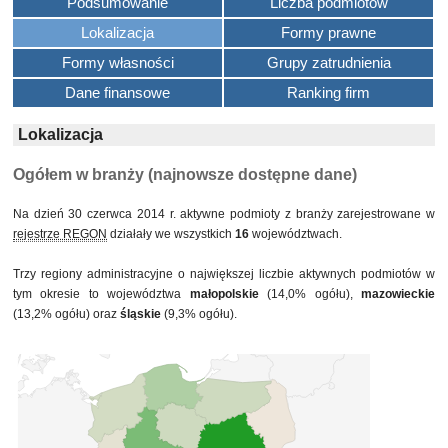
Podsumowanie
Liczba podmiotów
Lokalizacja
Formy prawne
Formy własności
Grupy zatrudnienia
Dane finansowe
Ranking firm
Lokalizacja
Ogółem w branży (najnowsze dostępne dane)
Na dzień 30 czerwca 2014 r. aktywne podmioty z branży zarejestrowane w
rejestrze REGON
działały we wszystkich
16
województwach.
Trzy regiony administracyjne o największej liczbie aktywnych podmiotów w
tym okresie to województwa
małopolskie
(14,0% ogółu),
mazowieckie
(13,2% ogółu) oraz
śląskie
(9,3% ogółu).