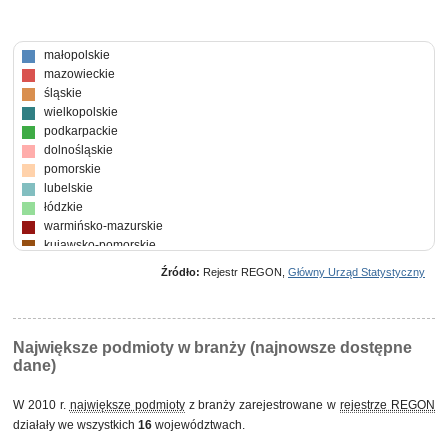
małopolskie
mazowieckie
śląskie
wielkopolskie
podkarpackie
dolnośląskie
pomorskie
lubelskie
łódzkie
warmińsko-mazurskie
kujawsko-pomorskie
zachodniopomorskie
Źródło:
Rejestr REGON,
Główny Urząd Statystyczny
świętokrzyskie
lubuskie
podlaskie
opolskie
Największe podmioty w branży (najnowsze dostępne
dane)
W 2010 r.
największe podmioty
z branży zarejestrowane w
rejestrze REGON
działały we wszystkich
16
województwach.