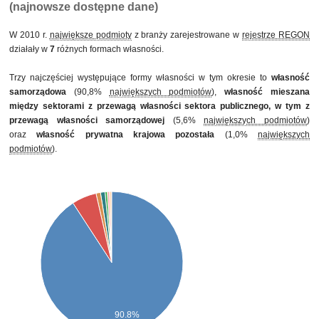
(najnowsze dostępne dane)
W 2010 r.
największe podmioty
z branży zarejestrowane w
rejestrze REGON
działały w
7
różnych formach własności.
Trzy najczęściej występujące formy własności w tym okresie to
własność
samorządowa
(90,8%
największych podmiotów
),
własność mieszana
między sektorami z przewagą własności sektora publicznego, w tym z
przewagą własności samorządowej
(5,6%
największych podmiotów
)
oraz
własność prywatna krajowa pozostała
(1,0%
największych
podmiotów
).
90.8%