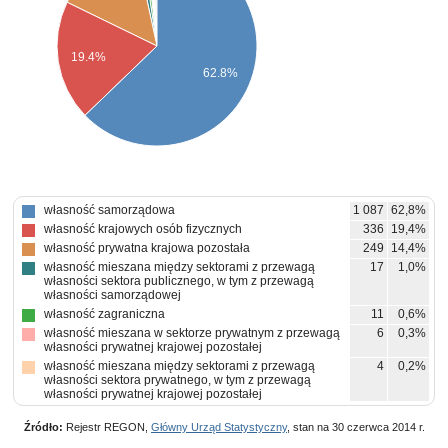
19.4%
62.8%
własność samorządowa
1 087
62,8%
własność krajowych osób fizycznych
336
19,4%
własność prywatna krajowa pozostała
249
14,4%
własność mieszana między sektorami z przewagą
17
1,0%
własności sektora publicznego, w tym z przewagą
własności samorządowej
własność zagraniczna
11
0,6%
własność mieszana w sektorze prywatnym z przewagą
6
0,3%
własności prywatnej krajowej pozostałej
własność mieszana między sektorami z przewagą
4
0,2%
własności sektora prywatnego, w tym z przewagą
własności prywatnej krajowej pozostałej
własność państwowych osób prawnych
4
0,2%
Źródło:
Rejestr REGON,
Główny Urząd Statystyczny
, stan na 30 czerwca 2014 r.
własność mieszana między sektorami z takim samym
3
0,2%
udziałem własności sektora publicznego i prywatnego z