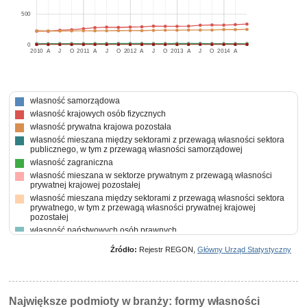
500
0
2010
A
J
O
2011
A
J
O
2012
A
J
O
2013
A
J
O
2014
A
własność samorządowa
własność krajowych osób fizycznych
własność prywatna krajowa pozostała
własność mieszana między sektorami z przewagą własności sektora
publicznego, w tym z przewagą własności samorządowej
własność zagraniczna
własność mieszana w sektorze prywatnym z przewagą własności
prywatnej krajowej pozostałej
własność mieszana między sektorami z przewagą własności sektora
prywatnego, w tym z przewagą własności prywatnej krajowej
pozostałej
własność państwowych osób prawnych
własność mieszana między sektorami z takim samym udziałem
Źródło:
Rejestr REGON,
Główny Urząd Statystyczny
własności sektora publicznego i prywatnego z brakiem przewagi
któregokolwiek rodzaju własności w kapitale ogółem
własność mieszana w sektorze prywatnym z przewagą własności
krajowych osób fizycznych
Największe podmioty w branży: formy własności