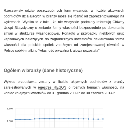
brakiem przewagi któregokolwiek rodzaju własności w
kapitale ogółem
Rzeczywisty udział poszczególnych form własności w liczbie aktywnych
własność mieszana w sektorze prywatnym z przewagą
3
0,2%
podmiotów działających w branży może się różnić od zaprezentowanego na
własności krajowych osób fizycznych
wykresach. Wynika to z faktu, że nie wszystkie podmioty informują Główny
pozostałe
11
0,6%
Urząd Statystyczny o zmianie formy własności bezpośrednio po dokonaniu
zmian w strukturze własnościowej. Ponadto w przypadku niektórych grup
kapitałowych należących do zagranicznych inwestorów deklarowana forma
własności dla polskich spółek zależnych od zarejestrowanej również w
Polsce spółki-matki to "własność prywatna krajowa pozostała".
Ogółem w branży (dane historyczne)
Wykres przedstawia zmiany w liczbie aktywnych podmiotów z branży
zarejestrowanych w
rejestrze REGON
o różnych formach własności, na
koniec kolejnych kwartałów od 31 grudnia 2009 r. do 30 czerwca 2014 r.
1,500
1,000