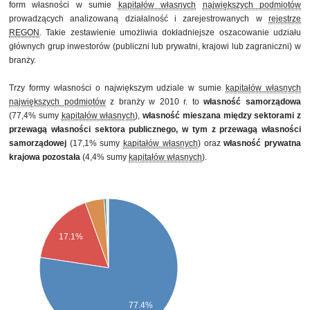
form własności w sumie
kapitałów własnych
największych podmiotów
prowadzących analizowaną działalność i zarejestrowanych w
rejestrze
REGON
. Takie zestawienie umożliwia dokładniejsze oszacowanie udziału
głównych grup inwestorów (publiczni lub prywatni, krajowi lub zagraniczni) w
branży.
Trzy formy własności o największym udziale w sumie
kapitałów własnych
największych podmiotów
z branży w 2010 r. to
własność samorządowa
(77,4% sumy
kapitałów własnych
),
własność mieszana między sektorami z
przewagą własności sektora publicznego, w tym z przewagą własności
samorządowej
(17,1% sumy
kapitałów własnych
) oraz
własność prywatna
krajowa pozostała
(4,4% sumy
kapitałów własnych
).
17.1%
77.4%