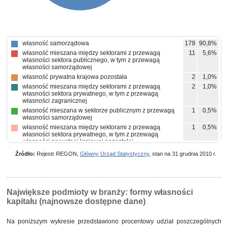
własność samorządowa
178
90,8%
własność mieszana między sektorami z przewagą
11
5,6%
własności sektora publicznego, w tym z przewagą
własności samorządowej
własność prywatna krajowa pozostała
2
1,0%
własność mieszana między sektorami z przewagą
2
1,0%
własności sektora prywatnego, w tym z przewagą
własności zagranicznej
własność mieszana w sektorze publicznym z przewagą
1
0,5%
własności samorządowej
własność mieszana między sektorami z przewagą
1
0,5%
własności sektora prywatnego, w tym z przewagą
własności prywatnej krajowej pozostałej
własność państwowych osób prawnych
1
0,5%
Źródło:
Rejestr REGON,
Główny Urząd Statystyczny
, stan na 31 grudnia 2010 r.
Największe podmioty w branży: formy własności
kapitału (najnowsze dostępne dane)
Na poniższym wykresie przedstawiono procentowy udział poszczególnych