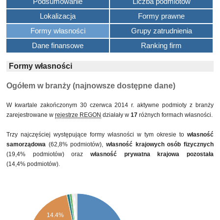
Podsumowanie
Liczba podmiotów
Lokalizacja
Formy prawne
Formy własności
Grupy zatrudnienia
Dane finansowe
Ranking firm
Formy własności
Ogółem w branży (najnowsze dostępne dane)
W kwartale zakończonym 30 czerwca 2014 r. aktywne podmioty z branży
zarejestrowane w
rejestrze REGON
działały w
17
różnych formach własności.
Trzy najczęściej występujące formy własności w tym okresie to
własność
samorządowa
(62,8% podmiotów),
własność krajowych osób fizycznych
(19,4% podmiotów) oraz
własność prywatna krajowa pozostała
(14,4% podmiotów).
14.4%