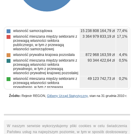
własność samorządowa
15 238 808 164,79 zł
77,4%
własność mieszana między sektorami z
3 364 979 833,19 zł
17,1%
przewagą własności sektora
publicznego, w tym z przewagą
własności samorządowej
własność prywatna krajowa pozostała
872 968 163,59 zł
4,4%
własność mieszana między sektorami z
93 344 422,64 zł
0,5%
przewagą własności sektora
prywatnego, w tym z przewagą
własności prywatnej krajowej pozostałej
własność mieszana między sektorami z
49 123 742,73 zł
0,2%
przewagą własności sektora
prywatnego, w tym z przewagą
własności zagranicznej
Źródło:
Rejestr REGON,
Główny Urząd Statystyczny
, stan na 31 grudnia 2010 r.
własność państwowych osób prawnych
46 931 449,88 zł
0,2%
własność mieszana w sektorze
21 952 948,47 zł
0,1%
publicznym z przewagą własności
samorządowej
W naszym serwisie wykorzystujemy pliki cookies w celu świadczenia
Państwu usług na najwyższym poziomie, w tym w sposób dostosowany