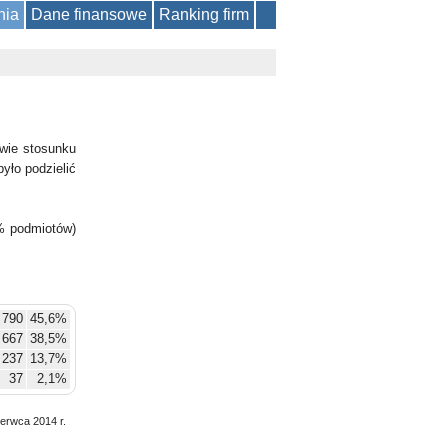
nia
Dane finansowe
Ranking firm
wie stosunku
yło podzielić
% podmiotów)
790
45,6%
667
38,5%
237
13,7%
37
2,1%
zerwca 2014 r.