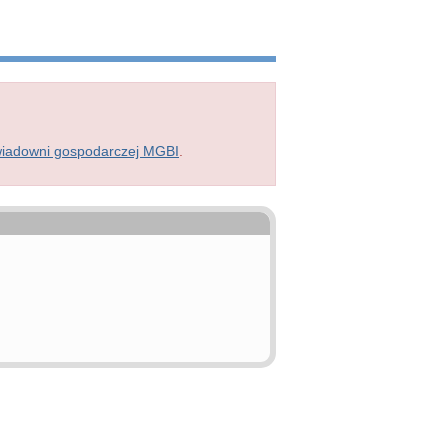
wiadowni gospodarczej MGBI
.