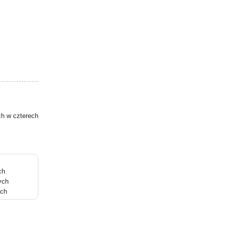
ch w czterech
ch
ych
ych