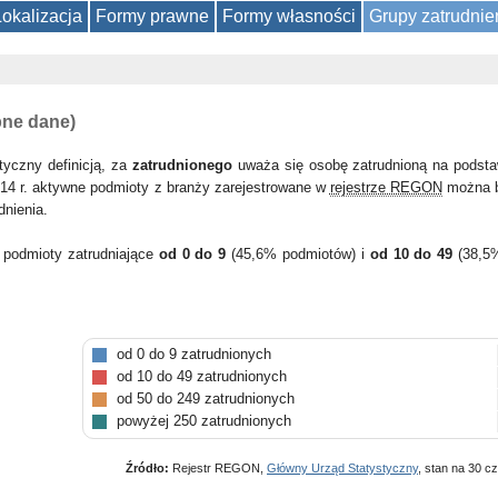
Lokalizacja
Formy prawne
Formy własności
Grupy zatrudnie
pne dane)
tyczny definicją, za
zatrudnionego
uważa się osobę zatrudnioną na podsta
14 r. aktywne podmioty z branży zarejestrowane w
rejestrze REGON
można b
dnienia.
 podmioty zatrudniające
od 0 do 9
(45,6% podmiotów) i
od 10 do 49
(38,5
od 0 do 9 zatrudnionych
od 10 do 49 zatrudnionych
od 50 do 249 zatrudnionych
powyżej 250 zatrudnionych
Źródło:
Rejestr REGON,
Główny Urząd Statystyczny
, stan na 30 c