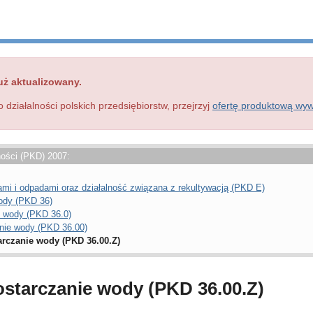
uż aktualizowany.
o działalności polskich przedsiębiorstw, przejrzyj
ofertę produktową wy
ności (PKD) 2007:
i i odpadami oraz działalność związana z rekultywacją (PKD E)
wody (PKD 36)
ie wody (PKD 36.0)
anie wody (PKD 36.00)
arczanie wody (PKD 36.00.Z)
dostarczanie wody (PKD 36.00.Z)