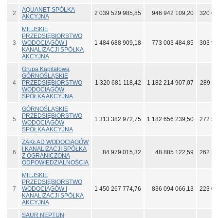
AQUANET SPÓŁKA
2
2 039 529 985,85
946 942 109,20
320 69
AKCYJNA
MIEJSKIE
PRZEDSIĘBIORSTWO
3
WODOCIĄGÓW I
1 484 688 909,18
773 003 484,85
303 93
KANALIZACJI SPÓŁKA
AKCYJNA
Grupa Kapitałowa
GÓRNOŚLĄSKIE
4
PRZEDSIĘBIORSTWO
1 320 681 118,42
1 182 214 907,07
289 37
WODOCIĄGÓW
SPÓŁKA AKCYJNA
GÓRNOŚLĄSKIE
PRZEDSIĘBIORSTWO
5
1 313 382 972,75
1 182 656 239,50
272 59
WODOCIĄGÓW
SPÓŁKA AKCYJNA
ZAKŁAD WODOCIĄGÓW
I KANALIZACJI SPÓŁKA
6
84 979 015,32
48 885 122,59
262 14
Z OGRANICZONĄ
ODPOWIEDZIALNOŚCIĄ
MIEJSKIE
PRZEDSIĘBIORSTWO
7
WODOCIĄGÓW I
1 450 267 774,76
836 094 066,13
223 04
KANALIZACJI SPÓŁKA
AKCYJNA
SAUR NEPTUN