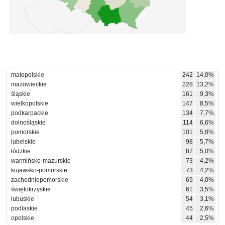
małopolskie
242
14,0%
mazowieckie
228
13,2%
śląskie
161
9,3%
wielkopolskie
147
8,5%
podkarpackie
134
7,7%
dolnośląskie
114
6,6%
pomorskie
101
5,8%
lubelskie
98
5,7%
łódzkie
87
5,0%
warmińsko-mazurskie
73
4,2%
kujawsko-pomorskie
73
4,2%
zachodniopomorskie
69
4,0%
świętokrzyskie
61
3,5%
lubuskie
54
3,1%
podlaskie
45
2,6%
opolskie
44
2,5%