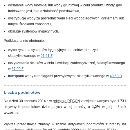
odsalanie wody morskiej lub wody gruntowej w celu produkcji wody, gdy
traktowane jest jako działalność podstawowa,
dystrybucję wody za pośrednictwem sieci wodociągowych, cysternami lub
innymi środkami transportu,
obsługę systemów irygacyjnych.
Podklasa ta nie obejmuje:
wykorzystania systemów irygacyjnych do celów rolniczych,
sklasyfikowanego w
01.61.Z
,
oczyszczania ścieków w celu likwidacji zanieczyszczeń, sklasyfikowanego
w
37.00.Z
,
transportu wody rurociągami przesyłowymi, sklasyfikowanego w
49.50.B
.
Liczba podmiotów
Na dzień 30 czerwca 2014 r. w
rejestrze REGON
zarejestrowanych było
1 731
aktywnych podmiotów działających w tej branży, o
1,2%
więcej niż rok
wcześniej.
Wykres przedstawia zmiany w liczbie aktywnych podmiotów z branży na