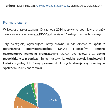
Źródło:
Rejestr REGON,
Główny Urząd Statystyczny
, stan na 30 czerwca 2014 r.
Formy prawne
W kwartale zakończonym 30 czerwca 2014 r. aktywne podmioty z branży
zarejestrowane w
rejestrze REGON
działały w
15
różnych formach prawnych.
Trzy najczęściej występujące formy prawne w tym okresie to
spółki z
ograniczoną odpowiedzialnością
(36,2% podmiotów),
gminne
samorządowe jednostki organizacyjne
(31,0% podmiotów) oraz
spółki
przewidziane w przepisach innych ustaw niż kodeks spółek handlowych i
kodeks cywilny lub formy prawne, do których stosuje się przepisy o
spółkach
(15,0% podmiotów).
13%
36.2%
15%