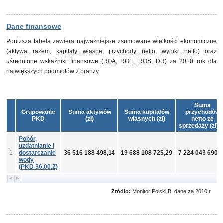
Dane finansowe
Poniższa tabela zawiera najważniejsze zsumowane wielkości ekonomiczne
(
aktywa razem
,
kapitały własne
,
przychody netto
,
wyniki netto
) oraz
uśrednione wskaźniki finansowe (
ROA
,
ROE
,
ROS
,
DR
) za 2010 rok dla
największych podmiotów
z branży.
Suma
Grupowanie
Suma aktywów
Suma kapitałów
przychodów
PKD
(zł)
własnych (zł)
netto ze
sprzedaży (zł)
Pobór,
uzdatnianie i
1
dostarczanie
36 516 188 498,14
19 688 108 725,29
7 224 043 690,0
wody
(PKD 36.00.Z)
Źródło:
Monitor Polski B, dane za 2010 r.