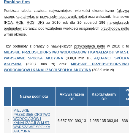
Ranking firm
Poniższa tabela zawiera najważniejsze wielkości ekonomiczne (
aktywa
razem
,
kapitał własny
,
przychody netto
,
wynik netto
) oraz wskaźniki finansowe
(
ROA
,
ROE
,
ROS
,
DR
) za 2010 rok dla
20
spośród
196
największych
podmiotów
z branży, pod względem wielkości osiągniętych
przychodów netto
w tym okresie.
Trzy podmioty z branży o największych
przychodach netto
w 2010 r. to
MIEJSKIE PRZEDSIĘBIORSTWO WODOCIĄGÓW I KANALIZACJI W M.ST.
WARSZAWIE SPÓŁKA AKCYJNA
(838,0 mln zł),
AQUANET SPÓŁKA
AKCYJNA
(320,7 mln zł) oraz
MIEJSKIE PRZEDSIĘBIORSTWO
WODOCIĄGÓW I KANALIZACJI SPÓŁKA AKCYJNA
(303,9 mln zł).
Prz
Aktywa razem
Kapitał własny
net
Nazwa podmiotu
(zł)
(zł)
spr
(z
MIEJSKIE
PRZEDSIĘBIORSTWO
WODOCIĄGÓW I
1
6 657 591 393,13
1 955 135 383,04
838 02
KANALIZACJI W M.ST.
WARSZAWIE SPÓŁKA
AKCYJNA