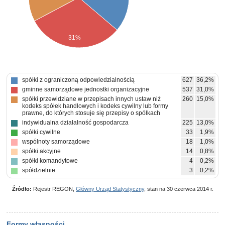
31%
spółki z ograniczoną odpowiedzialnością
627
36,2%
gminne samorządowe jednostki organizacyjne
537
31,0%
spółki przewidziane w przepisach innych ustaw niż
260
15,0%
kodeks spółek handlowych i kodeks cywilny lub formy
prawne, do których stosuje się przepisy o spółkach
indywidualna działalność gospodarcza
225
13,0%
spółki cywilne
33
1,9%
wspólnoty samorządowe
18
1,0%
spółki akcyjne
14
0,8%
spółki komandytowe
4
0,2%
spółdzielnie
3
0,2%
powiatowe samorządowe jednostki organizacyjne
2
0,1%
Źródło:
pozostałe
Rejestr REGON,
Główny Urząd Statystyczny
, stan na 30 czerwca 2014 r.
8
0,5%
Formy własności