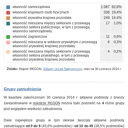
własność samorządowa
1 087
62,8%
własność krajowych osób fizycznych
336
19,4%
własność prywatna krajowa pozostała
249
14,4%
własność mieszana między sektorami z przewagą
17
1,0%
własności sektora publicznego, w tym z przewagą
własności samorządowej
własność zagraniczna
11
0,6%
własność mieszana w sektorze prywatnym z przewagą
6
0,3%
własności prywatnej krajowej pozostałej
własność mieszana między sektorami z przewagą
4
0,2%
własności sektora prywatnego, w tym z przewagą
własności prywatnej krajowej pozostałej
własność państwowych osób prawnych
4
0,2%
Źródło:
Rejestr REGON,
Główny Urząd Statystyczny
, stan na 30 czerwca 2014 r.
własność mieszana między sektorami z takim samym
3
0,2%
udziałem własności sektora publicznego i prywatnego z
brakiem przewagi któregokolwiek rodzaju własności w
kapitale ogółem
własność mieszana w sektorze prywatnym z przewagą
3
0,2%
Grupy zatrudnienia
własności krajowych osób fizycznych
pozostałe
11
0,6%
W kwartale zakończonym 30 czerwca 2014 r. aktywne podmioty z branży
zarejestrowane w
rejestrze REGON
można było podzielić na
4
różne grupy
pod względem wielkości zatrudnienia.
Dwie największe grupy w tym okresie tworzyły aktywne podmioty
zatrudniające
od 0 do 9
(45,6% podmiotów) i
od 10 do 49
(38,5% podmiotów)