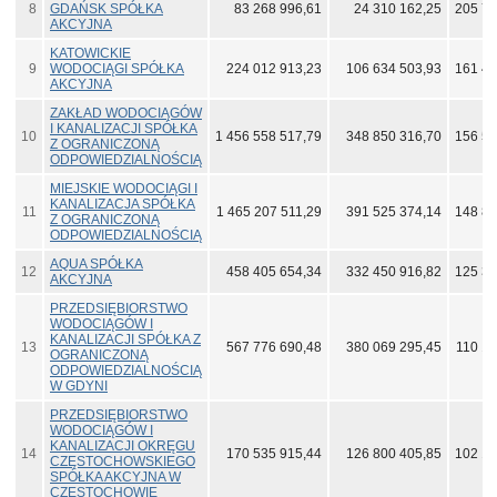
8
GDAŃSK SPÓŁKA
83 268 996,61
24 310 162,25
205 75
AKCYJNA
KATOWICKIE
9
WODOCIĄGI SPÓŁKA
224 012 913,23
106 634 503,93
161 41
AKCYJNA
ZAKŁAD WODOCIĄGÓW
I KANALIZACJI SPÓŁKA
10
1 456 558 517,79
348 850 316,70
156 54
Z OGRANICZONĄ
ODPOWIEDZIALNOŚCIĄ
MIEJSKIE WODOCIĄGI I
KANALIZACJA SPÓŁKA
11
1 465 207 511,29
391 525 374,14
148 85
Z OGRANICZONĄ
ODPOWIEDZIALNOŚCIĄ
AQUA SPÓŁKA
12
458 405 654,34
332 450 916,82
125 30
AKCYJNA
PRZEDSIĘBIORSTWO
WODOCIĄGÓW I
KANALIZACJI SPÓŁKA Z
13
567 776 690,48
380 069 295,45
110 19
OGRANICZONĄ
ODPOWIEDZIALNOŚCIĄ
W GDYNI
PRZEDSIĘBIORSTWO
WODOCIĄGÓW I
KANALIZACJI OKRĘGU
14
170 535 915,44
126 800 405,85
102 10
CZĘSTOCHOWSKIEGO
SPÓŁKA AKCYJNA W
CZĘSTOCHOWIE