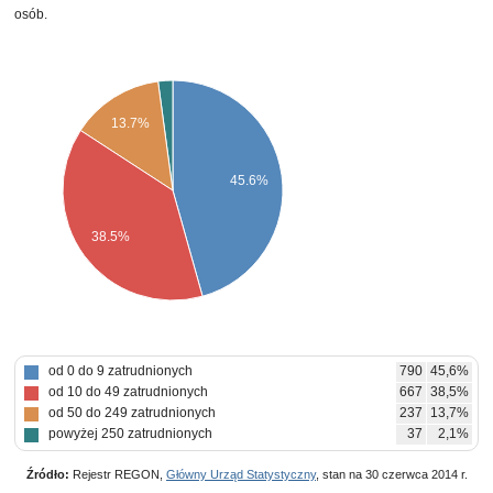
osób.
13.7%
45.6%
38.5%
od 0 do 9 zatrudnionych
790
45,6%
od 10 do 49 zatrudnionych
667
38,5%
od 50 do 249 zatrudnionych
237
13,7%
powyżej 250 zatrudnionych
37
2,1%
Źródło:
Rejestr REGON,
Główny Urząd Statystyczny
, stan na 30 czerwca 2014 r.