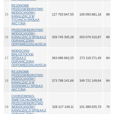
REJONOWE
PRZEDSIĘBIORSTWO
WODOCIĄGÓW I
15
127 703 647,55
100 093 881,18
98 88
KANALIZACJI W
TYCHACH SPÓŁKA
AKCYJNA
PRZEDSIĘBIORSTWO
WODOCIĄGÓW I
16
KANALIZACJI SPÓŁKA Z
359 745 305,28
263 079 310,87
88 25
OGRANICZONĄ
ODPOWIEDZIALNOŚCIĄ
WODOCIĄGI
BIAŁOSTOCKIE
17
SPÓŁKA Z
363 086 662,25
272 118 271,45
84 87
OGRANICZONĄ
ODPOWIEDZIALNOŚCIĄ
REJONOWE
PRZEDSIĘBIORSTWO
WODOCIĄGÓW I
18
373 798 141,66
349 721 149,64
84 63
KANALIZACJI W
SOSNOWCU SPÓŁKA
AKCYJNA
CHORZOWSKO-
ŚWIĘTOCHŁOWICKIE
PRZEDSIĘBIORSTWO
19
WODOCIĄGÓW I
328 127 149,11
101 389 025,70
76 79
KANALIZACJI SPÓŁKA Z