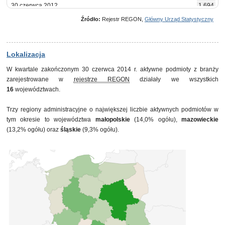
30 czerwca 2012
1 694
30 września 2012
1 693
Źródło:
Rejestr REGON,
Główny Urząd Statystyczny
31 grudnia 2012
1 694
31 marca 2013
1 693
30 czerwca 2013
1 710
30 września 2013
1 706
Lokalizacja
31 grudnia 2013
1 708
W kwartale zakończonym 30 czerwca 2014 r. aktywne podmioty z branży
31 marca 2014
1 711
zarejestrowane w
rejestrze REGON
działały we wszystkich
30 czerwca 2014
1 731
16
województwach.
Trzy regiony administracyjne o największej liczbie aktywnych podmiotów w
tym okresie to województwa
małopolskie
(14,0% ogółu),
mazowieckie
(13,2% ogółu) oraz
śląskie
(9,3% ogółu).