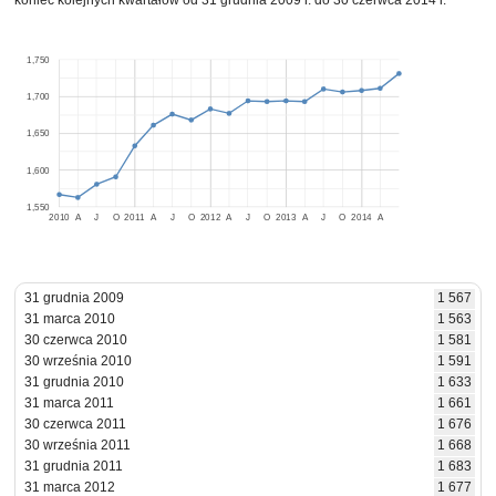
koniec kolejnych kwartałów od 31 grudnia 2009 r. do 30 czerwca 2014 r.
1,750
1,700
1,650
1,600
1,550
2010
A
J
O
2011
A
J
O
2012
A
J
O
2013
A
J
O
2014
A
31 grudnia 2009
1 567
31 marca 2010
1 563
30 czerwca 2010
1 581
30 września 2010
1 591
31 grudnia 2010
1 633
31 marca 2011
1 661
30 czerwca 2011
1 676
30 września 2011
1 668
31 grudnia 2011
1 683
31 marca 2012
1 677