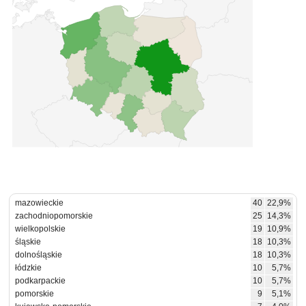
mazowieckie
40
22,9%
zachodniopomorskie
25
14,3%
wielkopolskie
19
10,9%
śląskie
18
10,3%
dolnośląskie
18
10,3%
łódzkie
10
5,7%
podkarpackie
10
5,7%
pomorskie
9
5,1%