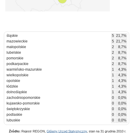
śląskie
5
21,7%
mazowieckie
5
21,7%
małopolskie
2
8,7%
lubelskie
2
8,7%
pomorskie
2
8,7%
podkarpackie
2
8,7%
warmińsko-mazurskie
1
4,3%
wielkopolskie
1
4,3%
opolskie
1
4,3%
łódzkie
1
4,3%
dolnośląskie
1
4,3%
zachodniopomorskie
0
0,0%
kujawsko-pomorskie
0
0,0%
świętokrzyskie
0
0,0%
podlaskie
0
0,0%
lubuskie
0
0,0%
Źródło:
Rejestr REGON,
Główny Urząd Statystyczny
, stan na 31 grudnia 2010 r.