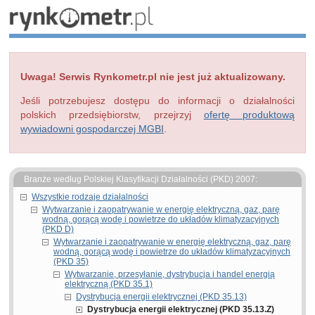
Uwaga! Serwis Rynkometr.pl nie jest już aktualizowany.
Jeśli potrzebujesz dostępu do informacji o działalności
polskich przedsiębiorstw, przejrzyj
ofertę produktową
wywiadowni gospodarczej MGBI
.
Branże według Polskiej Klasyfikacji Działalności (PKD) 2007:
Wszystkie rodzaje działalności
Wytwarzanie i zaopatrywanie w energię elektryczną, gaz, parę
wodną, gorącą wodę i powietrze do układów klimatyzacyjnych
(PKD D)
Wytwarzanie i zaopatrywanie w energię elektryczną, gaz, parę
wodną, gorącą wodę i powietrze do układów klimatyzacyjnych
(PKD 35)
Wytwarzanie, przesyłanie, dystrybucja i handel energią
elektryczną (PKD 35.1)
Dystrybucja energii elektrycznej (PKD 35.13)
Dystrybucja energii elektrycznej (PKD 35.13.Z)