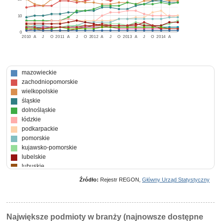
10
0
2010
A
J
O
2011
A
J
O
2012
A
J
O
2013
A
J
O
2014
A
mazowieckie
zachodniopomorskie
wielkopolskie
śląskie
dolnośląskie
łódzkie
podkarpackie
pomorskie
kujawsko-pomorskie
lubelskie
lubuskie
świętokrzyskie
Źródło:
Rejestr REGON,
Główny Urząd Statystyczny
warmińsko-mazurskie
opolskie
małopolskie
podlaskie
Największe podmioty w branży (najnowsze dostępne