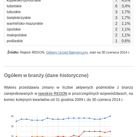
kujawsko-pomorskie
7
4,0%
lubelskie
6
3,4%
lubuskie
3
1,7%
świętokrzyskie
3
1,7%
warmińsko-mazurskie
2
1,1%
opolskie
2
1,1%
małopolskie
2
1,1%
podlaskie
1
0,6%
Źródło:
Rejestr REGON,
Główny Urząd Statystyczny
, stan na 30 czerwca 2014 r.
Ogółem w branży (dane historyczne)
Wykres przedstawia zmiany w liczbie aktywnych podmiotów z branży
zarejestrowanych w
rejestrze REGON
w poszczególnych województwach, na
koniec kolejnych kwartałów od 31 grudnia 2009 r. do 30 czerwca 2014 r.
40
30
20