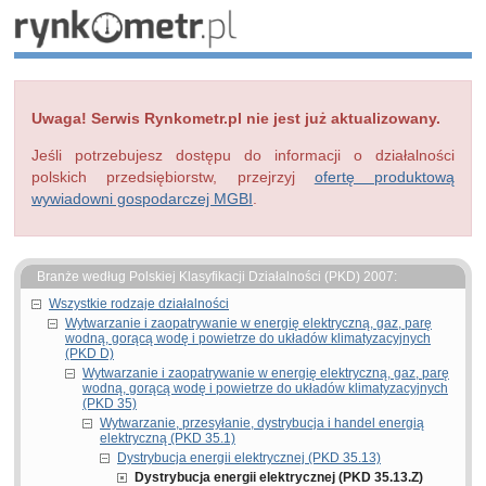
Uwaga! Serwis Rynkometr.pl nie jest już aktualizowany.
Jeśli potrzebujesz dostępu do informacji o działalności
polskich przedsiębiorstw, przejrzyj
ofertę produktową
wywiadowni gospodarczej MGBI
.
Branże według Polskiej Klasyfikacji Działalności (PKD) 2007:
Wszystkie rodzaje działalności
Wytwarzanie i zaopatrywanie w energię elektryczną, gaz, parę
wodną, gorącą wodę i powietrze do układów klimatyzacyjnych
(PKD D)
Wytwarzanie i zaopatrywanie w energię elektryczną, gaz, parę
wodną, gorącą wodę i powietrze do układów klimatyzacyjnych
(PKD 35)
Wytwarzanie, przesyłanie, dystrybucja i handel energią
elektryczną (PKD 35.1)
Dystrybucja energii elektrycznej (PKD 35.13)
Dystrybucja energii elektrycznej (PKD 35.13.Z)