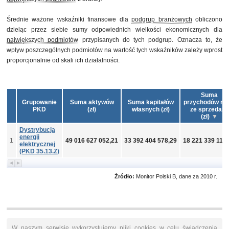
Średnie ważone wskaźniki finansowe dla
podgrup branżowych
obliczono
dzieląc przez siebie sumy odpowiednich wielkości ekonomicznych dla
największych podmiotów
przypisanych do tych podgrup. Oznacza to, że
wpływ poszczególnych podmiotów na wartość tych wskaźników zależy wprost
proporcjonalnie od skali ich działalności.
Suma
Grupowanie
Suma aktywów
Suma kapitałów
przychodów net
PKD
(zł)
własnych (zł)
ze sprzedaży
(zł)
Dystrybucja
energii
1
49 016 627 052,21
33 392 404 578,29
18 221 339 113,
elektrycznej
(PKD 35.13.Z)
Źródło:
Monitor Polski B, dane za 2010 r.
W naszym serwisie wykorzystujemy pliki cookies w celu świadczenia