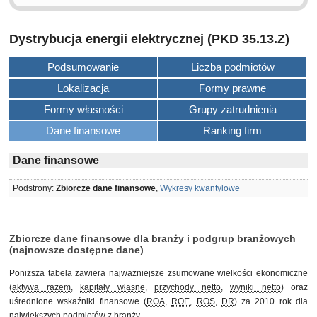
Dystrybucja energii elektrycznej (PKD 35.13.Z)
Podsumowanie
Liczba podmiotów
Lokalizacja
Formy prawne
Formy własności
Grupy zatrudnienia
Dane finansowe
Ranking firm
Dane finansowe
Podstrony:
Zbiorcze dane finansowe
,
Wykresy kwantylowe
Zbiorcze dane finansowe dla branży i podgrup branżowych
(najnowsze dostępne dane)
Poniższa tabela zawiera najważniejsze zsumowane wielkości ekonomiczne
(
aktywa razem
,
kapitały własne
,
przychody netto
,
wyniki netto
) oraz
uśrednione wskaźniki finansowe (
ROA
,
ROE
,
ROS
,
DR
) za 2010 rok dla
największych podmiotów
z branży.