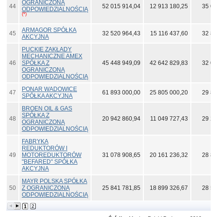
OGRANICZONĄ
44
52 015 914,04
12 913 180,25
35 03
ODPOWIEDZIALNOŚCIĄ
(*)
ARMAGOR SPÓŁKA
45
32 520 964,43
15 116 437,60
32 88
AKCYJNA
PUCKIE ZAKŁADY
MECHANICZNE AMEX
46
SPÓŁKA Z
45 448 949,09
42 642 829,83
32 03
OGRANICZONĄ
ODPOWIEDZIALNOŚCIĄ
PONAR WADOWICE
47
61 893 000,00
25 805 000,20
29 83
SPÓŁKA AKCYJNA
BROEN OIL & GAS
SPÓŁKA Z
48
20 942 860,94
11 049 727,43
29 25
OGRANICZONĄ
ODPOWIEDZIALNOŚCIĄ
FABRYKA
REDUKTORÓW I
49
MOTOREDUKTORÓW
31 078 908,65
20 161 236,32
28 86
"BEFARED" SPÓŁKA
AKCYJNA
MAYR POLSKA SPÓŁKA
50
Z OGRANICZONĄ
25 841 781,85
18 899 326,67
28 58
ODPOWIEDZIALNOŚCIĄ
1
2