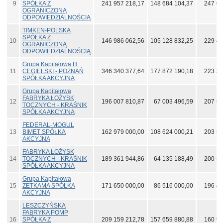
9
SPÓŁKA Z
241 957 218,17
148 684 104,37
247 66
OGRANICZONĄ
ODPOWIEDZIALNOŚCIĄ
TIMKEN-POLSKA
SPÓŁKA Z
10
146 986 062,56
105 128 832,25
229 43
OGRANICZONĄ
ODPOWIEDZIALNOŚCIĄ
Grupa Kapitałowa H.
11
CEGIELSKI - POZNAŃ
346 340 377,64
177 872 190,18
223 32
SPÓŁKA AKCYJNA
Grupa Kapitałowa
FABRYKA ŁOŻYSK
12
196 007 810,87
67 003 496,59
207 58
TOCZNYCH - KRAŚNIK
SPÓŁKA AKCYJNA
FEDERAL-MOGUL
13
BIMET SPÓŁKA
162 979 000,00
108 624 000,21
203 56
AKCYJNA
FABRYKA ŁOŻYSK
14
TOCZNYCH - KRAŚNIK
189 361 944,86
64 135 188,49
200 39
SPÓŁKA AKCYJNA
Grupa Kapitałowa
15
ZETKAMA SPÓŁKA
171 650 000,00
86 516 000,00
196 42
AKCYJNA
LESZCZYŃSKA
FABRYKA POMP
16
SPÓŁKA Z
209 159 212,78
157 659 880,88
160 98