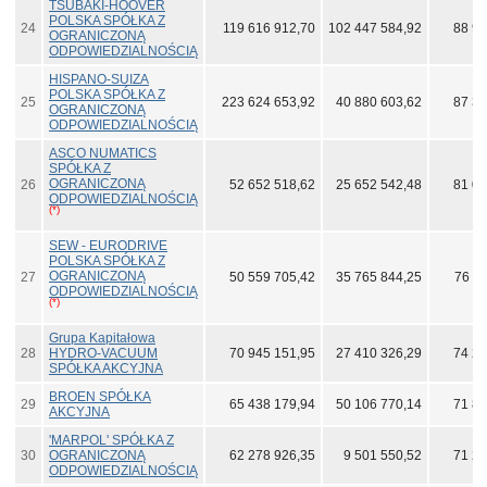
TSUBAKI-HOOVER
POLSKA SPÓŁKA Z
24
119 616 912,70
102 447 584,92
88 93
OGRANICZONĄ
ODPOWIEDZIALNOŚCIĄ
HISPANO-SUIZA
POLSKA SPÓŁKA Z
25
223 624 653,92
40 880 603,62
87 38
OGRANICZONĄ
ODPOWIEDZIALNOŚCIĄ
ASCO NUMATICS
SPÓŁKA Z
OGRANICZONĄ
26
52 652 518,62
25 652 542,48
81 02
ODPOWIEDZIALNOŚCIĄ
(*)
SEW - EURODRIVE
POLSKA SPÓŁKA Z
OGRANICZONĄ
27
50 559 705,42
35 765 844,25
76 71
ODPOWIEDZIALNOŚCIĄ
(*)
Grupa Kapitałowa
28
HYDRO-VACUUM
70 945 151,95
27 410 326,29
74 22
SPÓŁKA AKCYJNA
BROEN SPÓŁKA
29
65 438 179,94
50 106 770,14
71 84
AKCYJNA
'MARPOL' SPÓŁKA Z
30
OGRANICZONĄ
62 278 926,35
9 501 550,52
71 24
ODPOWIEDZIALNOŚCIĄ