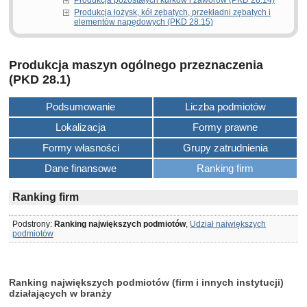
Produkcja pozostałych kurków i zaworów (PKD 28.14)
Produkcja łożysk, kół zębatych, przekładni zębatych i
elementów napędowych (PKD 28.15)
Produkcja maszyn ogólnego przeznaczenia
(PKD 28.1)
Podsumowanie
Liczba podmiotów
Lokalizacja
Formy prawne
Formy własności
Grupy zatrudnienia
Dane finansowe
Ranking firm
Ranking firm
Podstrony:
Ranking największych podmiotów
,
Udział największych
podmiotów
Ranking największych podmiotów (firm i innych instytucji)
działających w branży