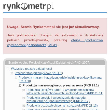
Uwaga! Serwis Rynkometr.pl nie jest już aktualizowany.
Jeśli potrzebujesz dostępu do informacji o działalności
polskich przedsiębiorstw, przejrzyj
ofertę produktową
wywiadowni gospodarczej MGBI
.
Branże według Polskiej Klasyfikacji Działalności (PKD) 2007:
Wszystkie rodzaje działalności
Przetwórstwo przemysłowe (PKD C)
Produkcja maszyn i urządzeń, gdzie indziej niesklasyfikowana
(PKD 28)
Produkcja maszyn ogólnego przeznaczenia (PKD 28.1)
Produkcja silników i turbin, z wyłączeniem silników
lotniczych, samochodowych i motocyklowych (PKD 28.11)
Produkcja sprzętu i wyposażenia do napędu
hydraulicznego i pneumatycznego (PKD 28.12)
Produkcja pozostałych pomp i sprężarek (PKD 28.13)