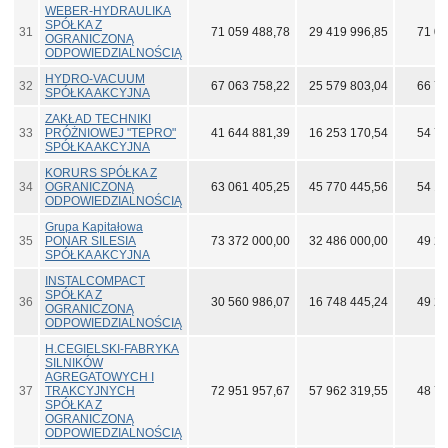
WEBER-HYDRAULIKA
SPÓŁKA Z
31
71 059 488,78
29 419 996,85
71 07
OGRANICZONĄ
ODPOWIEDZIALNOŚCIĄ
HYDRO-VACUUM
32
67 063 758,22
25 579 803,04
66 70
SPÓŁKA AKCYJNA
ZAKŁAD TECHNIKI
33
PRÓŻNIOWEJ "TEPRO"
41 644 881,39
16 253 170,54
54 70
SPÓŁKA AKCYJNA
KORURS SPÓŁKA Z
34
OGRANICZONĄ
63 061 405,25
45 770 445,56
54 12
ODPOWIEDZIALNOŚCIĄ
Grupa Kapitałowa
35
PONAR SILESIA
73 372 000,00
32 486 000,00
49 28
SPÓŁKA AKCYJNA
INSTALCOMPACT
SPÓŁKA Z
36
30 560 986,07
16 748 445,24
49 24
OGRANICZONĄ
ODPOWIEDZIALNOŚCIĄ
H.CEGIELSKI-FABRYKA
SILNIKÓW
AGREGATOWYCH I
37
TRAKCYJNYCH
72 951 957,67
57 962 319,55
48 75
SPÓŁKA Z
OGRANICZONĄ
ODPOWIEDZIALNOŚCIĄ