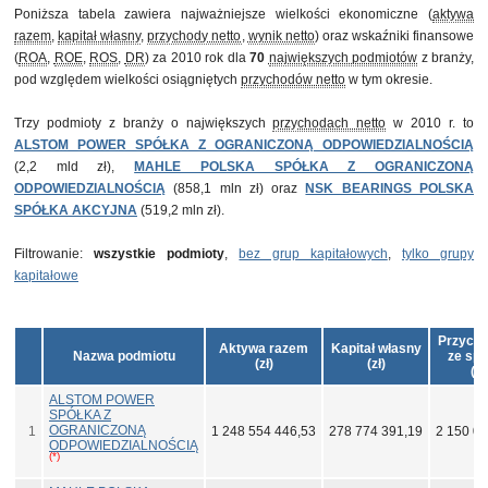
Poniższa tabela zawiera najważniejsze wielkości ekonomiczne (
aktywa
razem
,
kapitał własny
,
przychody netto
,
wynik netto
) oraz wskaźniki finansowe
(
ROA
,
ROE
,
ROS
,
DR
) za 2010 rok dla
70
największych podmiotów
z branży,
pod względem wielkości osiągniętych
przychodów netto
w tym okresie.
Trzy podmioty z branży o największych
przychodach netto
w 2010 r. to
ALSTOM POWER SPÓŁKA Z OGRANICZONĄ ODPOWIEDZIALNOŚCIĄ
(2,2 mld zł),
MAHLE POLSKA SPÓŁKA Z OGRANICZONĄ
ODPOWIEDZIALNOŚCIĄ
(858,1 mln zł) oraz
NSK BEARINGS POLSKA
SPÓŁKA AKCYJNA
(519,2 mln zł).
Filtrowanie:
wszystkie podmioty
,
bez grup kapitałowych
,
tylko grupy
kapitałowe
Przycho
Aktywa razem
Kapitał własny
Nazwa podmiotu
ze spr
(zł)
(zł)
(zł
ALSTOM POWER
SPÓŁKA Z
OGRANICZONĄ
1
1 248 554 446,53
278 774 391,19
2 150 01
ODPOWIEDZIALNOŚCIĄ
(*)