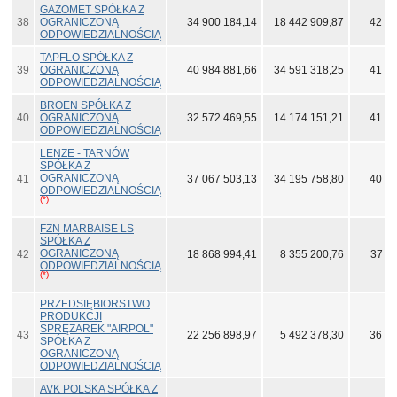
GAZOMET SPÓŁKA Z
38
OGRANICZONĄ
34 900 184,14
18 442 909,87
42 37
ODPOWIEDZIALNOŚCIĄ
TAPFLO SPÓŁKA Z
39
OGRANICZONĄ
40 984 881,66
34 591 318,25
41 05
ODPOWIEDZIALNOŚCIĄ
BROEN SPÓŁKA Z
40
OGRANICZONĄ
32 572 469,55
14 174 151,21
41 03
ODPOWIEDZIALNOŚCIĄ
LENZE - TARNÓW
SPÓŁKA Z
OGRANICZONĄ
41
37 067 503,13
34 195 758,80
40 31
ODPOWIEDZIALNOŚCIĄ
(*)
FZN MARBAISE LS
SPÓŁKA Z
OGRANICZONĄ
42
18 868 994,41
8 355 200,76
37 66
ODPOWIEDZIALNOŚCIĄ
(*)
PRZEDSIĘBIORSTWO
PRODUKCJI
SPRĘŻAREK "AIRPOL"
43
22 256 898,97
5 492 378,30
36 04
SPÓŁKA Z
OGRANICZONĄ
ODPOWIEDZIALNOŚCIĄ
AVK POLSKA SPÓŁKA Z