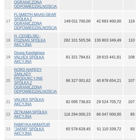
OGRANICZONĄ
ODPOWIEDZIALNOŚCIĄ
FLSMIDTH MAAG GEAR
SPÓŁKA Z
17
149 011 700,00
42 683 400,00
119 28
OGRANICZONĄ
ODPOWIEDZIALNOŚCIĄ
H. CEGIELSKI -
18
POZNAŃ SPÓŁKA
282 101 505,56
130 803 349,49
110 93
AKCYJNA
Grupa Kapitałowa
19
VALVEX SPÓŁKA
81 321 784,61
28 615 441,81
108 29
AKCYJNA
NORD NAPĘDY
ZAKŁADY
PRODUKCYJNE
20
66 327 001,62
40 878 654,21
107 90
SPÓŁKA Z
OGRANICZONĄ
ODPOWIEDZIALNOŚCIĄ
VALVEX SPÓŁKA
21
82 095 736,63
29 524 705,72
107 24
AKCYJNA
ZETKAMA SPÓŁKA
22
116 294 000,23
66 047 000,00
95 89
AKCYJNA
FABRYKA ARMATUR
23
"JAFAR" SPÓŁKA
65 578 629,45
51 110 339,72
93 31
AKCYJNA