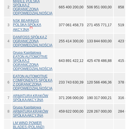
MAHLE POLSKA
SPÓŁKA Z
2
665 400 200,00
506 951 000,00
858 14
OGRANICZONĄ
ODPOWIEDZIALNOŚCIĄ
NSK BEARINGS
POLSKA SPÓŁKA
3
377 061 458,73
271 455 771,17
519 20
(*)
AKCYJNA
DANFOSS SPÓŁKA Z
4
OGRANICZONĄ
255 414 300,00
133 844 600,00
423 96
ODPOWIEDZIALNOŚCIĄ
Grupa Kapitałowa
EATON AUTOMOTIVE
5
SPÓŁKA Z
643 891 422,12
425 478 486,88
415 40
OGRANICZONĄ
ODPOWIEDZIALNOŚCIĄ
EATON AUTOMOTIVE
COMPONENTS SPÓŁKA
6
233 743 630,39
120 566 496,36
378 83
Z OGRANICZONĄ
ODPOWIEDZIALNOŚCIĄ
ARMATURA KRAKÓW
7
371 206 000,00
190 317 000,21
316 48
SPÓŁKA AKCYJNA
Grupa Kapitałowa
8
ARMATURA KRAKÓW
459 622 000,00
228 267 000,00
284 67
SPÓŁKA AKCYJNA
LM WIND POWER
BLADES (POLAND)