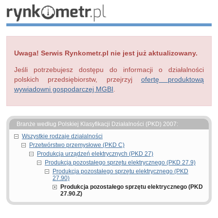
Uwaga! Serwis Rynkometr.pl nie jest już aktualizowany.
Jeśli potrzebujesz dostępu do informacji o działalności
polskich przedsiębiorstw, przejrzyj
ofertę produktową
wywiadowni gospodarczej MGBI
.
Branże według Polskiej Klasyfikacji Działalności (PKD) 2007:
Wszystkie rodzaje działalności
Przetwórstwo przemysłowe (PKD C)
Produkcja urządzeń elektrycznych (PKD 27)
Produkcja pozostałego sprzętu elektrycznego (PKD 27.9)
Produkcja pozostałego sprzętu elektrycznego (PKD
27.90)
Produkcja pozostałego sprzętu elektrycznego (PKD
27.90.Z)