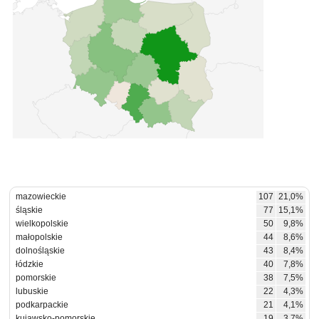
mazowieckie
107
21,0%
śląskie
77
15,1%
wielkopolskie
50
9,8%
małopolskie
44
8,6%
dolnośląskie
43
8,4%
łódzkie
40
7,8%
pomorskie
38
7,5%
lubuskie
22
4,3%
podkarpackie
21
4,1%
kujawsko-pomorskie
19
3,7%