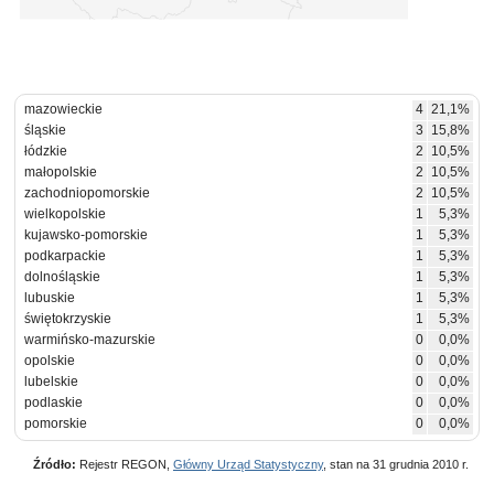
mazowieckie
4
21,1%
śląskie
3
15,8%
łódzkie
2
10,5%
małopolskie
2
10,5%
zachodniopomorskie
2
10,5%
wielkopolskie
1
5,3%
kujawsko-pomorskie
1
5,3%
podkarpackie
1
5,3%
dolnośląskie
1
5,3%
lubuskie
1
5,3%
świętokrzyskie
1
5,3%
warmińsko-mazurskie
0
0,0%
opolskie
0
0,0%
lubelskie
0
0,0%
podlaskie
0
0,0%
pomorskie
0
0,0%
Źródło:
Rejestr REGON,
Główny Urząd Statystyczny
, stan na 31 grudnia 2010 r.