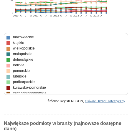
0
2010
A
J
O
2011
A
J
O
2012
A
J
O
2013
A
J
O
2014
A
mazowieckie
śląskie
wielkopolskie
małopolskie
dolnośląskie
łódzkie
pomorskie
lubuskie
podkarpackie
kujawsko-pomorskie
zachodniopomorskie
warmińsko-mazurskie
Źródło:
Rejestr REGON,
Główny Urząd Statystyczny
podlaskie
świętokrzyskie
lubelskie
opolskie
Największe podmioty w branży (najnowsze dostępne
dane)