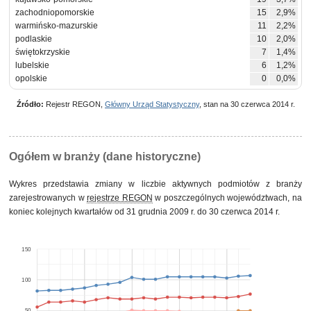
zachodniopomorskie
15
2,9%
warmińsko-mazurskie
11
2,2%
podlaskie
10
2,0%
świętokrzyskie
7
1,4%
lubelskie
6
1,2%
opolskie
0
0,0%
Źródło:
Rejestr REGON,
Główny Urząd Statystyczny
, stan na 30 czerwca 2014 r.
Ogółem w branży (dane historyczne)
Wykres przedstawia zmiany w liczbie aktywnych podmiotów z branży
zarejestrowanych w
rejestrze REGON
w poszczególnych województwach, na
koniec kolejnych kwartałów od 31 grudnia 2009 r. do 30 czerwca 2014 r.
150
100
50