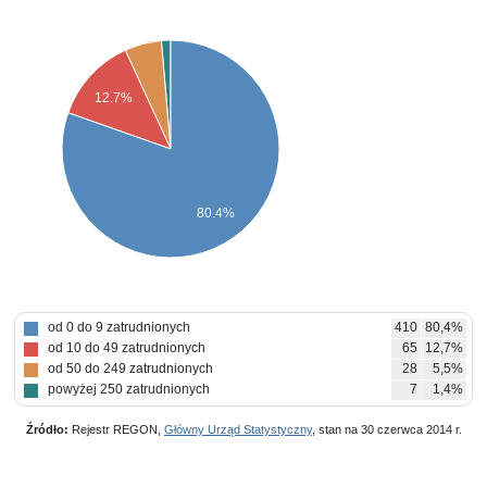
12.7%
80.4%
od 0 do 9 zatrudnionych
410
80,4%
od 10 do 49 zatrudnionych
65
12,7%
od 50 do 249 zatrudnionych
28
5,5%
powyżej 250 zatrudnionych
7
1,4%
Źródło:
Rejestr REGON,
Główny Urząd Statystyczny
, stan na 30 czerwca 2014 r.