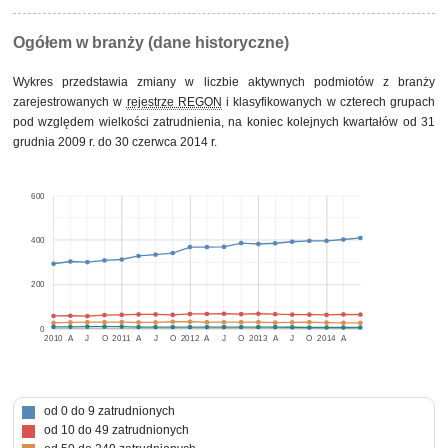
Ogółem w branży (dane historyczne)
Wykres przedstawia zmiany w liczbie aktywnych podmiotów z branży
zarejestrowanych w
rejestrze REGON
i klasyfikowanych w czterech grupach
pod względem wielkości zatrudnienia, na koniec kolejnych kwartałów od 31
grudnia 2009 r. do 30 czerwca 2014 r.
600
400
200
0
2010
A
J
O
2011
A
J
O
2012
A
J
O
2013
A
J
O
2014
A
od 0 do 9 zatrudnionych
od 10 do 49 zatrudnionych