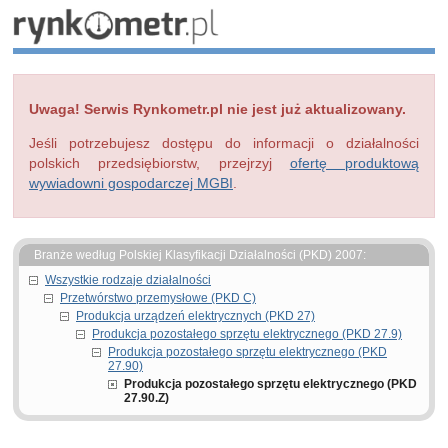
Uwaga! Serwis Rynkometr.pl nie jest już aktualizowany.
Jeśli potrzebujesz dostępu do informacji o działalności
polskich przedsiębiorstw, przejrzyj
ofertę produktową
wywiadowni gospodarczej MGBI
.
Branże według Polskiej Klasyfikacji Działalności (PKD) 2007:
Wszystkie rodzaje działalności
Przetwórstwo przemysłowe (PKD C)
Produkcja urządzeń elektrycznych (PKD 27)
Produkcja pozostałego sprzętu elektrycznego (PKD 27.9)
Produkcja pozostałego sprzętu elektrycznego (PKD
27.90)
Produkcja pozostałego sprzętu elektrycznego (PKD
27.90.Z)