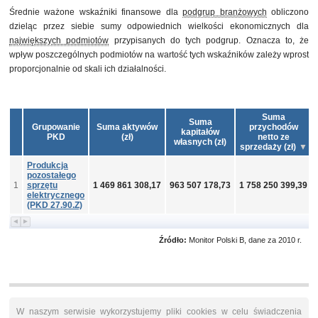
Średnie ważone wskaźniki finansowe dla
podgrup branżowych
obliczono
dzieląc przez siebie sumy odpowiednich wielkości ekonomicznych dla
największych podmiotów
przypisanych do tych podgrup. Oznacza to, że
wpływ poszczególnych podmiotów na wartość tych wskaźników zależy wprost
proporcjonalnie od skali ich działalności.
Suma
Suma
Grupowanie
Suma aktywów
przychodów
kapitałów
PKD
(zł)
netto ze
własnych (zł)
sprzedaży (zł)
Produkcja
pozostałego
1
sprzętu
1 469 861 308,17
963 507 178,73
1 758 250 399,39
elektrycznego
(PKD 27.90.Z)
Źródło:
Monitor Polski B, dane za 2010 r.
W naszym serwisie wykorzystujemy pliki cookies w celu świadczenia