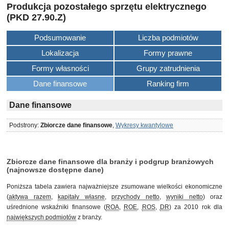
Produkcja pozostałego sprzętu elektrycznego
(PKD 27.90.Z)
Podsumowanie
Liczba podmiotów
Lokalizacja
Formy prawne
Formy własności
Grupy zatrudnienia
Dane finansowe
Ranking firm
Dane finansowe
Podstrony:
Zbiorcze dane finansowe
,
Wykresy kwantylowe
Zbiorcze dane finansowe dla branży i podgrup branżowych
(najnowsze dostępne dane)
Poniższa tabela zawiera najważniejsze zsumowane wielkości ekonomiczne
(
aktywa razem
,
kapitały własne
,
przychody netto
,
wyniki netto
) oraz
uśrednione wskaźniki finansowe (
ROA
,
ROE
,
ROS
,
DR
) za 2010 rok dla
największych podmiotów
z branży.