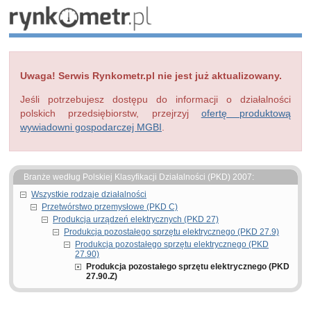
Uwaga! Serwis Rynkometr.pl nie jest już aktualizowany.
Jeśli potrzebujesz dostępu do informacji o działalności
polskich przedsiębiorstw, przejrzyj
ofertę produktową
wywiadowni gospodarczej MGBI
.
Branże według Polskiej Klasyfikacji Działalności (PKD) 2007:
Wszystkie rodzaje działalności
Przetwórstwo przemysłowe (PKD C)
Produkcja urządzeń elektrycznych (PKD 27)
Produkcja pozostałego sprzętu elektrycznego (PKD 27.9)
Produkcja pozostałego sprzętu elektrycznego (PKD
27.90)
Produkcja pozostałego sprzętu elektrycznego (PKD
27.90.Z)