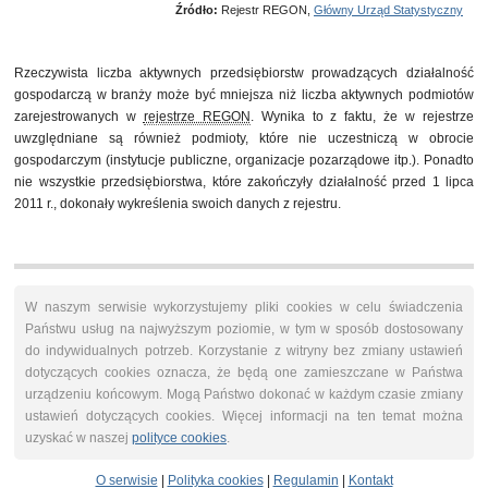
30 września 2012
50
Źródło:
Rejestr REGON,
Główny Urząd Statystyczny
31 grudnia 2012
49
31 marca 2013
51
30 czerwca 2013
54
Rzeczywista liczba aktywnych przedsiębiorstw prowadzących działalność
30 września 2013
57
gospodarczą w branży może być mniejsza niż liczba aktywnych podmiotów
31 grudnia 2013
58
zarejestrowanych w
rejestrze REGON
. Wynika to z faktu, że w rejestrze
31 marca 2014
56
uwzględniane są również podmioty, które nie uczestniczą w obrocie
30 czerwca 2014
55
gospodarczym (instytucje publiczne, organizacje pozarządowe itp.). Ponadto
nie wszystkie przedsiębiorstwa, które zakończyły działalność przed 1 lipca
2011 r., dokonały wykreślenia swoich danych z rejestru.
W naszym serwisie wykorzystujemy pliki cookies w celu świadczenia
Państwu usług na najwyższym poziomie, w tym w sposób dostosowany
do indywidualnych potrzeb. Korzystanie z witryny bez zmiany ustawień
dotyczących cookies oznacza, że będą one zamieszczane w Państwa
urządzeniu końcowym. Mogą Państwo dokonać w każdym czasie zmiany
ustawień dotyczących cookies. Więcej informacji na ten temat można
uzyskać w naszej
polityce cookies
.
O serwisie
|
Polityka cookies
|
Regulamin
|
Kontakt