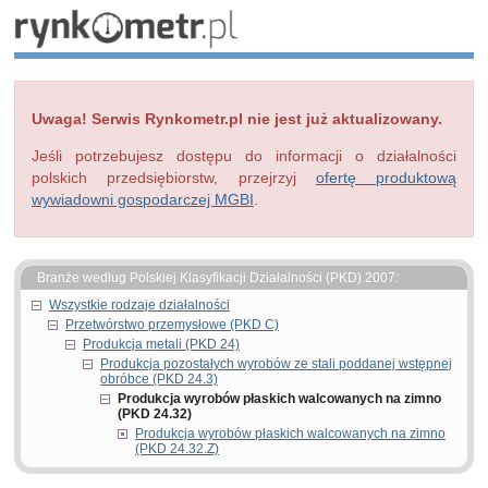
Uwaga! Serwis Rynkometr.pl nie jest już aktualizowany.
Jeśli potrzebujesz dostępu do informacji o działalności
polskich przedsiębiorstw, przejrzyj
ofertę produktową
wywiadowni gospodarczej MGBI
.
Branże według Polskiej Klasyfikacji Działalności (PKD) 2007:
Wszystkie rodzaje działalności
Przetwórstwo przemysłowe (PKD C)
Produkcja metali (PKD 24)
Produkcja pozostałych wyrobów ze stali poddanej wstępnej
obróbce (PKD 24.3)
Produkcja wyrobów płaskich walcowanych na zimno
(PKD 24.32)
Produkcja wyrobów płaskich walcowanych na zimno
(PKD 24.32.Z)