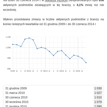
Na dzień 30 czerwca 2014 r. w
rejestrze REGON
zarejestrowanych było
858
aktywnych podmiotów działających w tej branży, o
4,1%
mniej niż rok
wcześniej.
Wykres przedstawia zmiany w liczbie aktywnych podmiotów z branży na
koniec kolejnych kwartałów od 31 grudnia 2009 r. do 30 czerwca 2014 r.
1,100
1,000
900
800
2010
A
J
O
2011
A
J
O
2012
A
J
O
2013
A
J
O
2014
A
31 grudnia 2009
1 030
31 marca 2010
1 027
30 czerwca 2010
1 010
30 września 2010
1 079
31 grudnia 2010
1 090