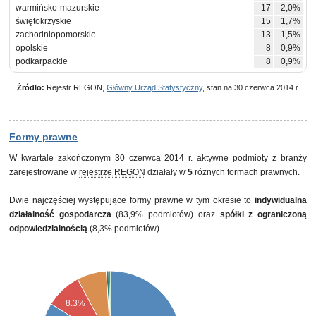
warmińsko-mazurskie
17
2,0%
świętokrzyskie
15
1,7%
zachodniopomorskie
13
1,5%
opolskie
8
0,9%
podkarpackie
8
0,9%
Źródło:
Rejestr REGON,
Główny Urząd Statystyczny
, stan na 30 czerwca 2014 r.
Formy prawne
W kwartale zakończonym 30 czerwca 2014 r. aktywne podmioty z branży
zarejestrowane w
rejestrze REGON
działały w
5
różnych formach prawnych.
Dwie najczęściej występujące formy prawne w tym okresie to
indywidualna
działalność gospodarcza
(83,9% podmiotów) oraz
spółki z ograniczoną
odpowiedzialnością
(8,3% podmiotów).
8.3%