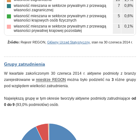
własność mieszana w sektorze prywatnym z przewagą
7
0,8%
własności zagranicznej
własność mieszana w sektorze prywatnym z przewagą
5
0,6%
własności krajowych osób fizycznych
własność mieszana w sektorze prywatnym z przewagą
1
0,1%
własności prywatnej krajowej pozostałej
Źródło:
Rejestr REGON,
Główny Urząd Statystyczny
, stan na 30 czerwca 2014 r.
Grupy zatrudnienia
W kwartale zakończonym 30 czerwca 2014 r. aktywne podmioty z branży
zarejestrowane w
rejestrze REGON
można było podzielić na
3
różne grupy
pod względem wielkości zatrudnienia.
Największą grupę w tym okresie tworzyły aktywne podmioty zatrudniające
od
0 do 9
(93,0% podmiotów) osób.