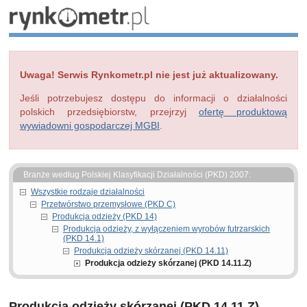
Uwaga! Serwis Rynkometr.pl nie jest już aktualizowany.
Jeśli potrzebujesz dostępu do informacji o działalności
polskich przedsiębiorstw, przejrzyj
ofertę produktową
wywiadowni gospodarczej MGBI
.
Branże według Polskiej Klasyfikacji Działalności (PKD) 2007:
Wszystkie rodzaje działalności
Przetwórstwo przemysłowe (PKD C)
Produkcja odzieży (PKD 14)
Produkcja odzieży, z wyłączeniem wyrobów futrzarskich
(PKD 14.1)
Produkcja odzieży skórzanej (PKD 14.11)
Produkcja odzieży skórzanej (PKD 14.11.Z)
Produkcja odzieży skórzanej (PKD 14.11.Z)