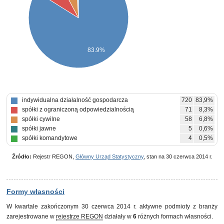
83.9%
indywidualna działalność gospodarcza
720
83,9%
spółki z ograniczoną odpowiedzialnością
71
8,3%
spółki cywilne
58
6,8%
spółki jawne
5
0,6%
spółki komandytowe
4
0,5%
Źródło:
Rejestr REGON,
Główny Urząd Statystyczny
, stan na 30 czerwca 2014 r.
Formy własności
W kwartale zakończonym 30 czerwca 2014 r. aktywne podmioty z branży
zarejestrowane w
rejestrze REGON
działały w
6
różnych formach własności.