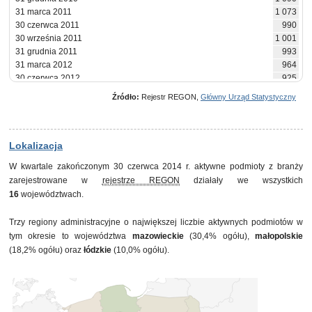
31 marca 2011
1 073
30 czerwca 2011
990
30 września 2011
1 001
31 grudnia 2011
993
31 marca 2012
964
30 czerwca 2012
925
30 września 2012
964
Źródło:
Rejestr REGON,
Główny Urząd Statystyczny
31 grudnia 2012
971
31 marca 2013
930
30 czerwca 2013
895
30 września 2013
928
Lokalizacja
31 grudnia 2013
919
W kwartale zakończonym 30 czerwca 2014 r. aktywne podmioty z branży
31 marca 2014
899
zarejestrowane w
rejestrze REGON
działały we wszystkich
30 czerwca 2014
858
16
województwach.
Trzy regiony administracyjne o największej liczbie aktywnych podmiotów w
tym okresie to województwa
mazowieckie
(30,4% ogółu),
małopolskie
(18,2% ogółu) oraz
łódzkie
(10,0% ogółu).