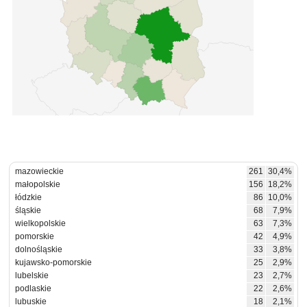
mazowieckie
261
30,4%
małopolskie
156
18,2%
łódzkie
86
10,0%
śląskie
68
7,9%
wielkopolskie
63
7,3%
pomorskie
42
4,9%
dolnośląskie
33
3,8%
kujawsko-pomorskie
25
2,9%
lubelskie
23
2,7%
podlaskie
22
2,6%
lubuskie
18
2,1%