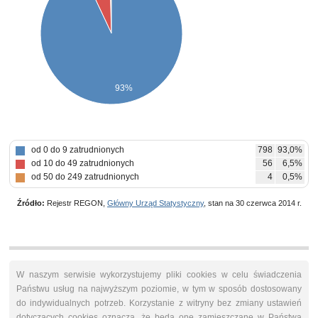
93%
od 0 do 9 zatrudnionych
798
93,0%
od 10 do 49 zatrudnionych
56
6,5%
od 50 do 249 zatrudnionych
4
0,5%
Źródło:
Rejestr REGON,
Główny Urząd Statystyczny
, stan na 30 czerwca 2014 r.
W naszym serwisie wykorzystujemy pliki cookies w celu świadczenia
Państwu usług na najwyższym poziomie, w tym w sposób dostosowany
do indywidualnych potrzeb. Korzystanie z witryny bez zmiany ustawień
dotyczących cookies oznacza, że będą one zamieszczane w Państwa