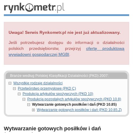
Uwaga! Serwis Rynkometr.pl nie jest już aktualizowany.
Jeśli potrzebujesz dostępu do informacji o działalności
polskich przedsiębiorstw, przejrzyj
ofertę produktową
wywiadowni gospodarczej MGBI
.
Branże według Polskiej Klasyfikacji Działalności (PKD) 2007:
Wszystkie rodzaje działalności
Przetwórstwo przemysłowe (PKD C)
Produkcja artykułów spożywczych (PKD 10)
Produkcja pozostałych artykułów spożywczych (PKD 10.8)
Wytwarzanie gotowych posiłków i dań (PKD 10.85)
Wytwarzanie gotowych posiłków i dań (PKD 10.85.Z)
Wytwarzanie gotowych posiłków i dań