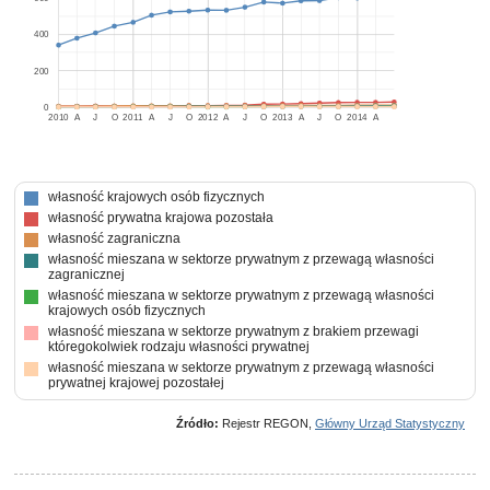
400
200
0
2010
A
J
O
2011
A
J
O
2012
A
J
O
2013
A
J
O
2014
A
własność krajowych osób fizycznych
własność prywatna krajowa pozostała
własność zagraniczna
własność mieszana w sektorze prywatnym z przewagą własności
zagranicznej
własność mieszana w sektorze prywatnym z przewagą własności
krajowych osób fizycznych
własność mieszana w sektorze prywatnym z brakiem przewagi
któregokolwiek rodzaju własności prywatnej
własność mieszana w sektorze prywatnym z przewagą własności
prywatnej krajowej pozostałej
Źródło:
Rejestr REGON,
Główny Urząd Statystyczny