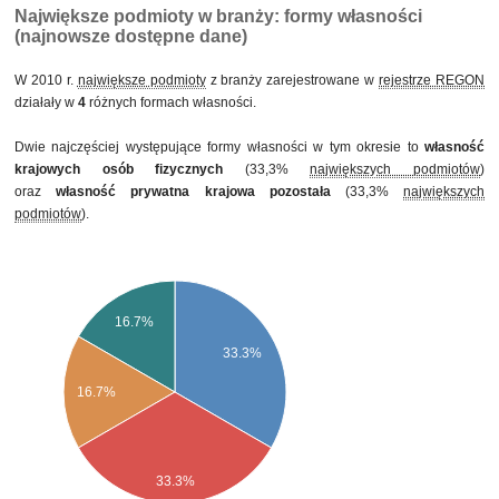
Największe podmioty w branży: formy własności
(najnowsze dostępne dane)
W 2010 r.
największe podmioty
z branży zarejestrowane w
rejestrze REGON
działały w
4
różnych formach własności.
Dwie najczęściej występujące formy własności w tym okresie to
własność
krajowych osób fizycznych
(33,3%
największych podmiotów
)
oraz
własność prywatna krajowa pozostała
(33,3%
największych
podmiotów
).
16.7%
33.3%
16.7%
33.3%