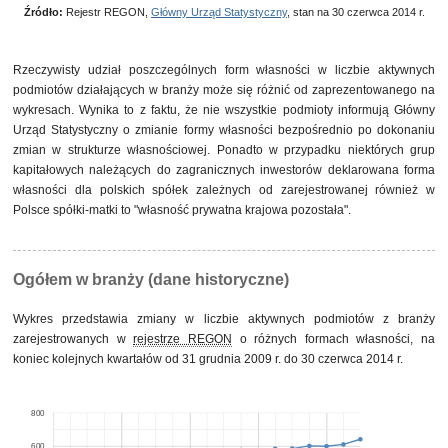
Źródło:
Rejestr REGON,
Główny Urząd Statystyczny
, stan na 30 czerwca 2014 r.
Rzeczywisty udział poszczególnych form własności w liczbie aktywnych
podmiotów działających w branży może się różnić od zaprezentowanego na
wykresach. Wynika to z faktu, że nie wszystkie podmioty informują Główny
Urząd Statystyczny o zmianie formy własności bezpośrednio po dokonaniu
zmian w strukturze własnościowej. Ponadto w przypadku niektórych grup
kapitałowych należących do zagranicznych inwestorów deklarowana forma
własności dla polskich spółek zależnych od zarejestrowanej również w
Polsce spółki-matki to "własność prywatna krajowa pozostała".
Ogółem w branży (dane historyczne)
Wykres przedstawia zmiany w liczbie aktywnych podmiotów z branży
zarejestrowanych w
rejestrze REGON
o różnych formach własności, na
koniec kolejnych kwartałów od 31 grudnia 2009 r. do 30 czerwca 2014 r.
800
600