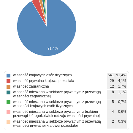
91.4%
własność krajowych osób fizycznych
641
91,4%
własność prywatna krajowa pozostała
29
4,1%
własność zagraniczna
12
1,7%
własność mieszana w sektorze prywatnym z przewagą
8
1,1%
własności zagranicznej
własność mieszana w sektorze prywatnym z przewagą
5
0,7%
własności krajowych osób fizycznych
własność mieszana w sektorze prywatnym z brakiem
4
0,6%
przewagi któregokolwiek rodzaju własności prywatnej
własność mieszana w sektorze prywatnym z przewagą
2
0,3%
własności prywatnej krajowej pozostałej