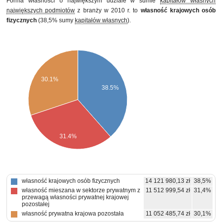
Forma własności o największym udziale w sumie
kapitałów własnych
największych podmiotów
z branży w 2010 r. to
własność krajowych osób
fizycznych
(38,5% sumy
kapitałów własnych
).
30.1%
38.5%
31.4%
własność krajowych osób fizycznych
14 121 980,13 zł
38,5%
własność mieszana w sektorze prywatnym z
11 512 999,54 zł
31,4%
przewagą własności prywatnej krajowej
pozostałej
własność prywatna krajowa pozostała
11 052 485,74 zł
30,1%