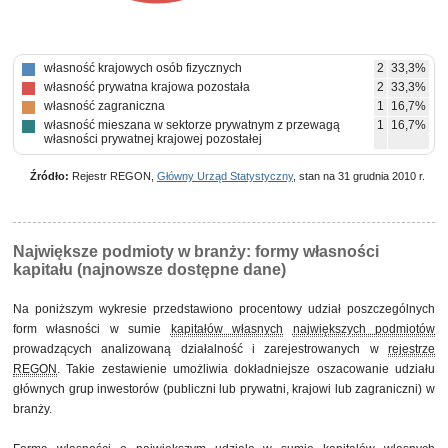
własność krajowych osób fizycznych
2
33,3%
własność prywatna krajowa pozostała
2
33,3%
własność zagraniczna
1
16,7%
własność mieszana w sektorze prywatnym z przewagą
1
16,7%
własności prywatnej krajowej pozostałej
Źródło:
Rejestr REGON,
Główny Urząd Statystyczny
, stan na 31 grudnia 2010 r.
Największe podmioty w branży: formy własności
kapitału (najnowsze dostępne dane)
Na poniższym wykresie przedstawiono procentowy udział poszczególnych
form własności w sumie
kapitałów własnych
największych podmiotów
prowadzących analizowaną działalność i zarejestrowanych w
rejestrze
REGON
. Takie zestawienie umożliwia dokładniejsze oszacowanie udziału
głównych grup inwestorów (publiczni lub prywatni, krajowi lub zagraniczni) w
branży.