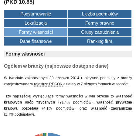
(PKD 10.85)
Podsumowanie
Liczba podmiotów
Lokalizacja
Formy prawne
Formy własności
Grupy zatrudnienia
Dane finansowe
Ranking firm
Formy własności
Ogółem w branży (najnowsze dostępne dane)
W kwartale zakończonym 30 czerwca 2014 r. aktywne podmioty z branży
zarejestrowane w
rejestrze REGON
działały w
7
różnych formach własności.
Trzy najczęściej występujące formy własności w tym okresie to
własność
krajowych osób fizycznych
(91,4% podmiotów),
własność prywatna
krajowa pozostała
(4,1% podmiotów) oraz
własność zagraniczna
(1,7% podmiotów).