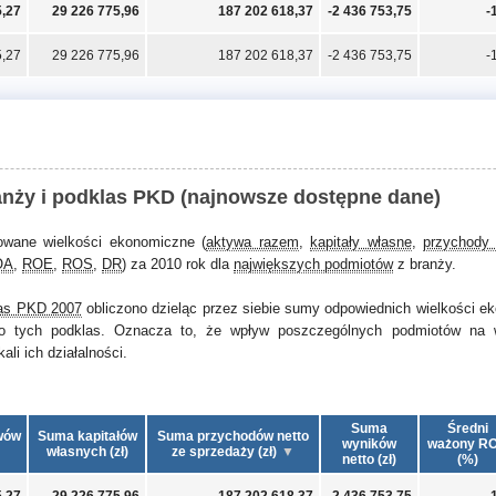
5,27
29 226 775,96
187 202 618,37
-2 436 753,75
-
5,27
29 226 775,96
187 202 618,37
-2 436 753,75
-
anży i podklas PKD (najnowsze dostępne dane)
owane wielkości ekonomiczne (
aktywa razem
,
kapitały własne
,
przychody 
OA
,
ROE
,
ROS
,
DR
) za 2010 rok dla
największych podmiotów
z branży.
as PKD 2007
obliczono dzieląc przez siebie sumy odpowiednich wielkości 
o tych podklas. Oznacza to, że wpływ poszczególnych podmiotów na 
li ich działalności.
Suma
Średni
wów
Suma kapitałów
Suma przychodów netto
wyników
ważony R
własnych (zł)
ze sprzedaży (zł)
netto (zł)
(%)