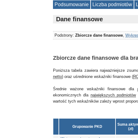
Podsumowanie
Liczba podmiotów
Dane finansowe
Podstrony:
Zbiorcze dane finansowe
,
Wykres
Zbiorcze dane finansowe dla br
Poniższa tabela zawiera najważniejsze zsum
netto
) oraz uśrednione wskaźniki finansowe (
R
Średnie ważone wskaźniki finansowe dla
ekonomicznych dla
największych podmiotów
wartość tych wskaźników zależy wprost proporcjo
Suma akty
Grupowanie PKD
(zł)