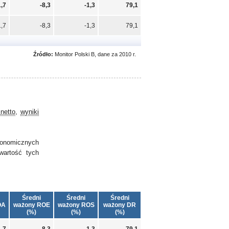
1,7
-8,3
-1,3
79,1
1,7
-8,3
-1,3
79,1
Źródło:
Monitor Polski B, dane za 2010 r.
netto
,
wyniki
ekonomicznych
wartość tych
Średni
Średni
Średni
OA
ważony ROE
ważony ROS
ważony DR
(%)
(%)
(%)