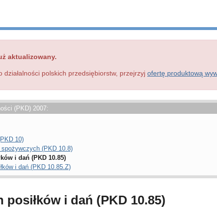
uż aktualizowany.
o działalności polskich przedsiębiorstw, przejrzyj
ofertę produktową wy
ności (PKD) 2007:
(PKD 10)
w spożywczych (PKD 10.8)
ków i dań (PKD 10.85)
łków i dań (PKD 10.85.Z)
 posiłków i dań (PKD 10.85)