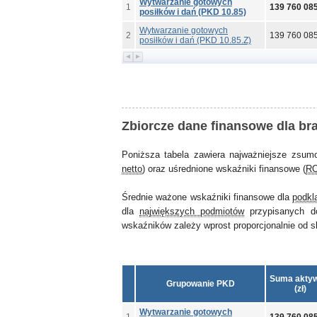
Wytwarzanie gotowych
1
139 760 08
posiłków i dań (PKD 10.85)
Wytwarzanie gotowych
2
139 760 08
posiłków i dań (PKD 10.85.Z)
Zbiorcze dane finansowe dla br
Poniższa tabela zawiera najważniejsze zsum
netto
) oraz uśrednione wskaźniki finansowe (
R
Średnie ważone wskaźniki finansowe dla
podkl
dla
największych podmiotów
przypisanych d
wskaźników zależy wprost proporcjonalnie od ska
Suma akty
Grupowanie PKD
(zł)
Wytwarzanie gotowych