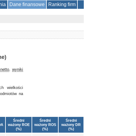
nia
Dane finansowe
Ranking firm
ne)
netto
,
wyniki
ch wielkości
podmiotów na
Średni
Średni
Średni
OA
ważony ROE
ważony ROS
ważony DR
(%)
(%)
(%)