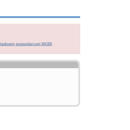
wiadowni gospodarczej MGBI
.