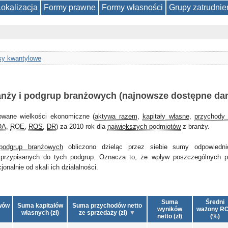
Lokalizacja
Formy prawne
Formy własności
Grupy zatrudnie
y kwantylowe
anży i podgrup branżowych (najnowsze dostępne da
owane wielkości ekonomiczne (
aktywa razem
,
kapitały własne
,
przychody 
OA
,
ROE
,
ROS
,
DR
) za 2010 rok dla
największych podmiotów
z branży.
podgrup branżowych
obliczono dzieląc przez siebie sumy odpowiedni
przypisanych do tych podgrup. Oznacza to, że wpływ poszczególnych 
nalnie od skali ich działalności.
Suma
Średni
wów
Suma kapitałów
Suma przychodów netto
wyników
ważony R
własnych (zł)
ze sprzedaży (zł)
netto (zł)
(%)