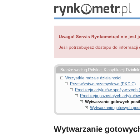
Uwaga! Serwis Rynkometr.pl nie jest j
Jeśli potrzebujesz dostępu do informacji 
Branże według Polskiej Klasyfikacji Działal
Wszystkie rodzaje działalności
Przetwórstwo przemysłowe (PKD C)
Produkcja artykułów spożywczych 
Produkcja pozostałych artykułó
Wytwarzanie gotowych posił
Wytwarzanie gotowych posi
Wytwarzanie gotowych