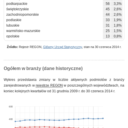
podkarpackie
56
3,3%
świętokrzyskie
45
2,6%
zachodniopomorskie
44
2,6%
podlaskie
33
1,9%
lubuskie
31
1,8%
warmińsko-mazurskie
25
1,5%
opolskie
13
0,8%
Źródło:
Rejestr REGON,
Główny Urząd Statystyczny
, stan na 30 czerwca 2014 r.
Ogółem w branży (dane historyczne)
Wykres przedstawia zmiany w liczbie aktywnych podmiotów z branży
zarejestrowanych w
rejestrze REGON
w poszczególnych województwach, na
koniec kolejnych kwartałów od 31 grudnia 2009 r. do 30 czerwca 2014 r.
600
400