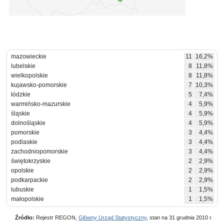
mazowieckie
11
16,2%
lubelskie
8
11,8%
wielkopolskie
8
11,8%
kujawsko-pomorskie
7
10,3%
łódzkie
5
7,4%
warmińsko-mazurskie
4
5,9%
śląskie
4
5,9%
dolnośląskie
4
5,9%
pomorskie
3
4,4%
podlaskie
3
4,4%
zachodniopomorskie
3
4,4%
świętokrzyskie
2
2,9%
opolskie
2
2,9%
podkarpackie
2
2,9%
lubuskie
1
1,5%
małopolskie
1
1,5%
Źródło:
Rejestr REGON,
Główny Urząd Statystyczny
, stan na 31 grudnia 2010 r.