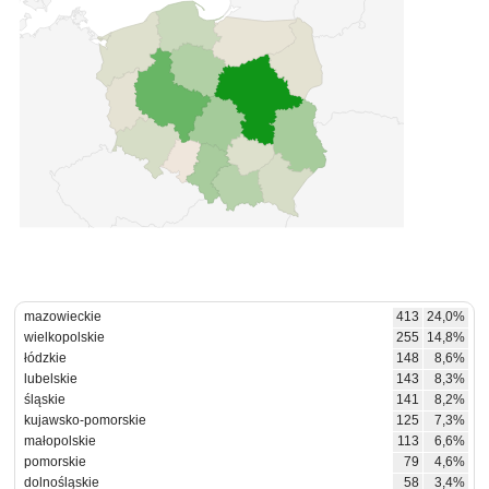
mazowieckie
413
24,0%
wielkopolskie
255
14,8%
łódzkie
148
8,6%
lubelskie
143
8,3%
śląskie
141
8,2%
kujawsko-pomorskie
125
7,3%
małopolskie
113
6,6%
pomorskie
79
4,6%
dolnośląskie
58
3,4%