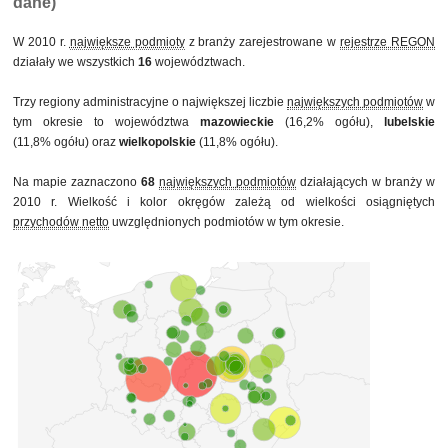
dane)
W 2010 r.
największe podmioty
z branży zarejestrowane w
rejestrze REGON
działały we wszystkich
16
województwach.
Trzy regiony administracyjne o największej liczbie
największych podmiotów
w
tym okresie to województwa
mazowieckie
(16,2% ogółu),
lubelskie
(11,8% ogółu) oraz
wielkopolskie
(11,8% ogółu).
Na mapie zaznaczono
68
największych podmiotów
działających w branży w
2010 r. Wielkość i kolor okręgów zależą od wielkości osiągniętych
przychodów netto
uwzględnionych podmiotów w tym okresie.