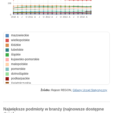
200
0
2010
A
J
O
2011
A
J
O
2012
A
J
O
2013
A
J
O
2014
A
mazowieckie
wielkopolskie
łódzkie
lubelskie
śląskie
kujawsko-pomorskie
małopolskie
pomorskie
dolnośląskie
podkarpackie
świętokrzyskie
zachodniopomorskie
Źródło:
Rejestr REGON,
Główny Urząd Statystyczny
podlaskie
lubuskie
warmińsko-mazurskie
opolskie
Największe podmioty w branży (najnowsze dostępne